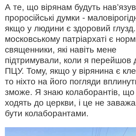
А те, що вірянам будуть нав’язу
проросійські думки - маловірогід
якщо у людини є здоровий глузд.
московському патріархаті є норм
священники, які навіть мене
підтримували, коли я перейшов 
ПЦУ. Тому, якщо у вірянина є кле
то ніхто на його погляди вплинут
зможе. Я знаю колаборантів, що
ходять до церкви, і це не заважа
бути колаборантами.