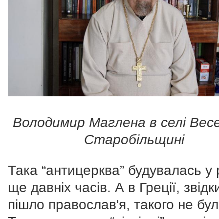
Володимир Маглена в селі Вес
Старобільщині
Така “антицерква” будувалась у р
ще давніх часів. А в Греції, звідк
пішло православ'я, такого не бул