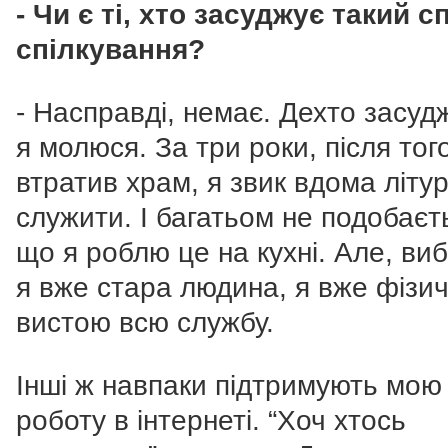
- Чи є ті, хто засуджує такий с
спілкування?
- Насправді, немає. Дехто засудж
я молюся. За три роки, після того
втратив храм, я звик вдома літур
служити. І багатьом не подобаєт
що я роблю це на кухні. Але, виб
я вже стара людина, я вже фізи
вистою всю службу.
Інші ж навпаки підтримують мою
роботу в інтернеті. “Хоч хтось