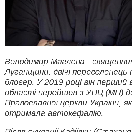
Володимир Маглена - священник
Луганщини, двічі переселенець
блогер. У 2019 році він перший 
області перейшов з УПЦ (МП) д
Православної церкви України, я
отримала автокефалію.
Після окупації Кадіївки (Стахано