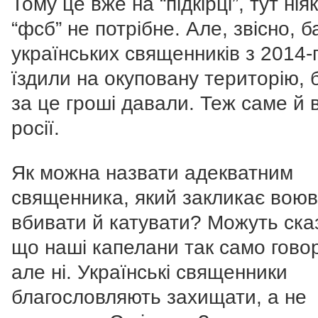
Тому це вже на “підкірці”, тут нія
“фсб” не потрібне. Але, звісно, б
українських священників з 2014-
їздили на окуповану територію, 
за це гроші давали. Теж саме й 
росії.
Як можна назвати адекватним
священника, який закликає воюв
вбивати й катувати? Можуть ска
що наші капелани так само гово
але ні. Українські священники
благословляють захищати, а не