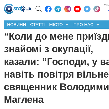
У С
НОВИНИ
СТАТТІ
МІСТО
ПРО НАС
“Коли до мене приїз
знайомі з окупації,
казали: “Господи, у в
навіть повітря вільне”
священник Володим
Маглена