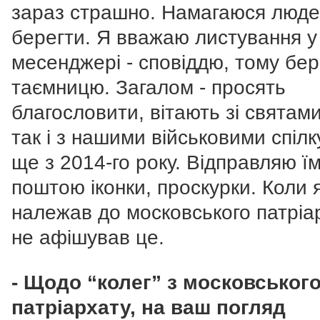
зараз страшно. Намагаюся люд
берегти. Я вважаю листування у
месенджері - сповіддю, тому бер
таємницю. Загалом - просять
благословити, вітають зі святами
так і з нашими військовими спіл
ще з 2014-го року. Відправляю ї
поштою іконки, проскурки. Коли 
належав до московського патріар
не афішував це.
- Щодо “колег” з московськог
патріархату, на ваш погляд