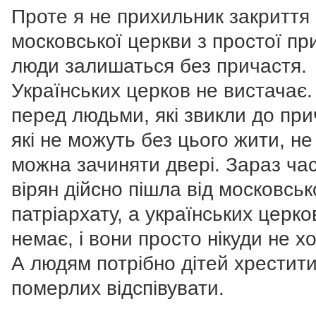
Проте я не прихильник закриття
московської церкви з простої пр
люди залишаться без причастя.
Українських церков не вистачає.
перед людьми, які звикли до при
які не можуть без цього жити, не
можна зачиняти двері. Зараз ча
вірян дійсно пішла від московськ
патріархату, а українських церко
немає, і вони просто нікуди не х
А людям потрібно дітей хрестити
померлих відспівувати.