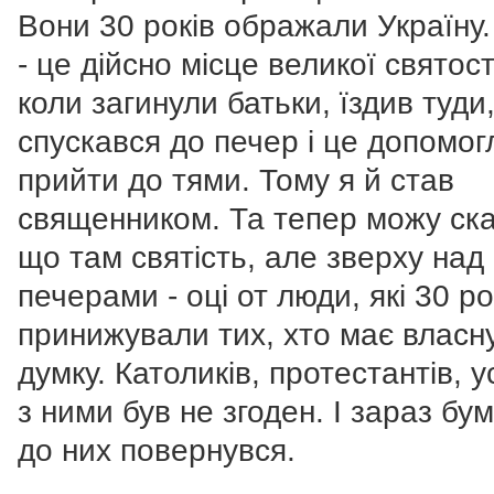
Вони 30 років ображали Україну
- це дійсно місце великої святост
коли загинули батьки, їздив туди
спускався до печер і це допомог
прийти до тями. Тому я й став
священником. Та тепер можу ска
що там святість, але зверху над
печерами - оці от люди, які 30 ро
принижували тих, хто має власн
думку. Католиків, протестантів, ус
з ними був не згоден. І зараз бу
до них повернувся.