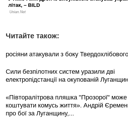
Читайте також:
росіяни атакували з боку Твердохлібовог
Сили безпілотних систем уразили дві
електропідстанції на окупованій Луганщи
«Півторалітрова пляшка "Прозорої" може
коштувати комусь життя». Андрій Єреме
про бої за Луганщину,...