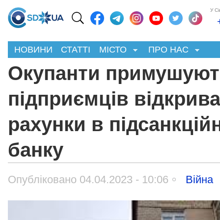
У С
НОВИНИ
СТАТТІ
МІСТО
ПРО НАС
Окупанти примушуют
підприємців відкрив
рахунки в підсанкцій
банку
Опубліковано 04.04.2023 - 10:06
Війна