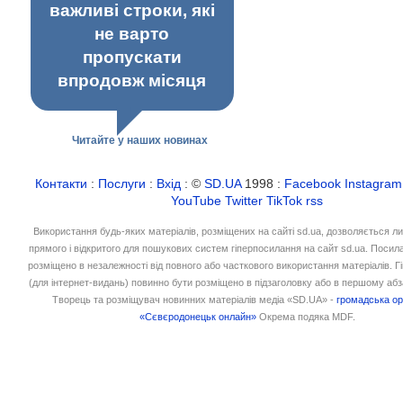
важливі строки, які
не варто
пропускати
впродовж місяця
Читайте у наших новинах
Контакти
:
Послуги
:
Вхід
: ©
SD.UA
1998 :
Facebook
Instagram
YouTube
Twitter
TikTok
rss
Використання будь-яких матеріалів, розміщених на сайті sd.ua, дозволяється л
прямого і відкритого для пошукових систем гіперпосилання на сайт sd.ua. Посил
розміщено в незалежності від повного або часткового використання матеріалів. 
(для інтернет-видань) повинно бути розміщено в підзаголовку або в першому абз
Творець та розміщувач новинних матеріалів медіа «SD.UA» -
громадська ор
«Сєвєродонецьк онлайн»
Окрема подяка MDF.