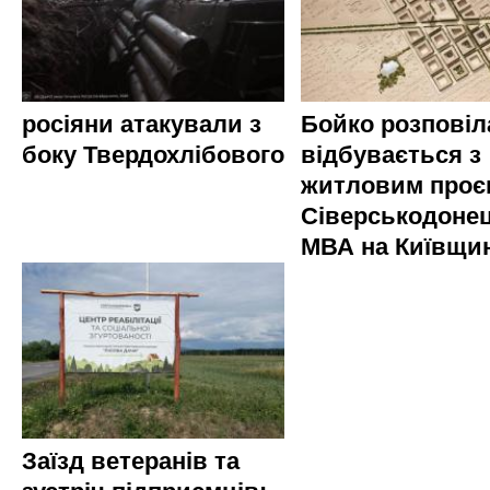
росіяни атакували з
Бойко розповіл
боку Твердохлібового
відбувається з
житловим проє
Сіверськодонец
МВА на Київщин
Заїзд ветеранів та