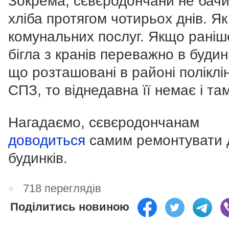
Зокрема, сєвєродончани не бач
хліба протягом чотирьох днів. Як 
комунальних послуг. Якщо раніш
бігла з кранів переважно в будин
що розташовані в районі поліклін
СПЗ, то віднедавна її немає і там
Нагадаємо, сєвєродончанам
доводиться
самим ремонтувати 
будинків.
718 переглядів
Поділитись новиною