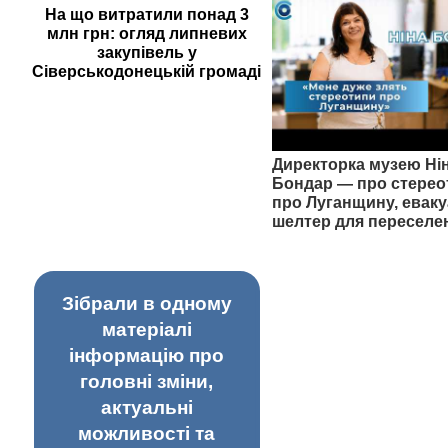
На що витратили понад 3
млн грн: огляд липневих
закупівель у
Сіверськодонецькій громаді
Директорка музею Ні
Бондар — про стерео
про Луганщину, еваку
шелтер для переселе
Зібрали в одному
матеріалі
інформацію про
головні зміни,
актуальні
можливості та