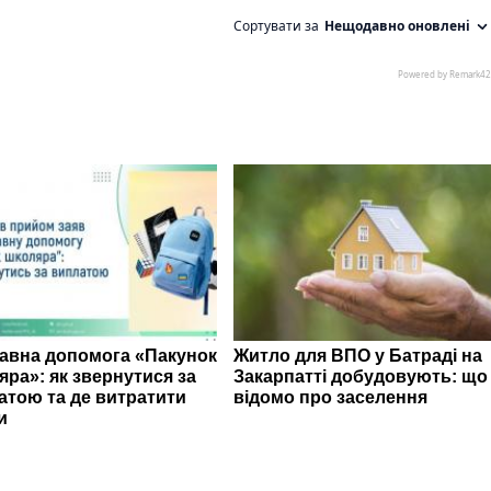
авна допомога «Пакунок
Житло для ВПО у Батраді на
яра»: як звернутися за
Закарпатті добудовують: що
атою та де витратити
відомо про заселення
и