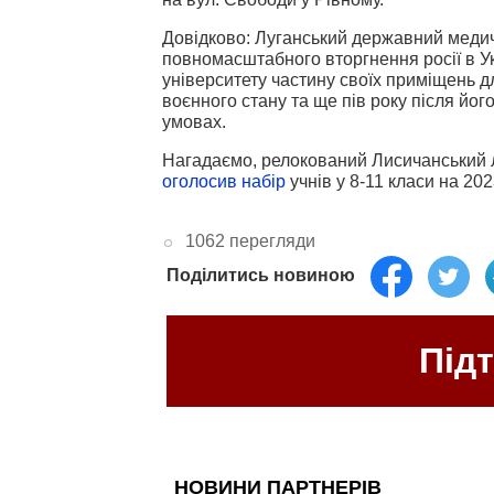
Довідково: Луганський державний медич
повномасштабного вторгнення росії в Ук
університету частину своїх приміщень д
воєнного стану та ще пів року після йо
умовах.
Нагадаємо, релокований Лисичанський 
оголосив набір
учнів у 8-11 класи на 20
1062 перегляди
Поділитись новиною
Під