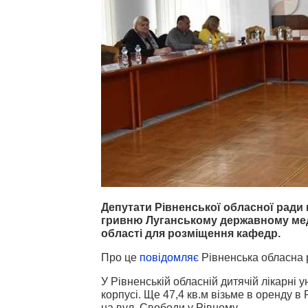
Депутати Рівненської обласної ради
гривню Луганському державному мед
області для розміщення кафедр.
Про це
повідомляє
Рівненська обласна 
У Рівненській обласній дитячій лікарні
корпусі. Ще 47,4 кв.м візьме в оренду 
на вул. Свободи у Рівному.