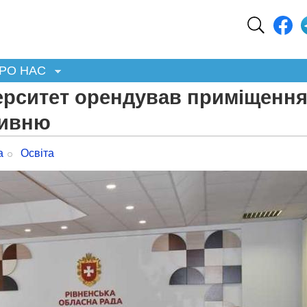
РО НАС
ерситет орендував приміщенн
ривню
а
Освіта