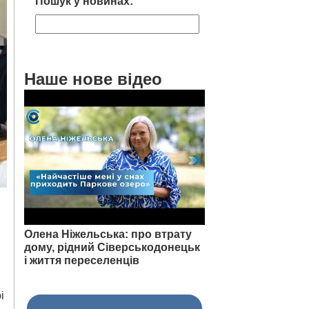
Пошук у новинах:
Наше нове відео
Олена Ніжельська: про втрату
дому, рідний Сіверськодонецьк
і життя переселенців
і