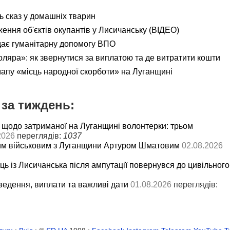
ь сказ у домашніх тварин
ення об'єктів окупантів у Лисичанську (ВІДЕО)
дає гуманітарну допомогу ВПО
яра»: як звернутися за виплатою та де витратити кошти
мапу «місць народної скорботи» на Луганщині
за тиждень:
 щодо затриманої на Луганщині волонтерки: трьом
2026
переглядів:
1037
им військовим з Луганщини Артуром Шматовим
02.08.2026
ць із Лисичанська після ампутації повернувся до цивільного
ведення, виплати та важливі дати
01.08.2026
переглядів: