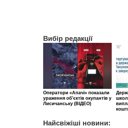
Вибір редакції
Оператори «Апачі» показали
Держ
ураження об'єктів окупантів у
школ
Лисичанську (ВІДЕО)
випл
кошт
Найсвіжіші новини: