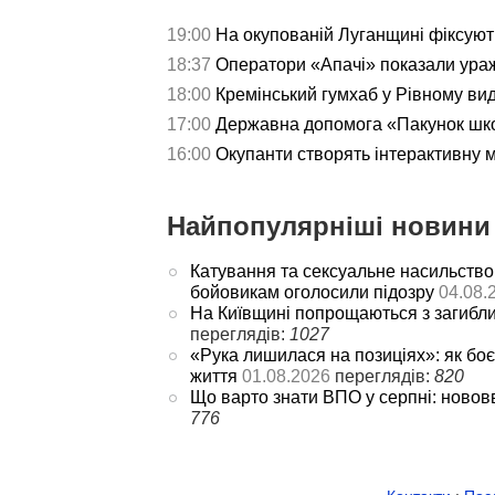
19:00
На окупованій Луганщині фіксуют
18:37
Оператори «Апачі» показали ураж
18:00
Кремінський гумхаб у Рівному ви
17:00
Державна допомога «Пакунок школ
16:00
Окупанти створять інтерактивну 
Найпопулярніші новини 
Катування та сексуальне насильство
бойовикам оголосили підозру
04.08.
На Київщині попрощаються з загибл
переглядів:
1027
«Рука лишилася на позиціях»: як боє
життя
01.08.2026
переглядів:
820
Що варто знати ВПО у серпні: новов
776