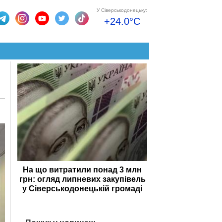
У Сіверськодонецьку:
+24.0°C
я
На що витратили понад 3 млн
грн: огляд липневих закупівель
у Сіверськодонецькій громаді