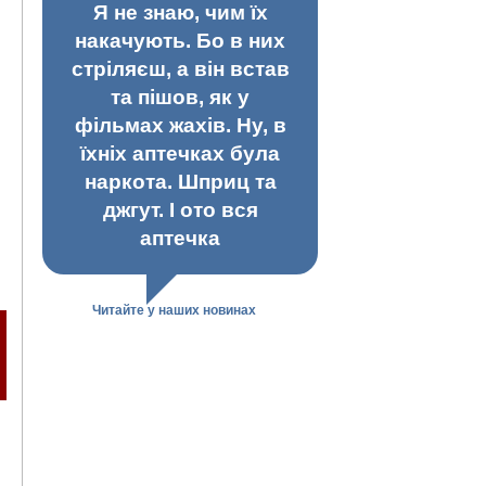
Я не знаю, чим їх
накачують. Бо в них
стріляєш, а він встав
та пішов, як у
фільмах жахів. Ну, в
їхніх аптечках була
наркота. Шприц та
джгут. І ото вся
аптечка
Читайте у наших новинах