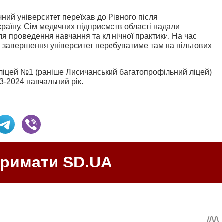
ний університет переїхав до Рівного після
раїну. Сім медичних підприємств області надали
ля проведення навчання та клінічної практики. На час
го завершення університет перебуватиме там на пільгових
ліцей №1 (раніше Лисичанський багатопрофільний ліцей)
23-2024 навчальний рік.
тримати SD.UA