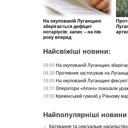
На окупованій Луганщині
Прот
зберігається дефіцит
Луга
нотаріусів: запис – на пів
арти
року вперед
Найсвіжіші новини:
09:00
На окупованій Луганщині зберігаєт
08:38
Противник застосував на Луганщи
19:00
На окупованій Луганщині фіксуют
18:37
Оператори «Апачі» показали ураж
18:00
Кремінський гумхаб у Рівному ви
Найпопулярніші новини 
Катування та сексуальне насильство