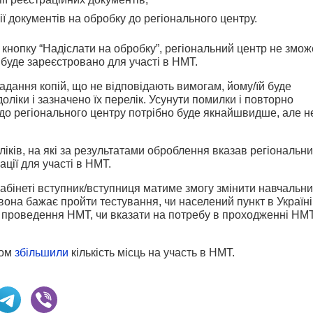
ї документів на обробку до регіонального центру.
кнопку “Надіслати на обробку”, регіональний центр не змож
 буде зареєстровано для участі в НМТ.
надання копій, що не відповідають вимогам, йому/їй буде
ліки і зазначено їх перелік. Усунути помилки і повторно
у до регіонального центру потрібно буде якнайшвидше, але н
іків, на які за результатами оброблення вказав регіональн
ації для участі в НМТ.
абінеті вступник/вступниця матиме змогу змінити навчальн
/ вона бажає пройти тестування, чи населений пункт в Україні
і проведення НМТ, чи вказати на потребу в проходженні НМ
ном
збільшили
кількість місць на участь в НМТ.