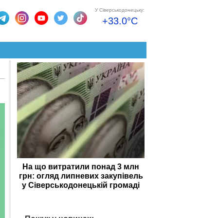
У Сіверськодонецьку:
+33.0°C
На що витратили понад 3 млн
грн: огляд липневих закупівель
у Сіверськодонецькій громаді