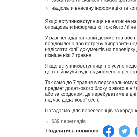
надіслати внесену інформацію та копі
Якщо вступник/вступниця не натисне на 
опрацювати інформацію, тож його / її не
У разі ненадання копій документів або 
повідомлено про потребу виправити недо
надіслати копії документів на перевірк
пізніше ніж 7 травня.
Якщо вступник/вступниця не усуне недол
центр, йому/їй буде відмовлено в реєстр
Так само до 7 травня в персональному к
предмет додаткового блоку, з якого він 
або за кордоном, де перебуватиме в дн
під час додаткової сесії.
Нагадаємо, для переселенців за кордо
639 переглядів
Поділитись новиною