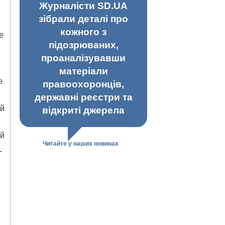
Журналісти SD.UA
зібрали деталі про
кожного з
е
підозрюваних,
проаналізувавши
матеріали
е
правоохоронців,
державні реєстри та
ий
відкриті джерела
ий
Читайте у наших новинах
Т