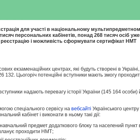
еєстрація для участі в національному мультипредметно
 тисяч персональних кабінетів, понад 268 тисяч осіб уже
 реєстрацію і можливість сформувати сертифікат НМТ
вих екзаменаційних центрах, які будуть створені в Україні,
26 132. Цьогоріч потенційні вступники мають змогу проходи
ступники надають перевагу історії України (145 164 особи) 
могою спеціального сервісу на
вебсайті
Українського центру
альний кабінет і виконати в ньому такі дії:
 навчальний предмет додаткового блоку та населений пункт 
 планує проходити НМТ;
ії реєстраційних документів;