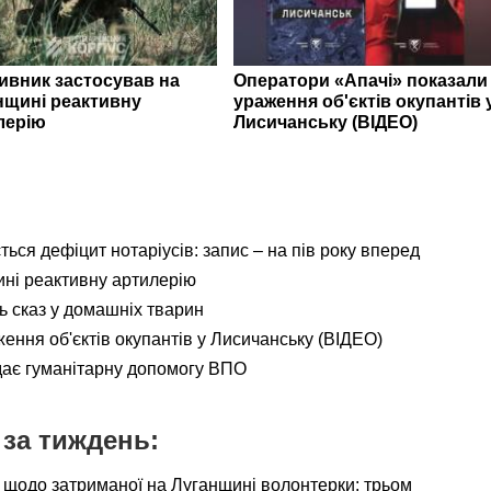
ивник застосував на
Оператори «Апачі» показали
нщині реактивну
ураження об'єктів окупантів 
лерію
Лисичанську (ВІДЕО)
ься дефіцит нотаріусів: запис – на пів року вперед
ні реактивну артилерію
ь сказ у домашніх тварин
ення об'єктів окупантів у Лисичанську (ВІДЕО)
дає гуманітарну допомогу ВПО
за тиждень:
 щодо затриманої на Луганщині волонтерки: трьом