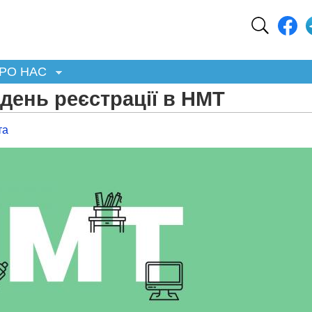
РО НАС
 день реєстрації в НМТ
та