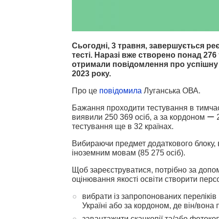
Сьогодні, 3 травня, завершується р
тесті. Наразі вже створено понад 276
отримали повідомлення про успішну
2023 року.
Про це
повідомила
Луганська ОВА.
Бажання проходити тестування в тимчасо
виявили 250 369 осіб, а за кордоном ー 
тестування ще в 32 країнах.
Вибираючи предмет додаткового блоку, в
іноземним мовам (85 275 осіб).
Щоб зареєструватися, потрібно за допо
оцінювання якості освіти створити персон
вибрати із запропонованих переліків
Україні або за кордоном, де він/вона
завантажити сканкопії та/або фотокоп