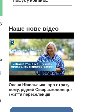
Пошук у новинах:
му
Наше нове відео
ти
й
Олена Ніжельська: про втрату
дому, рідний Сіверськодонецьк
і життя переселенців
в