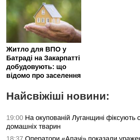
Житло для ВПО у
Батраді на Закарпатті
добудовують: що
відомо про заселення
Найсвіжіші новини:
19:00
На окупованій Луганщині фіксують с
домашніх тварин
18:37
Оператори «Апачі» показали ураже