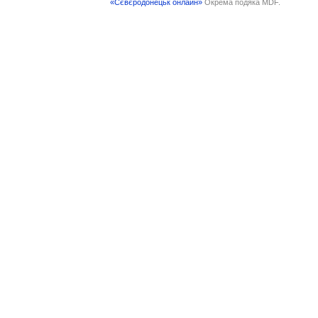
«Сєвєродонецьк онлайн»
Окрема подяка MDF.