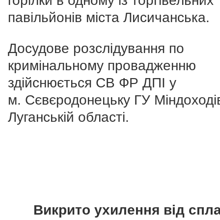
горілки в одному із торгівельних
павільйонів міста Лисичанська.
Досудове розслідування по
кримінальному провадженню
здійснюється СВ ФР ДПІ у
м. Сєвєродонецьку ГУ Міндоході
Луганській області.
Викрито ухилення від спл