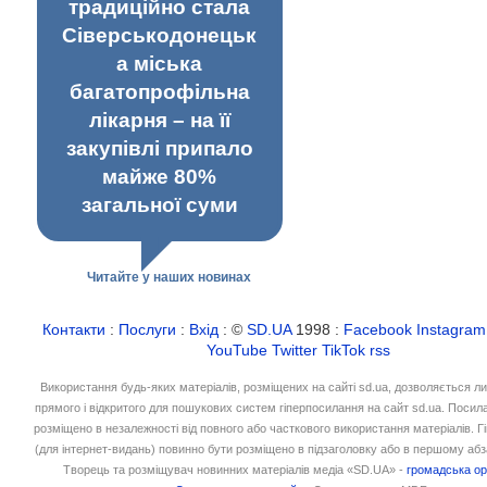
традиційно стала
Сіверськодонецьк
а міська
багатопрофільна
лікарня – на її
закупівлі припало
майже 80%
загальної суми
Читайте у наших новинах
Контакти
:
Послуги
:
Вхід
: ©
SD.UA
1998 :
Facebook
Instagram
YouTube
Twitter
TikTok
rss
Використання будь-яких матеріалів, розміщених на сайті sd.ua, дозволяється л
прямого і відкритого для пошукових систем гіперпосилання на сайт sd.ua. Посил
розміщено в незалежності від повного або часткового використання матеріалів. 
(для інтернет-видань) повинно бути розміщено в підзаголовку або в першому абз
Творець та розміщувач новинних матеріалів медіа «SD.UA» -
громадська ор