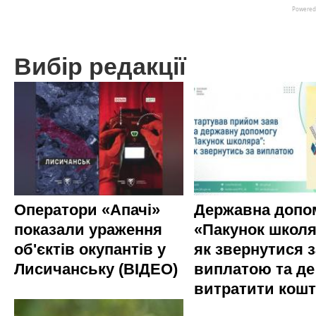
Вибір редакції
Оператори «Апачі»
Державна допо
показали ураження
«Пакунок школя
об'єктів окупантів у
як звернутися з
Лисичанську (ВІДЕО)
виплатою та де
витратити кош