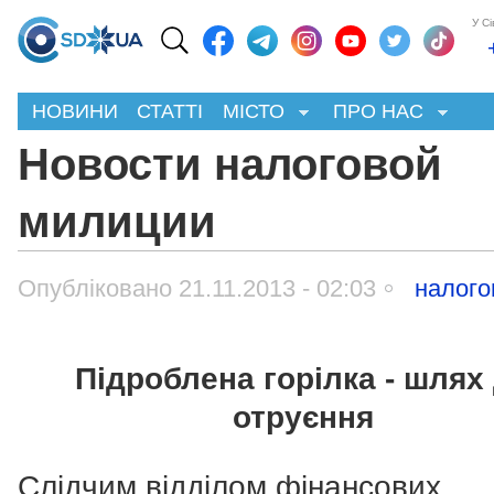
У С
НОВИНИ
СТАТТІ
МІСТО
ПРО НАС
Новости налоговой
милиции
Опубліковано 21.11.2013 - 02:03
налого
Підроблена горілка - шлях
отруєння
Слідчим відділом фінансових