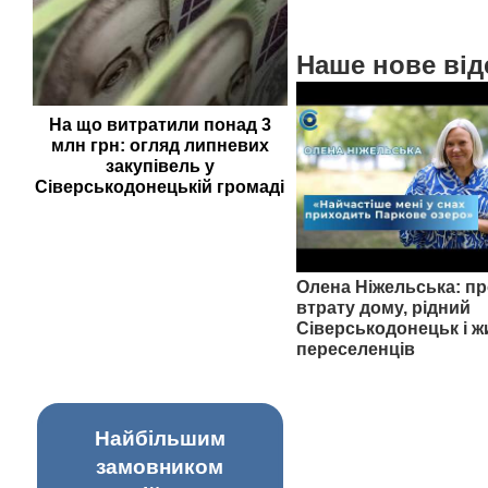
Наше нове від
На що витратили понад 3
млн грн: огляд липневих
закупівель у
Сіверськодонецькій громаді
Олена Ніжельська: пр
втрату дому, рідний
Сіверськодонецьк і ж
переселенців
Найбільшим
замовником