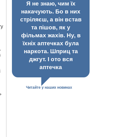
Я не знаю, чим їх
накачують. Бо в них
стріляєш, а він встав
ту
та пішов, як у
фільмах жахів. Ну, в
їхніх аптечках була
.
наркота. Шприц та
а
джгут. І ото вся
аптечка
і
Читайте у наших новинах
ь