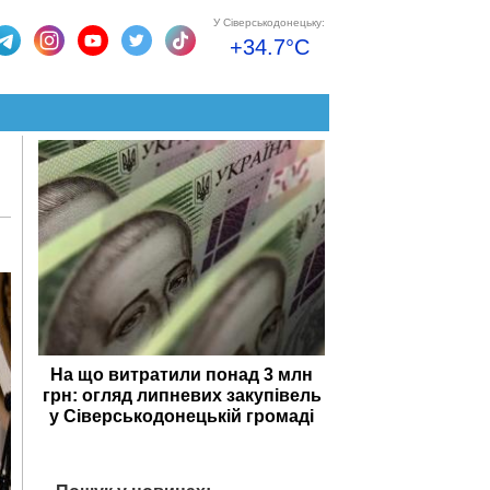
У Сіверськодонецьку:
+34.7°C
На що витратили понад 3 млн
грн: огляд липневих закупівель
у Сіверськодонецькій громаді