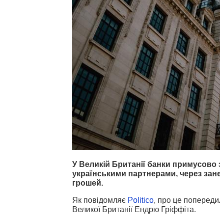
У Великій Британії банки примусово 
українськими партнерами, через зан
грошей.
Як повідомляє
Politico
, про це попереди
Великої Британії Ендрю Гріффіта.