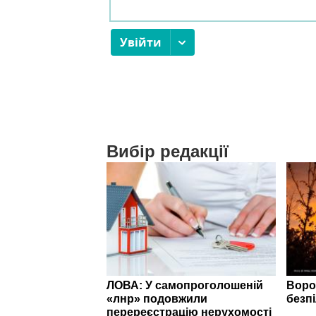
Вибір редакції
ЛОВА: У самопроголошеній
Воро
«лнр» подовжили
безп
перереєстрацію нерухомості