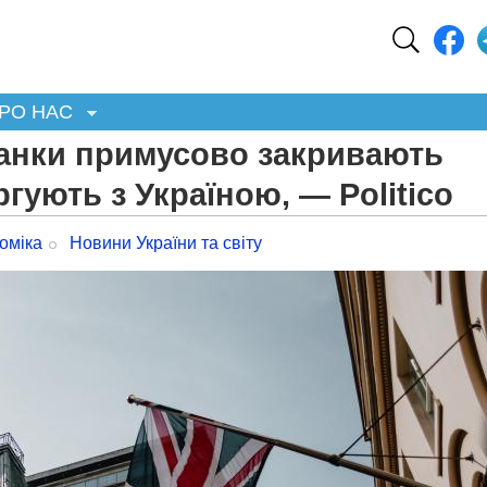
РО НАС
банки примусово закривають
ргують з Україною, — Politico
оміка
Новини України та світу