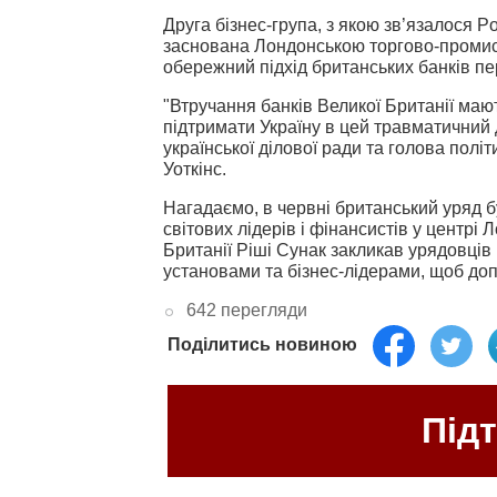
Друга бізнес-група, з якою зв’язалося P
заснована Лондонською торгово-промис
обережний підхід британських банків п
"Втручання банків Великої Британії мают
підтримати Україну в цей травматичний 
української ділової ради та голова пол
Уоткінс.
Нагадаємо, в червні британський уряд б
світових лідерів і фінансистів у центрі
Британії Ріші Сунак закликав урядовці
установами та бізнес-лідерами, щоб д
642 перегляди
Поділитись новиною
Під