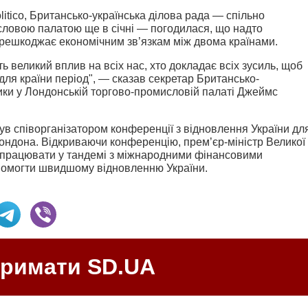
olitico, Британсько-українська ділова рада — спільно
ловою палатою ще в січні — погодилася, що надто
ерешкоджає економічним зв’язкам між двома країнами.
ь великий вплив на всіх нас, хто докладає всіх зусиль, щоб
для країни період", — сказав секретар Британсько-
ітики у Лондонській торгово-промисловій палаті Джеймс
ув співорганізатором конференції з відновлення України дл
 Лондона. Відкриваючи конференцію, прем’єр-міністр Великої
в працювати у тандемі з міжнародними фінансовими
опомогти швидшому відновленню України.
тримати SD.UA