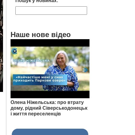
Пошук у новинах:
Наше нове відео
Олена Ніжельська: про втрату
дому, рідний Сіверськодонецьк
і життя переселенців