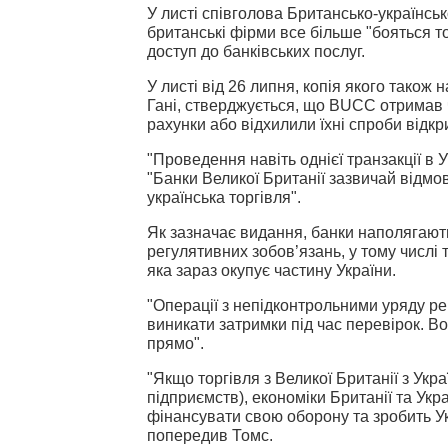
У листі співголова Британсько-українсь
британські фірми все більше "бояться то
доступ до банківських послуг.
У листі від 26 липня, копія якого також 
Гані, стверджується, що BUCC отримав ч
рахунки або відхилили їхні спроби відкри
"Проведення навіть однієї транзакції в 
"Банки Великої Британії зазвичай відмо
українська торгівля".
Як зазначає видання, банки наполягають
регулятивних зобов’язань, у тому числі 
яка зараз окупує частину України.
"Операції з непідконтрольними уряду рег
виникати затримки під час перевірок. В
прямо".
"Якщо торгівля з Великої Британії з Ук
підприємств), економіки Британії та Ук
фінансувати свою оборону та зробить У
попередив Томс.