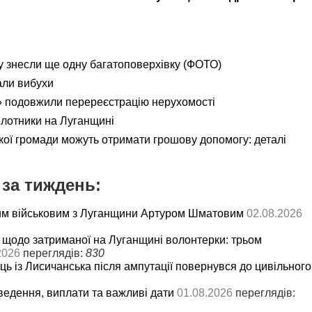
 знесли ще одну багатоповерхівку (ФОТО)
али вибухи
 подовжили перереєстрацію нерухомості
ілотники на Луганщині
кої громади можуть отримати грошову допомогу: деталі
за тиждень:
им військовим з Луганщини Артуром Шматовим
02.08.2026
 щодо затриманої на Луганщині волонтерки: трьом
2026
переглядів:
830
ць із Лисичанська після ампутації повернувся до цивільного
ведення, виплати та важливі дати
01.08.2026
переглядів: