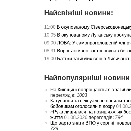
Найсвіжіші новини:
11:00
В окупованому Сіверськодонецьку
10:05
В окупованому Луганську пролун
09:00
ЛОВА: У самопроголошеній «лнр»
08:31
Ворог активно застосовував безп
19:00
Батьки загиблих воїнів Лисичансь
Найпопулярніші новини 
На Київщині попрощаються з загибл
переглядів:
1003
Катування та сексуальне насильство
бойовикам оголосили підозру
04.08.
«Рука лишилася на позиціях»: як боє
життя
01.08.2026
переглядів:
794
Що варто знати ВПО у серпні: новов
729