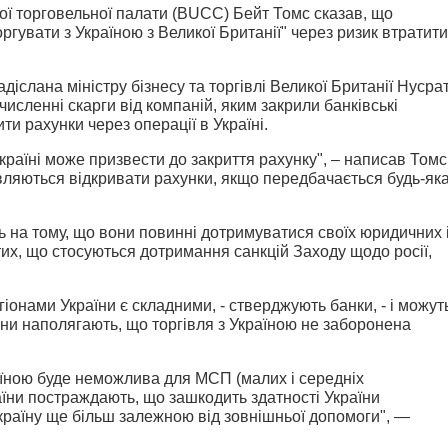
кої торговельної палати (BUCC) Бейт Томс сказав, що
ргувати з Україною з Великої Британії" через ризик втратити
надіслана міністру бізнесу та торгівлі Великої Британії Нусра
исленні скарги від компаній, яким закрили банківські
ти рахунки через операції в Україні.
Україні може призвести до закриття рахунку", – написав Томс
вляються відкривати рахунки, якщо передбачається будь-як
 на тому, що вони повинні дотримуватися своїх юридичних 
тих, що стосуються дотримання санкцій Заходу щодо росії,
іонами України є складними, - стверджують банки, - і можут
они наполягають, що торгівля з Україною не заборонена
раїною буде неможлива для МСП (малих і середніх
раїни постраждають, що зашкодить здатності України
країну ще більш залежною від зовнішньої допомоги", —