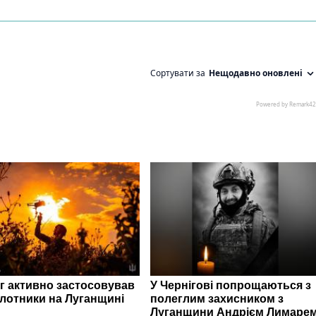
г активно застосовував
У Чернігові попрощаються з
ілотники на Луганщині
полеглим захисником з
Луганщини Андрієм Лимаре