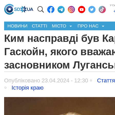
У С
НОВИНИ
СТАТТІ
МІСТО
ПРО НАС
Ким насправді був К
Гаскойн, якого вважа
засновником Лугансь
Опубліковано 23.04.2024 - 12:30
Статт
Історія краю