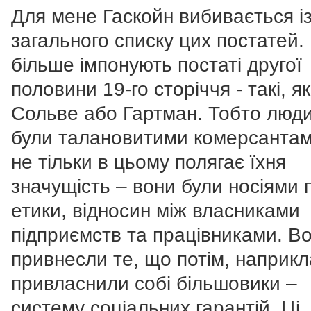
Для мене Гаскойн вибивається і
загального списку цих постатей.
більше імпонують постаті другої
половини 19-го сторіччя - такі, як
Сольве або Гартман. Тобто люди,
були талановитими комерсантам
не тільки в цьому полягає їхня
значущість – вони були носіями 
етики, відносин між власниками
підприємств та працівниками. В
привнесли те, що потім, наприкл
привласнили собі більшовики –
систему соціальних гарантій. Ці