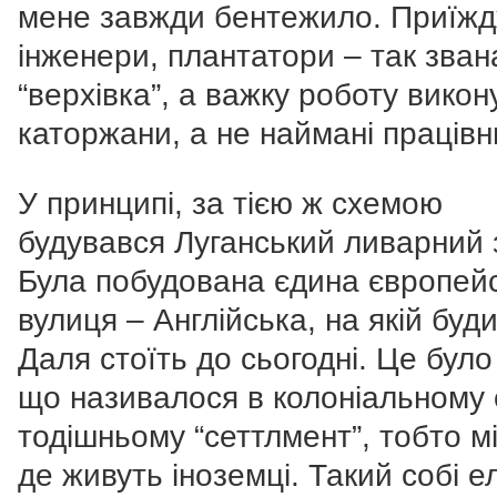
мене завжди бентежило. Приїж
інженери, плантатори – так зван
“верхівка”, а важку роботу вико
каторжани, а не наймані працівн
У принципі, за тією ж схемою
будувався Луганський ливарний 
Була побудована єдина європей
вулиця – Англійська, на якій буд
Даля стоїть до сьогодні. Це було
що називалося в колоніальному с
тодішньому “сеттлмент”, тобто м
де живуть іноземці. Такий собі ел