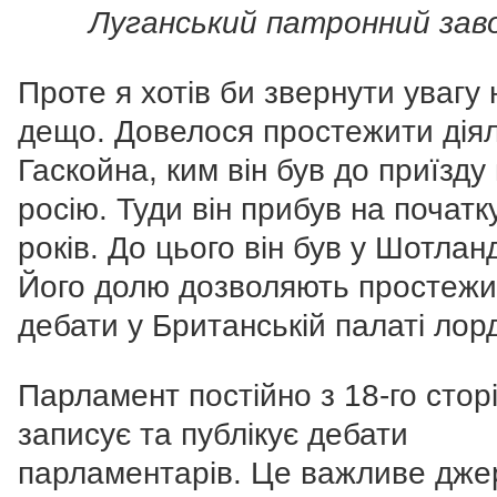
Луганський патронний зав
Проте я хотів би звернути увагу
дещо. Довелося простежити діял
Гаскойна, ким він був до приїзду 
росію. Туди він прибув на початк
років. До цього він був у Шотланд
Його долю дозволяють простежи
дебати у Британській палаті лорд
Парламент постійно з 18-го стор
записує та публікує дебати
парламентарів. Це важливе дже