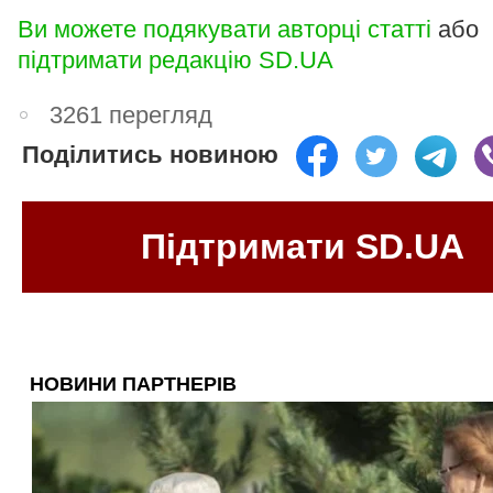
Ви можете подякувати авторці статті
або
підтримати редакцію SD.UA
3261 перегляд
Поділитись новиною
Підтримати SD.UA