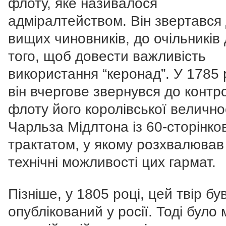
флоту, яке називалося
адміралтейством. Він звертався
вищих чиновників, до очільників
того, щоб довести важливість
використання “керонад”. У 1785 
він вчергове звернувся до контр
флоту його королівської велично
Чарльза Мідлтона із 60-сторінко
трактатом, у якому розхвалював
технічні можливості цих гармат.
Пізніше, у 1805 році, цей твір бу
опублікований у росії. Тоді було