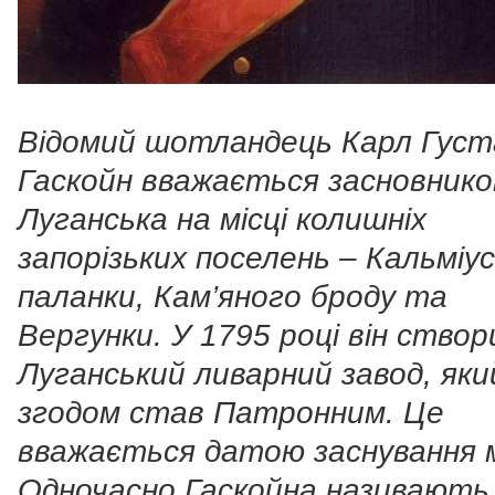
Відомий шотландець Карл Густ
Гаскойн вважається засновник
Луганська на місці колишніх
запорізьких поселень – Кальміус
паланки, Кам’яного броду та
Вергунки. У 1795 році він створ
Луганський ливарний завод, яки
згодом став Патронним. Це
вважається датою заснування 
Одночасно Гаскойна називають