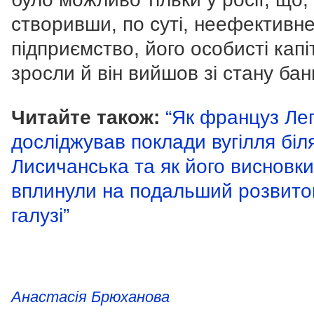
створивши, по суті, неефективн
підприємство, його особисті капі
зросли й він вийшов зі стану бан
Читайте також:
“Як француз Ле
досліджував поклади вугілля біл
Лисичанська та як його висновки
вплинули на подальший розвито
галузі”
Анастасія Брюханова