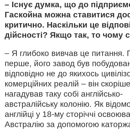
– Існує думка, що до підприєм
Гаскойна можна ставитися до
критично. Наскільки це відпов
дійсності? Якщо так, то чому 
– Я глибоко вивчав це питання. 
перше, його завод був побудова
відповідно не до якихось цивіліз
комерційних реалій – він скоріш
нагадував таку собі англійсько-
австралійську колонію. Як відомо
англійці у 18-му сторіччі освоюв
Австралію за допомогою каторж