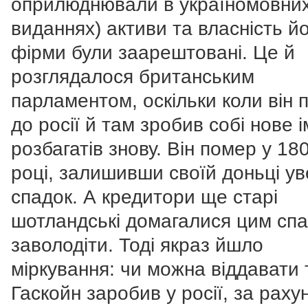
оприлюднювали в україномовни
виданнях) активи та власність й
фірми були заарештовані. Це й
розглядалося британським
парламентом, оскільки коли він 
до росії й там зробив собі нове і
розбагатів знову. Він помер у 18
році, залишивши своїй доньці ув
спадок. А кредитори ще старі
шотландські домагалися цим сп
заволодіти. Тоді якраз йшло
міркування: чи можна віддавати 
Гаскойн заробив у росії, за раху