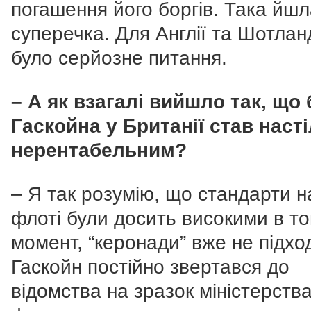
погашення його боргів. Така йш
суперечка. Для Англії та Шотланд
було серйозне питання.
– А як взагалі вийшло так, що 
Гаскойна у Британії став наст
нерентабельним?
– Я так розумію, що стандарти н
флоті були досить високими в т
момент, “керонади” вже не підхо
Гаскойн постійно звертався до
відомства на зразок міністерств