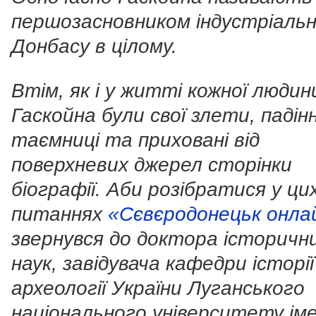
першозасновником індустріаль
Донбасу в цілому.
Втім, як і у житті кожної людини
Гаскойна були свої злети, падінн
таємниці та приховані від
поверхневих джерел сторінки
біографії. Аби розібратися у ци
питаннях
«Сєвєродонецьк онла
звернувся до доктора історичн
наук, завідувача кафедри історі
археології України Луганського
національного університету іме