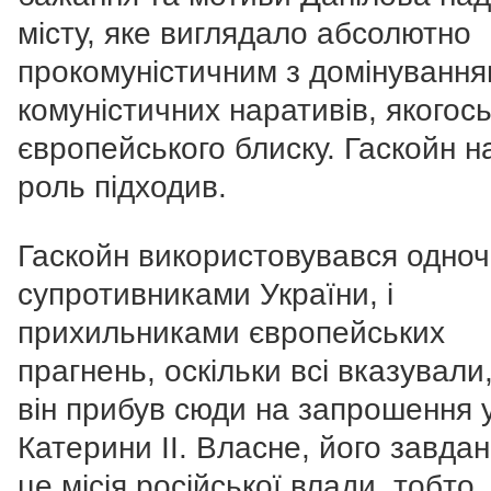
місту, яке виглядало абсолютно
прокомуністичним з домінуванн
комуністичних наративів, якогос
європейського блиску. Гаскойн н
роль підходив.
Гаскойн використовувався одноч
супротивниками України, і
прихильниками європейських
прагнень, оскільки всі вказували
він прибув сюди на запрошення 
Катерини ІІ. Власне, його завдан
це місія російської влади, тобто