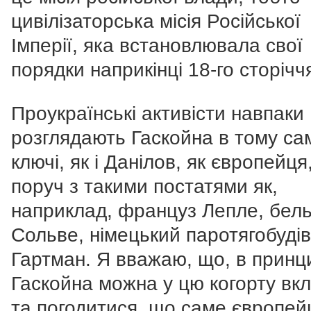
цивілізаторська місія Російської
Імперії, яка встановлювала свої
порядки наприкінці 18-го сторічч
Проукраїнські активісти навпаки
розглядають Гаскойна в тому с
ключі, як і Данілов, як європейця
поруч з такими постатями як,
наприклад, француз Лепле, бель
Сольве, німецький паротягобуді
Гартман. Я вважаю, що, в принци
Гаскойна можна у цю когорту вк
та погодитися, що саме європей