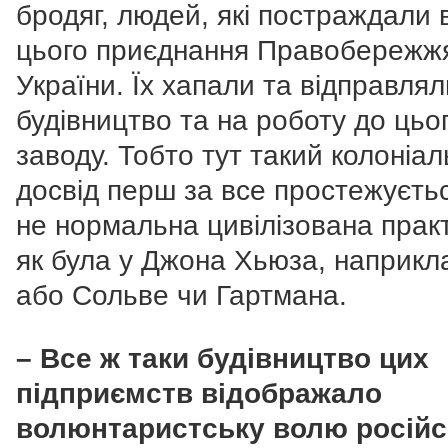
бродяг, людей, які постраждали 
цього приєднання Правобережж
України. Їх хапали та відправлял
будівництво та на роботу до цьо
заводу. Тобто тут такий колоніа
досвід перш за все простежуєтьс
не нормальна цивілізована прак
як була у Джона Хьюза, наприкл
або Сольве чи Гартмана.
– Все ж таки будівництво цих
підприємств відображало
волюнтаристську волю російс