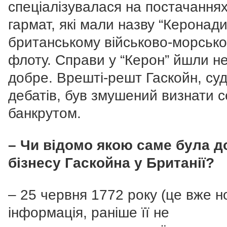
спеціалізувалася на постачання
гармат, які мали назву “Керонади
британському військово-морськ
флоту. Справи у “Керон” йшли н
добре. Врешті-решт Гаскойн, суд
дебатів, був змушений визнати 
банкрутом.
– Чи відомо якою саме була д
бізнесу Гаскойна у Британії?
– 25 червня 1772 року (це вже н
інформація, раніше її не