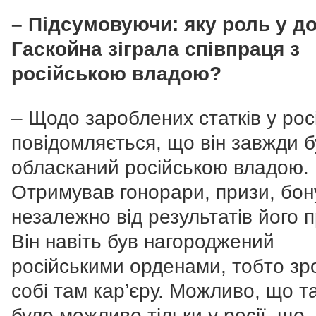
– Підсумовуючи: яку роль у до
Гаскойна зіграла співпраця з
російською владою?
– Щодо зароблених статків у росі
повідомляється, що він завжди б
обласканий російською владою.
Отримував гонорари, призи, бон
незалежно від результатів його п
Він навіть був нагороджений
російськими орденами, тобто зр
собі там кар’єру. Можливо, що т
було можливо тільки у росії, що,