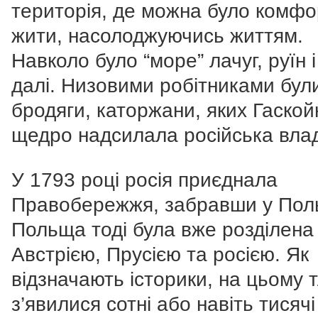
територія, де можна було комфо
жити, насолоджуючись життям.
Навколо було “море” лачуг, руїн і
далі. Низовими робітниками бул
бродяги, каторжани, яких Гаской
щедро надсилала російська вла
У 1793 році росія приєднала
Правобережжя, забравши у Пол
Польща тоді була вже розділена
Австрією, Прусією та росією. Як
відзначають історики, на цьому т
з’явилися сотні або навіть тисячі