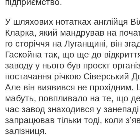
підприємство.
У шляхових нотатках англійця В
Кларка, який мандрував на почат
го сторіччя на Луганщині, він зга
Гаскойна так, що ще до відкритт
заводу у нього був проєкт організ
постачання річкою Сіверський Д
Але він виявився не прохідним. 
мабуть, повпливало на те, що д
час завод знаходився у занепаді
запрацював тільки тоді, коли з’я
залізниця.