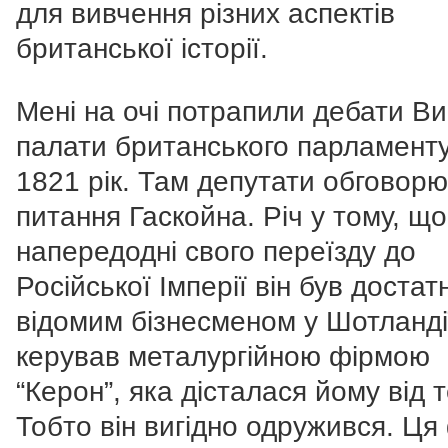
для вивчення різних аспектів
британської історії.
Мені на очі потрапили дебати В
палати британського парламенту
1821 рік. Там депутати обговор
питання Гаскойна. Річ у тому, що
напередодні свого переїзду до
Російської Імперії він був достат
відомим бізнесменом у Шотланді
керував металургійною фірмою
“Керон”, яка дісталася йому від т
Тобто він вигідно одружився. Ця