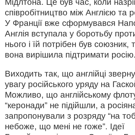
Мідлтона. Це був час, коли назр
співробітництво між Англією та р
У Франції вже сформувався Нап
Англія вступала у боротьбу прот
нього і їй потрібен був союзник, 
вона вирішила підтримати росію
Виходить так, що англійці зверн
увагу російського уряду на Гаско
Можливо, що англійському флот
“керонади” не підійшли, а росіян
запропонували з розряду “на тоб
небоже, що мені не гоже”. Ідеї