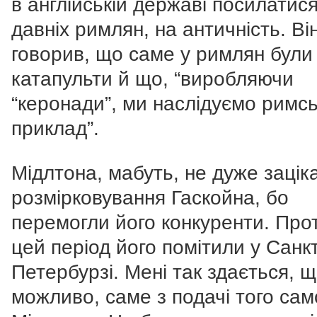
в англійській державі посилатис
давніх римлян, на античність. Ві
говорив, що саме у римлян були
катапульти й що, “виробляючи
“керонади”, ми наслідуємо римс
приклад”.
Мідлтона, мабуть, не дуже зацік
розмірковування Гаскойна, бо
перемогли його конкуренти. Про
цей період його помітили у Санкт
Петербурзі. Мені так здається, щ
можливо, саме з подачі того сам