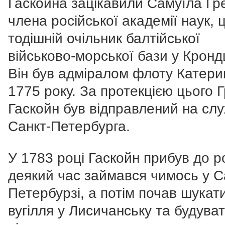
Гаскойна зацікавили Самуїла Гр
члена російської академії наук, 
тодішній очільник балтійської
військово-морської бази у Кронд
Він був адміралом флоту Катерин
1775 року. За протекцією цього 
Гаскойн був відправлений на сл
Санкт-Петербурга.
У 1783 році Гаскойн прибув до ро
деякий час займався чимось у С
Петербурзі, а потім почав шукат
вугілля у Лисичанську та будува