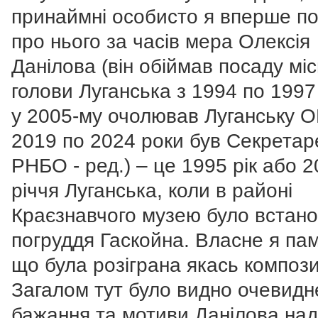
принаймні особисто я вперше п
про нього за часів мера Олексія
Данілова (він обіймав посаду міс
голови Луганська з 1994 по 1997
у 2005-му очолював Луганську О
2019 по 2024 роки був Секрета
РНБО - ред.) – це 1995 рік або 2
річчя Луганська, коли в районі
Краєзнавчого музею було встан
погруддя Гаскойна. Власне я пам
що була розіграна якась компози
Загалом тут було видно очевидн
бажання та мотиви Данілова на