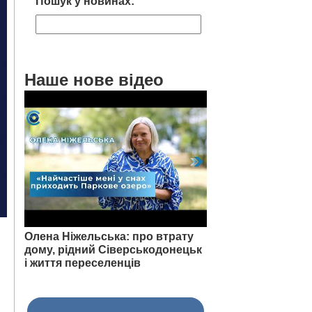
Пошук у новинах:
Наше нове відео
Олена Ніжельська: про втрату
дому, рідний Сіверськодонецьк
і життя переселенців