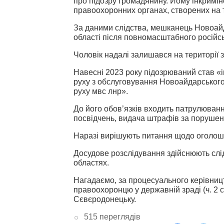
про підозру громадянину.
Йому інкримін
правоохоронних органах, створених на ти
За даними слідства, мешканець Новоайд
області після повномасштабного російс
Чоловік надалі залишався на території 
Навесні 2023 року підозрюваний став «і
руху з обслуговування Новоайдарського
руху мвс лнр».
До його обов’язків входить патрулювання
посвідчень, видача штрафів за порушен
Наразі вирішують питання щодо оголоше
Досудове розслідування здійснюють слід
областях.
Нагадаємо, за процесуального керівниц
правоохоронцю у державній зраді (ч. 2 с
Сєвєродонецьку.
515 переглядів