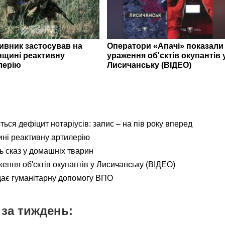
ивник застосував на
Оператори «Апачі» показали
нщині реактивну
ураження об'єктів окупантів 
лерію
Лисичанську (ВІДЕО)
ься дефіцит нотаріусів: запис – на пів року вперед
ні реактивну артилерію
ь сказ у домашніх тварин
ення об'єктів окупантів у Лисичанську (ВІДЕО)
дає гуманітарну допомогу ВПО
за тиждень: