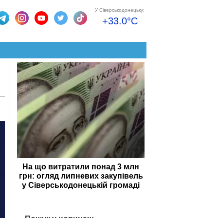
У Сіверськодонецьку:
+33.0°C
На що витратили понад 3 млн
грн: огляд липневих закупівель
у Сіверськодонецькій громаді