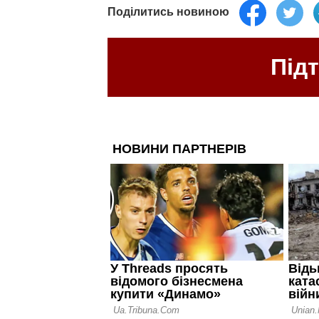
Поділитись новиною
Під