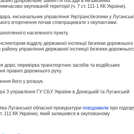
овано добровільне зайняття посади в незаконних
мчасово окупованій території (ч. 7 ст. 111-1 КК України).
ара, ексначальник управління Укртрансбезпеки у Луганські
ького вторгнення почав співпрацювати з окупантами.
захопленого населеного пункту.
нспектором відділу державної інспекції безпеки дорожнього
 району управління державної інспекції безпеки дорожньог
 доріг, перевірка транспортних засобів та водійських
ня правил дорожнього руху.
ння його у розшук.
чі 3 управління ГУ СБУ України в Донецькій та Луганській
тва Луганської обласної прокуратури
повідомили
про підозр
т. 111 КК України), який залишився в окупованому