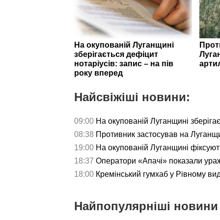
На окупованій Луганщині
Прот
зберігається дефіцит
Луга
нотаріусів: запис – на пів
арти
року вперед
Найсвіжіші новини:
09:00
На окупованій Луганщині зберігаєт
08:38
Противник застосував на Луганщи
19:00
На окупованій Луганщині фіксуют
18:37
Оператори «Апачі» показали ураж
18:00
Кремінський гумхаб у Рівному ви
Найпопулярніші новини 