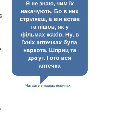
Я не знаю, чим їх
накачують. Бо в них
й
стріляєш, а він встав
та пішов, як у
фільмах жахів. Ну, в
їхніх аптечках була
о
наркота. Шприц та
джгут. І ото вся
аптечка
Читайте у наших новинах
у