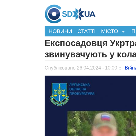
НОВИНИ
СТАТТІ
МІСТО
П
Експосадовця Укртр
звинувачують у кола
Опубліковано 26.04.2024 - 10:00
Війн