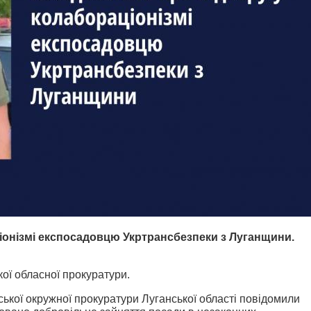
іонізмі експосадовцю Укртрансбезпеки з Луганщини.
ої обласної прокуратури.
ької окружної прокуратури Луганської області повідомили