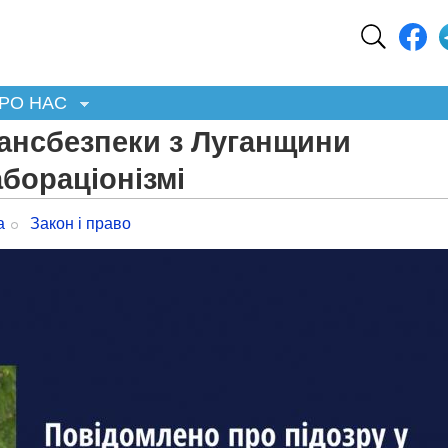
РО НАС
ансбезпеки з Луганщини
бораціонізмі
а
Закон і право