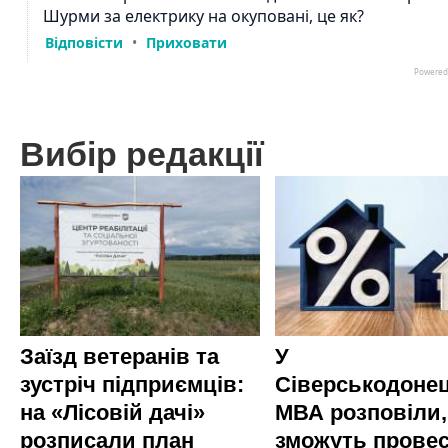
Вибір редакції
Заїзд ветеранів та
У
зустріч підприємців:
Сіверськодонец
на «Лісовій дачі»
МВА розповіли,
розписали план
зможуть прове