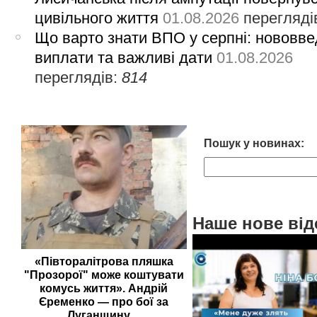
цивільного життя
01.08.2026
перегляді
Що варто знати ВПО у серпні: нововве
виплати та важливі дати
01.08.2026
переглядів:
814
Пошук у новинах:
Наше нове від
«Півторалітрова пляшка
"Прозорої" може коштувати
комусь життя». Андрій
Єременко — про бої за
Луганщину,...