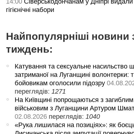
14:00
Сіверськодончанам у Дніпрі видали
гігієнічні набори
Найпопулярніші новини 
тиждень:
Катування та сексуальне насильство 
затриманої на Луганщині волонтерки: 
бойовикам оголосили підозру
04.08.20
переглядів:
1271
На Київщині попрощаються з загиблим
військовим з Луганщини Артуром Шма
02.08.2026
переглядів:
1040
«Рука лишилася на позиціях»: як боєць
Лисичанська після ампутації повернув