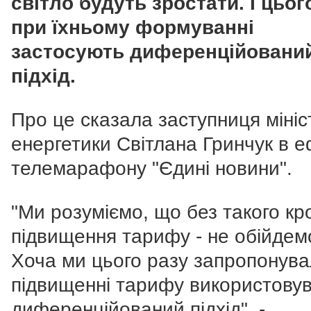
світло будуть зростати. І цьог
при їхньому формуванні
застосують
диференційовани
підхід.
Про це сказала заступниця мініс
енергетики Світлана Гринчук в е
телемарафону "Єдині новини".
"Ми розуміємо, що без такого кро
підвищення тарифу - не обійдем
Хоча ми цього разу запропонува
підвищенні тарифу використову
диференційований підхід", -