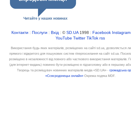
Читайте у наших новинах
Контакти
:
Послуги
:
Вхід
: ©
SD.UA
1998 :
Facebook
Instagram
YouTube
Twitter
TikTok
rss
Використання будь-яких матеріалів, розміщених на сайті sd.ua, дозволяється л
прямого і відкритого для пошукових систем гіперпосилання на сайт sd.ua. Посил
розміщено в незалежності від повного або часткового використання матеріалів. 
(для інтернет-видань) повинно бути розміщено в підзаголовку або в першому абз
Творець та розміщувач новинних матеріалів медіа «SD.UA» -
громадська ор
«Сєвєродонецьк онлайн»
Окрема подяка MDF.