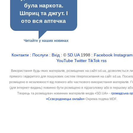
була наркота.
Шприц та джгут. І
ото вся аптечка
Читайте у наших новинах
Контакти
:
Послуги
:
Вхід
: ©
SD.UA
1998 :
Facebook
Instagram
YouTube
Twitter
TikTok
rss
Використання будь-яких матеріалів, розміщених на сайті sd.ua, дозволяється л
прямого і відкритого для пошукових систем гіперпосилання на сайт sd.ua. Посил
розміщено в незалежності від повного або часткового використання матеріалів. 
(для інтернет-видань) повинно бути розміщено в підзаголовку або в першому абз
Творець та розміщувач новинних матеріалів медіа «SD.UA» -
громадська ор
«Сєвєродонецьк онлайн»
Окрема подяка MDF.