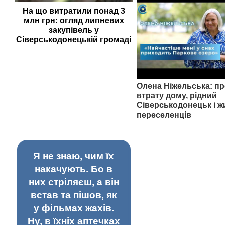
На що витратили понад 3
млн грн: огляд липневих
закупівель у
Сіверськодонецькій громаді
Олена Ніжельська: пр
втрату дому, рідний
Сіверськодонецьк і ж
переселенців
Я не знаю, чим їх
накачують. Бо в
них стріляєш, а він
встав та пішов, як
у фільмах жахів.
Ну, в їхніх аптечках