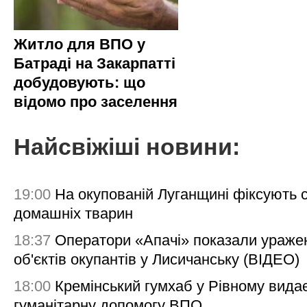
Житло для ВПО у
Батраді на Закарпатті
добудовують: що
відомо про заселення
Найсвіжіші новини:
19:00
На окупованій Луганщині фіксують с
домашніх тварин
18:37
Оператори «Апачі» показали ураже
об'єктів окупантів у Лисичанську (ВІДЕО)
18:00
Кремінський гумхаб у Рівному вида
гуманітарну допомогу ВПО