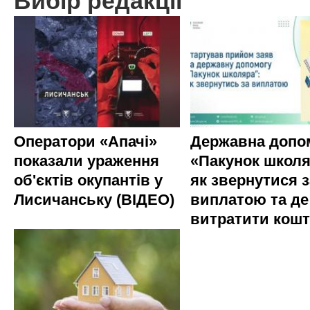
Вибір редакції
Оператори «Апачі»
Державна допо
показали ураження
«Пакунок школя
об'єктів окупантів у
як звернутися з
Лисичанську (ВІДЕО)
виплатою та де
витратити кош