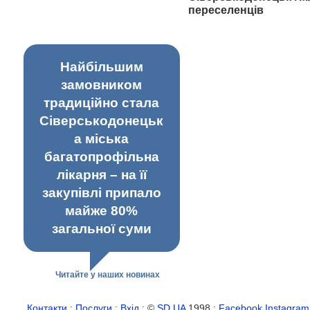
переселенців
Найбільшим
замовником
традиційно стала
Сіверськодонецьк
а міська
багатопрофільна
лікарня – на її
закупівлі припало
майже 80%
загальної суми
Читайте у наших новинах
Контакти
:
Послуги
:
Вхід
: ©
SD.UA
1998 :
Facebook
Instagram