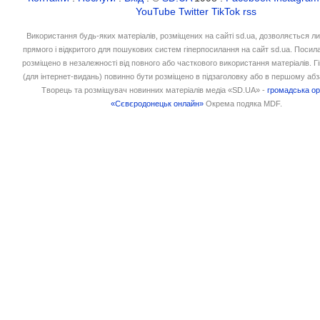
YouTube
Twitter
TikTok
rss
Використання будь-яких матеріалів, розміщених на сайті sd.ua, дозволяється л
прямого і відкритого для пошукових систем гіперпосилання на сайт sd.ua. Посил
розміщено в незалежності від повного або часткового використання матеріалів. 
(для інтернет-видань) повинно бути розміщено в підзаголовку або в першому абз
Творець та розміщувач новинних матеріалів медіа «SD.UA» -
громадська ор
«Сєвєродонецьк онлайн»
Окрема подяка MDF.