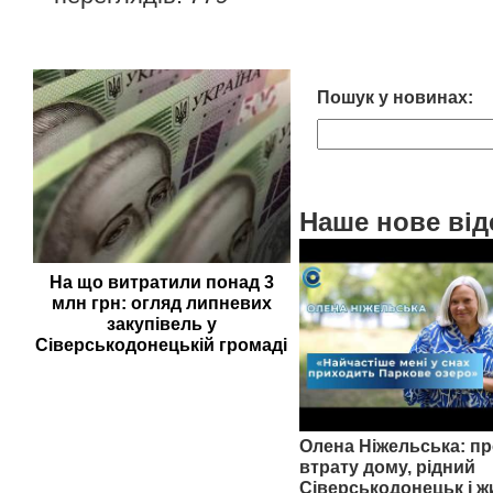
Пошук у новинах:
Наше нове від
На що витратили понад 3
млн грн: огляд липневих
закупівель у
Сіверськодонецькій громаді
Олена Ніжельська: пр
втрату дому, рідний
Сіверськодонецьк і ж