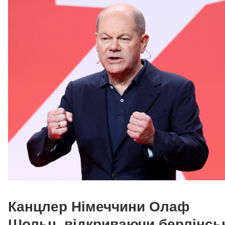
Канцлер Німеччини Олаф
Шольц, відкриваючи берлінсь