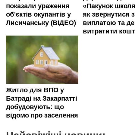
показали ураження
«Пакунок школя
об'єктів окупантів у
як звернутися з
Лисичанську (ВІДЕО)
виплатою та де
витратити кош
Житло для ВПО у
Батраді на Закарпатті
добудовують: що
відомо про заселення