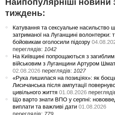
Найпопулярніші новини 
тиждень:
Катування та сексуальне насильство 
затриманої на Луганщині волонтерки: 
бойовикам оголосили підозру
04.08.20
переглядів:
1042
На Київщині попрощаються з загиблим
військовим з Луганщини Артуром Шма
02.08.2026
переглядів:
1027
«Рука лишилася на позиціях»: як боєць
Лисичанська після ампутації повернув
цивільного життя
01.08.2026
перегляді
Що варто знати ВПО у серпні: нововве
виплати та важливі дати
01.08.2026
переглядів:
779