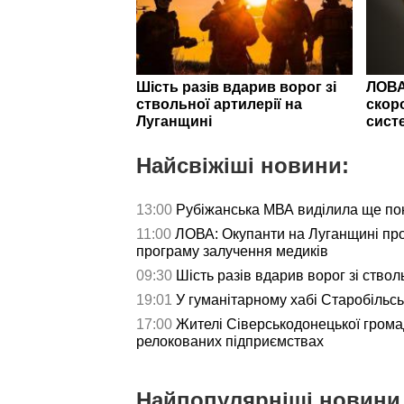
Шість разів вдарив ворог зі
ЛОВА
ствольної артилерії на
скор
Луганщині
сист
Найсвіжіші новини:
13:00
Рубіжанська МВА виділила ще пон
11:00
ЛОВА: Окупанти на Луганщині пр
програму залучення медиків
09:30
Шість разів вдарив ворог зі ствол
19:01
У гуманітарному хабі Старобільс
17:00
Жителі Сіверськодонецької гром
релокованих підприємствах
Найпопулярніші новини 