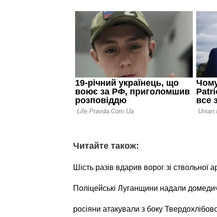
Читайте також:
Шість разів вдарив ворог зі ствольної а
Поліцейські Луганщини надали домеди
росіяни атакували з боку Твердохлібов