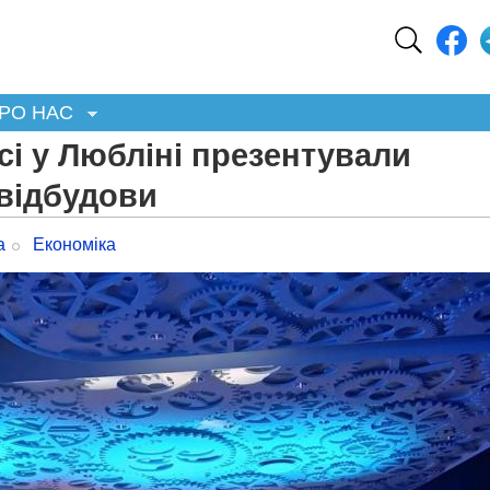
РО НАС
сі у Любліні презентували
 відбудови
а
Економіка