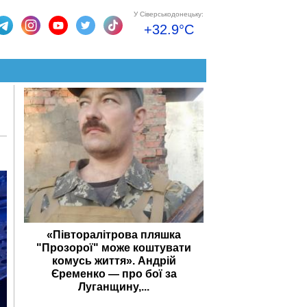
У Сіверськодонецьку:
+32.9°C
«Півторалітрова пляшка
"Прозорої" може коштувати
комусь життя». Андрій
Єременко — про бої за
Луганщину,...