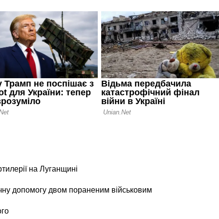
ртилерії на Луганщині
чну допомогу двом пораненим військовим
ого