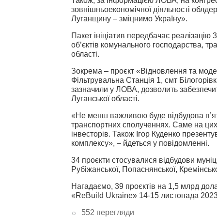
Також, за інформацією ЛОВА, на конгре
зовнішньоекономічної діяльності облдер
Луганщину – зміцнимо Україну».
Пакет ініціатив передбачає реалізацію
об’єктів комунального господарства, тра
області.
Зокрема – проєкт «Відновлення та модер
Фільтрувальна Станція 1, смт Білогорівка
зазначили у ЛОВА, дозволить забезпеч
Луганської області.
«Не менш важливою буде відбудова п’я
транспортних сполученнях. Саме на цих
інвесторів.
Також Ігор Куденко презенту
комплексу», – йдеться у повідомленні.
34 проєкти стосувалися відбудови муні
Рубіжанської, Попаснянської, Кремінсько
Нагадаємо, 39 проєктів на 1,5 млрд дол
«ReBuild Ukraine» 14-15 листопада 2023
552 перегляди