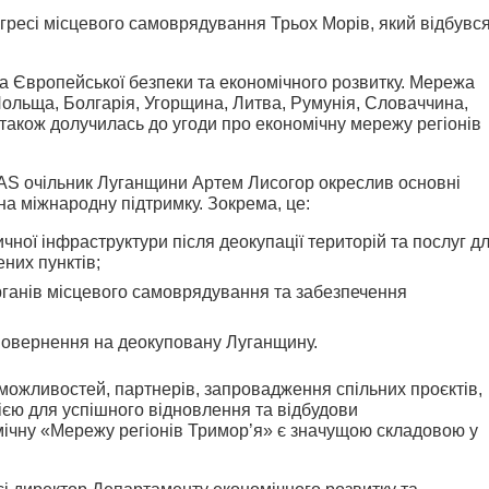
гресі місцевого самоврядування Трьох Морів, який відбувс
а Європейської безпеки та економічного розвитку. Мережа
 (Польща, Болгарія, Угорщина, Литва, Румунія, Словаччина,
ь також долучилась до угоди про економічну мережу регіонів
SEAS очільник Луганщини Артем Лисогор окреслив основні
на міжнародну підтримку. Зокрема, це:
ичної інфраструктури після деокупації територій та послуг д
них пунктів;
рганів місцевого самоврядування та забезпечення
повернення на деокуповану Луганщину.
можливостей, партнерів, запровадження спільних проєктів,
ією для успішного відновлення та відбудови
мічну «Мережу регіонів Тримор’я» є значущою складовою у