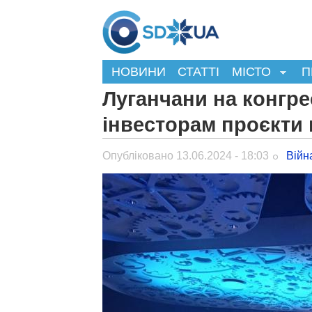
НОВИНИ
СТАТТІ
МІСТО
П
Луганчани на конгре
інвесторам проєкти
Опубліковано 13.06.2024 - 18:03
Війн