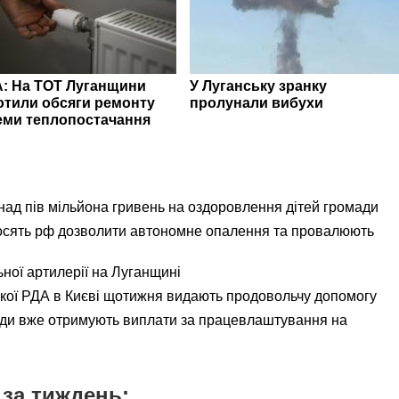
: На ТОТ Луганщини
У Луганську зранку
отили обсяги ремонту
пролунали вибухи
еми теплопостачання
ад пів мільйона гривень на оздоровлення дітей громади
осять рф дозволити автономне опалення та провалюють
ьної артилерії на Луганщині
ької РДА в Києві щотижня видають продовольчу допомогу
ади вже отримують виплати за працевлаштування на
за тиждень: