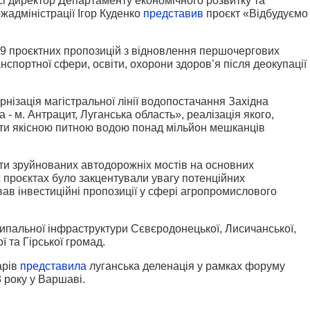
сі директор Департаменту економічного розвитку та
жадміністрації Ігор Куденко
представив
проєкт «Відбудуємо
 39 проєктних пропозицій з відновлення першочергових
нспортної сфери, освіти, охорони здоров’я після деокупації
нізація магістральної лінії водопостачання Західна
 - м. Антрацит, Луганська область», реалізація якого,
ити якісною питною водою понад мільйон мешканців
ти зруйнованих автодорожніх мостів на основних
 проєктах було закцентували увагу потенційних
вав інвестиційні пропозиції у сфері агропромислового
ципальної інфраструктури Сєвєродонецької, Лисичанської,
ї та Гірської громад.
арів
представила
луганська деленація у рамках форуму
 року у Варшаві.