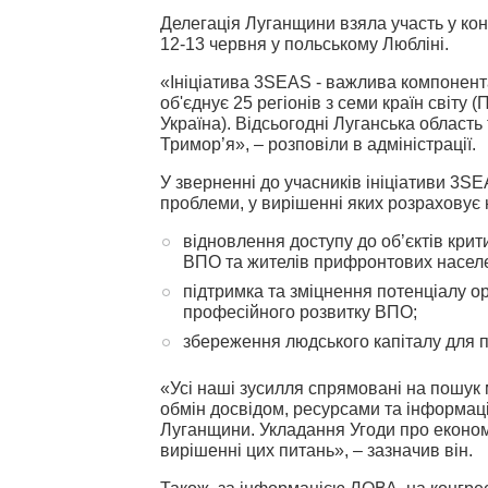
Делегація Луганщини взяла участь у кон
12-13 червня у польському Любліні.
«Ініціатива 3SEAS - важлива компонент
об'єднує 25 регіонів з семи країн світу
Україна). Відсьогодні Луганська област
Тримор’я», – розповіли в адміністрації.
У зверненні до учасників ініціативи 3
проблеми, у вирішенні яких розраховує 
відновлення доступу до об’єктів крит
ВПО та жителів прифронтових населе
підтримка та зміцнення потенціалу о
професійного розвитку ВПО;
збереження людського капіталу для 
«Усі наші зусилля спрямовані на пошук 
обмін досвідом, ресурсами та інформац
Луганщини.
Укладання Угоди про еконо
вирішенні цих питань», – зазначив він.