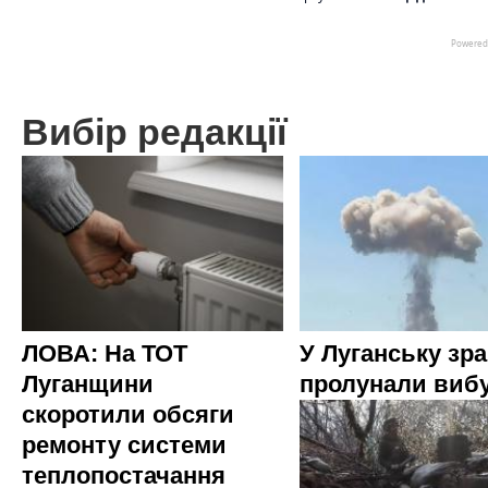
Вибір редакції
ЛОВА: На ТОТ
У Луганську зр
Луганщини
пролунали виб
скоротили обсяги
ремонту системи
теплопостачання