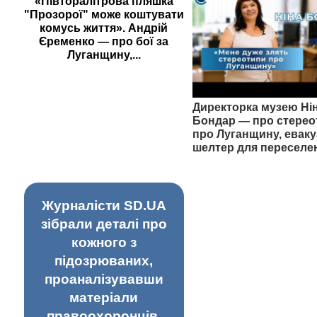
«Півторалітрова пляшка
"Прозорої" може коштувати
комусь життя». Андрій
Єременко — про бої за
Луганщину,...
Директорка музею Ні
Бондар — про стерео
про Луганщину, еваку
шелтер для переселе
Журналісти SD.UA
зібрали деталі про
кожного з
підозрюваних,
проаналізувавши
матеріали
правоохоронців,