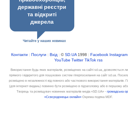
державні реєстри
та відкриті
джерела
Читайте у наших новинах
Контакти
:
Послуги
:
Вхід
: ©
SD.UA
1998 :
Facebook
Instagram
YouTube
Twitter
TikTok
rss
Використання будь-яких матеріалів, розміщених на сайті sd.ua, дозволяється л
прямого і відкритого для пошукових систем гіперпосилання на сайт sd.ua. Посил
розміщено в незалежності від повного або часткового використання матеріалів. 
(для інтернет-видань) повинно бути розміщено в підзаголовку або в першому абз
Творець та розміщувач новинних матеріалів медіа «SD.UA» -
громадська ор
«Сєвєродонецьк онлайн»
Окрема подяка MDF.