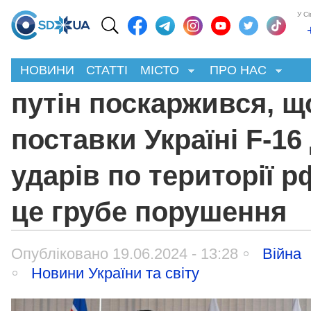
У С
НОВИНИ
СТАТТІ
МІСТО
ПРО НАС
путін поскаржився, щ
поставки Україні F-16
ударів по території р
це грубе порушення
Опубліковано 19.06.2024 - 13:28
Війна
Новини України та світу