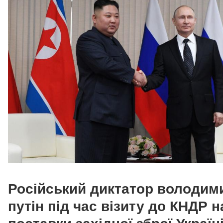
Російський диктатор володим
путін під час ві
зиту до КНДР н