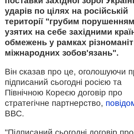
поставки західної зброї Україн
ударів по цілях на російській
території "грубим порушення
узятих на себе західними кра
обмежень у рамках різномані
міжнародних зобов'язань".
Він сказав про це, оголошуючи 
підписаний сьогодні росією та
Північною Кореєю договір про
стратегічне партнерство,
повідо
ВВС.
"Підписаний сьогодні договір про