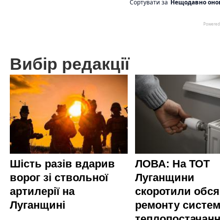
Вибір редакції
Шість разів вдарив
ЛОВА: На ТОТ
ворог зі ствольної
Луганщини
артилерії на
скоротили обся
Луганщині
ремонту систе
теплопостачан