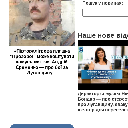
Пошук у новинах:
Наше нове від
«Півторалітрова пляшка
"Прозорої" може коштувати
комусь життя». Андрій
Єременко — про бої за
Луганщину,...
Директорка музею Ні
Бондар — про стерео
про Луганщину, еваку
шелтер для переселе