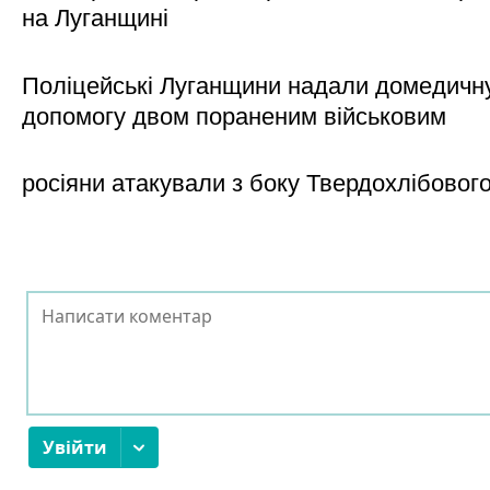
на Луганщині
Поліцейські Луганщини надали домедичн
допомогу двом пораненим військовим
росіяни атакували з боку Твердохлібовог