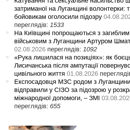
Катування та сексуальне насильство 
затриманої на Луганщині волонтерки: 
бойовикам оголосили підозру
04.08.20
переглядів:
1533
На Київщині попрощаються з загиблим
військовим з Луганщини Артуром Шма
02.08.2026
переглядів:
1092
«Рука лишилася на позиціях»: як боєць
Лисичанська після ампутації повернув
цивільного життя
01.08.2026
перегляді
Експосадовця МЗС родом з Луганщин
відправили у СІЗО за підозрою у розкр
міжнародної допомоги, – ЗМІ
03.08.202
переглядів:
655