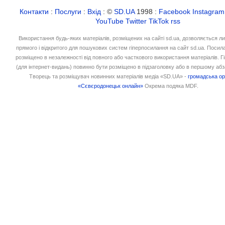
Контакти
:
Послуги
:
Вхід
: ©
SD.UA
1998 :
Facebook
Instagram
YouTube
Twitter
TikTok
rss
Використання будь-яких матеріалів, розміщених на сайті sd.ua, дозволяється л
прямого і відкритого для пошукових систем гіперпосилання на сайт sd.ua. Посил
розміщено в незалежності від повного або часткового використання матеріалів. 
(для інтернет-видань) повинно бути розміщено в підзаголовку або в першому абз
Творець та розміщувач новинних матеріалів медіа «SD.UA» -
громадська ор
«Сєвєродонецьк онлайн»
Окрема подяка MDF.