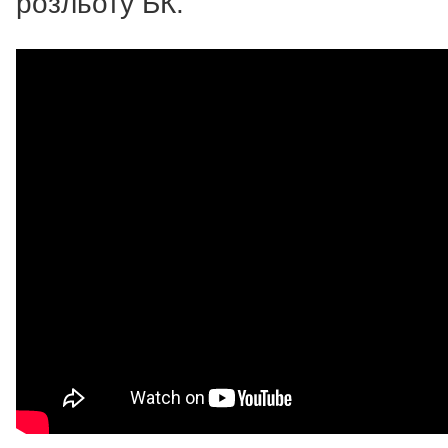
розльоту БК.