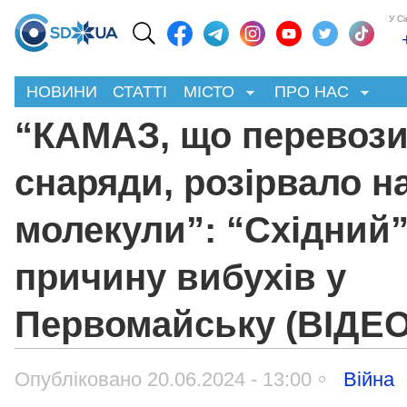
У С
НОВИНИ
СТАТТІ
МІСТО
ПРО НАС
“КАМАЗ, що перевоз
снаряди, розірвало н
молекули”: “Східний”
причину вибухів у
Первомайську (ВІДЕО
Опубліковано 20.06.2024 - 13:00
Війна