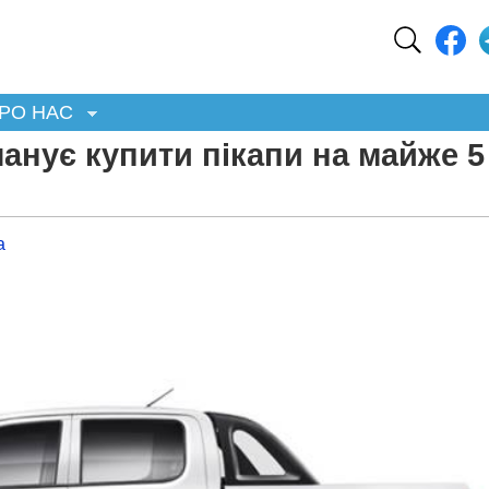
РО НАС
анує купити пікапи на майже 5
а