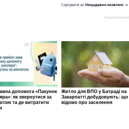
авна допомога «Пакунок
Житло для ВПО у Батраді на
яра»: як звернутися за
Закарпатті добудовують: що
атою та де витратити
відомо про заселення
и