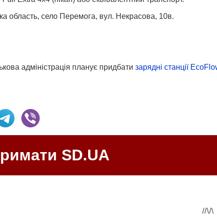
ка область, село Перемога, вул. Некрасова, 10в.
ькова адміністрація планує придбати
зарядні станції EcoFl
тримати SD.UA