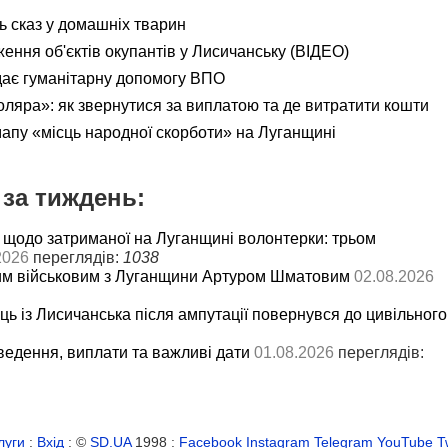
ь сказ у домашніх тварин
ення об'єктів окупантів у Лисичанську (ВІДЕО)
дає гуманітарну допомогу ВПО
яра»: як звернутися за виплатою та де витратити кошти
мапу «місць народної скорботи» на Луганщині
за тиждень:
 щодо затриманої на Луганщині волонтерки: трьом
2026
переглядів:
1038
им військовим з Луганщини Артуром Шматовим
02.08.2026
ць із Лисичанська після ампутації повернувся до цивільного
ведення, виплати та важливі дати
01.08.2026
переглядів:
луги
:
Вхід
: ©
SD.UA
1998 :
Facebook
Instagram
Telegram
YouTube
T