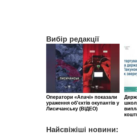
Вибір редакції
Оператори «Апачі» показали
Держ
ураження об'єктів окупантів у
школ
Лисичанську (ВІДЕО)
випл
кошт
Найсвіжіші новини: