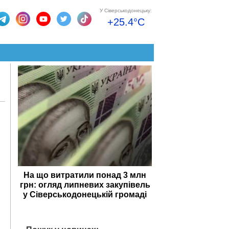
У Сіверськодонецьку:
+25.4°C
На що витратили понад 3 млн
грн: огляд липневих закупівель
у Сіверськодонецькій громаді