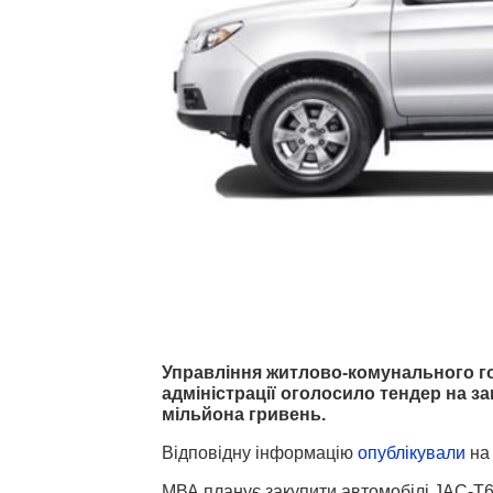
Управління житлово-комунального го
адміністрації оголосило тендер на з
мільйона гривень.
Відповідну інформацію
опублікували
на
МВА планує закупити автомобілі JAC-T6 F