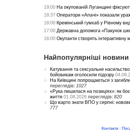
19:00
На окупованій Луганщині фіксуют
18:37
Оператори «Апачі» показали ураж
18:00
Кремінський гумхаб у Рівному ви
17:00
Державна допомога «Пакунок школ
16:00
Окупанти створять інтерактивну 
Найпопулярніші новини 
Катування та сексуальне насильство
бойовикам оголосили підозру
04.08.
На Київщині попрощаються з загибл
переглядів:
1027
«Рука лишилася на позиціях»: як боє
життя
01.08.2026
переглядів:
820
Що варто знати ВПО у серпні: новов
777
Контакти
:
Пос