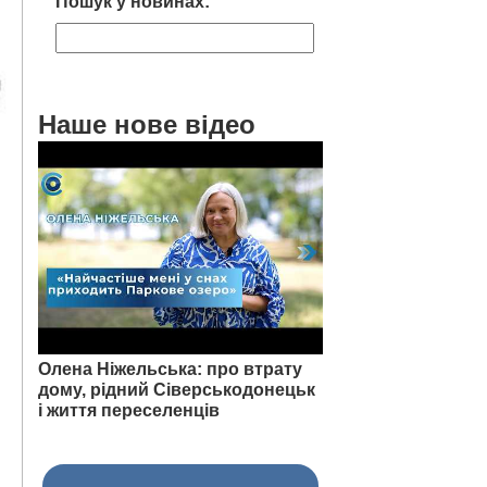
Пошук у новинах:
Наше нове відео
Олена Ніжельська: про втрату
дому, рідний Сіверськодонецьк
і життя переселенців