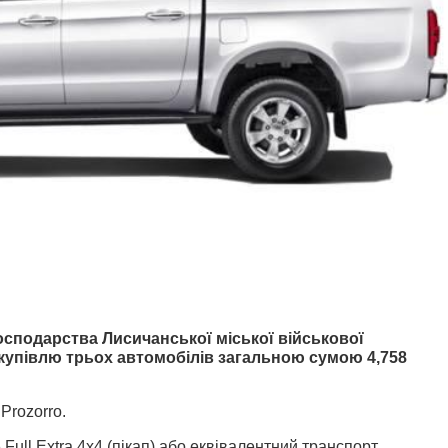
сподарства Лисичанської міської військової
акупівлю трьох автомобілів загальною сумою 4,758
 Prozorro.
ull Extra 4x4 (пікап) або еквівалентний транспорт.