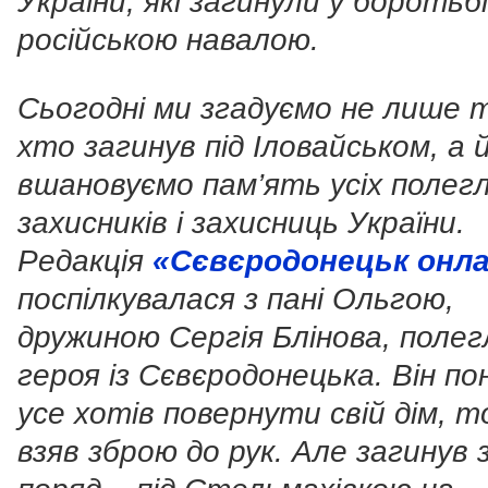
України, які загинули у боротьбі
російською навалою.
Сьогодні ми згадуємо не лише 
хто загинув під Іловайськом, а 
вшановуємо пам’ять усіх полег
захисників і захисниць України.
Редакція
«Сєвєродонецьк онл
поспілкувалася з пані Ольгою,
дружиною Сергія Блінова, полег
героя із Сєвєродонецька. Він по
усе хотів повернути свій дім, 
взяв зброю до рук. Але загинув 