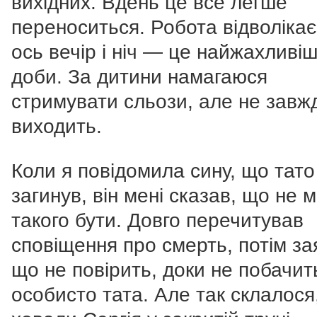
вихідних. Вдень це все легше
переноситься. Робота відволікає
ось вечір і ніч — це найжахливі
доби. За дитини намагаюся
стримувати сльози, але не завж
виходить.
Коли я повідомила сину, що тато
загинув, він мені сказав, що не 
такого бути. Довго перечитував
сповіщення про смерть, потім за
що не повірить, доки не побачит
особисто тата. Але так склалося