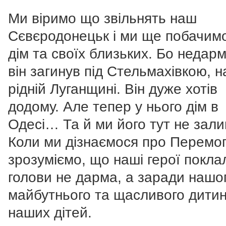
Ми віримо що звільнять наш
Сєвєродонецьк і ми ще побачимо
дім та своїх близьких. Бо недар
він загинув під Стельмахівкою, н
рідній Луганщині. Він дуже хотів
додому. Але тепер у нього дім в
Одесі… Та й ми його тут не зал
Коли ми дізнаємося про Перемо
зрозуміємо, що наші герої покла
голови не дарма, а заради нашо
майбутнього та щасливого дити
наших дітей.