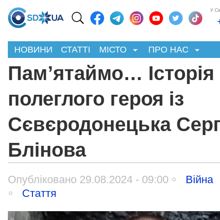
У С
НОВИНИ
СТАТТІ
МІСТО
ПРО НАС
Пам’ятаймо… Історія
полеглого героя із
Сєвєродонецька Серг
Блінова
Опубліковано 29.08.2024 - 09:00
Війна
Стаття