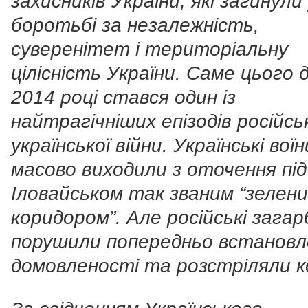
захисників України, які загинули
боротьбі за незалежність,
суверенітет і територіальну
цілісність України. Саме цього д
2014 році стався один із
найтрагічніших епізодів російсь
української війни. Українські воїн
масово виходили з оточення під
Іловайськом так званим “зелен
коридором”. Але російські зага
порушили попередньо встановл
домовленості та розстріляли к