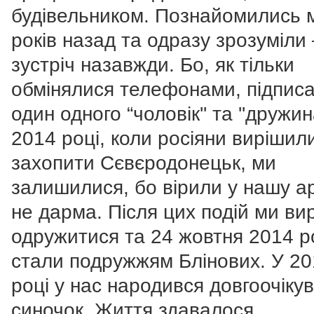
будівельником. Познайомились 
років назад та одразу зрозуміли
зустріч назавжди. Бо, як тільки
обмінялися телефонами, підпис
один одного “чоловік'' та ''дружина
2014 році, коли росіяни вирішил
захопити Сєвєродонецьк, ми
залишилися, бо вірили у нашу ар
не дарма. Після цих подій ми ви
одружитися та 24 жовтня 2014 р
стали подружжям Блінових. У 2
році у нас народився довгоочіку
синочок. Життя здавалося