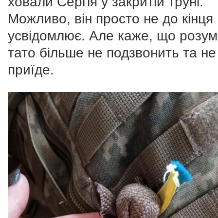
ховали Сергія у закритій труні.
Можливо, він просто не до кінця
усвідомлює. Але каже, що розумі
тато більше не подзвонить та не
приїде.