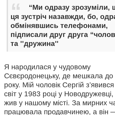
“Ми одразу зрозуміли, 
ця зустріч назавжди, бо, одр
обмінявшись телефонами,
підписали друг друга “чолові
та ''дружина''
Я народилася у чудовому
Сєвєродонецьку, де мешкала до
року. Мій чоловік Сергій з’явився
світ у 1983 році у Новодружевці,
жив у нашому місті. За мирних ча
працювала продавчинею, а він 