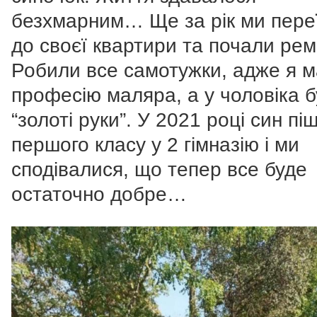
безхмарним… Ще за рік ми пере
до своєї квартири та почали рем
Робили все самотужки, адже я 
професію маляра, а у чоловіка 
“золоті руки”. У 2021 році син пі
першого класу у 2 гімназію і ми
сподівалися, що тепер все буде
остаточно добре…