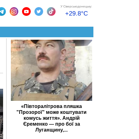
У Сіверськодонецьку:
+29.8°C
«Півторалітрова пляшка
"Прозорої" може коштувати
комусь життя». Андрій
Єременко — про бої за
Луганщину,...