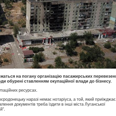
жаться на погану організацію пасажирських перевезен
люди обурені ставленням окупаційної влади до бізнесу.
упаційних ресурсах.
вєродонецьку наразі немає нотаріуса, а той, який приїжджає
лення документів треба їздити в інші міста Луганської
й”.