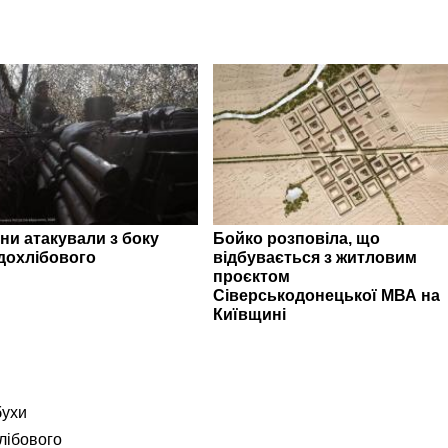
ни атакували з боку
Бойко розповіла, що
дохлібового
відбувається з житловим
проєктом
Сіверськодонецької МВА на
Київщині
бухи
лібового