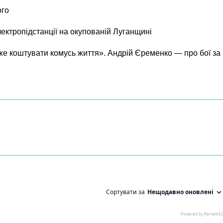
ого
лектропідстанції на окупованій Луганщині
же коштувати комусь життя». Андрій Єременко — про бої за