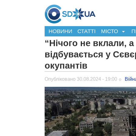
НОВИНИ
СТАТТІ
МІСТО
П
“Нічого не вклали, 
відбувається у Сєв
окупантів
Опубліковано 30.08.2024 - 19:00
Війн