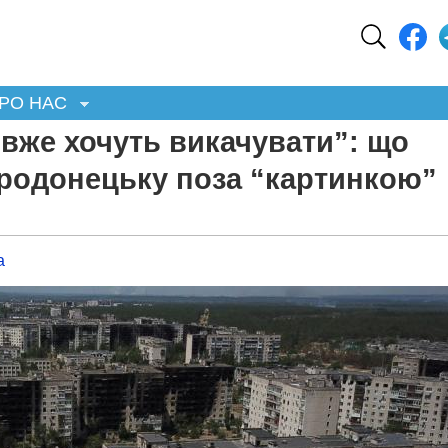
РО НАС
а вже хочуть викачувати”: що
єродонецьку поза “картинкою”
а