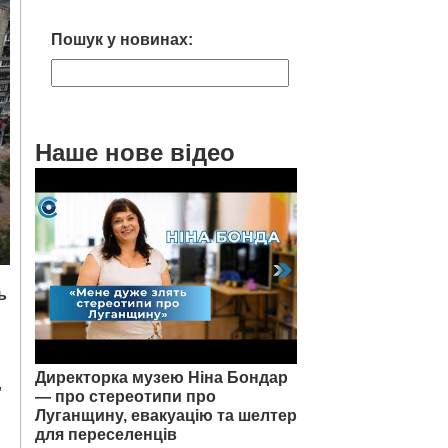
Пошук у новинах:
Наше нове відео
ь
Директорка музею Ніна Бондар
,
— про стереотипи про
Луганщину, евакуацію та шелтер
для переселенців