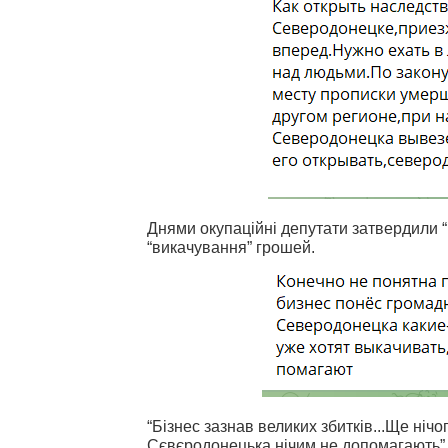
Днями окупаційні депутати затвердили “
“викачування” грошей.
“Бізнес зазнав великих збитків...Ще нічо
Сєвєродонецька нічим не допомагають”, 