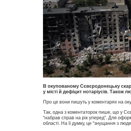
В окупованому Сєвєродонецьку скар
у місті й дефіцит нотаріусів. Також 
Про це вони пишуть у коментарях на ок
Так, одна з коментаторок пише, що у Сє
“набрав справ на рік уперед”. Для оформ
області. На її думку, це “знущання з люде