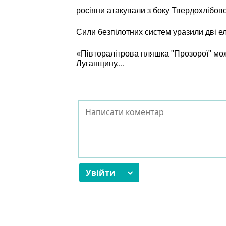
росіяни атакували з боку Твердохлібов
Сили безпілотних систем уразили дві е
«Півторалітрова пляшка "Прозорої" мо
Луганщину,...