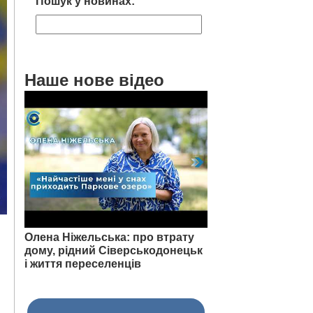
Пошук у новинах:
Наше нове відео
Олена Ніжельська: про втрату
дому, рідний Сіверськодонецьк
і життя переселенців