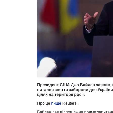
Президент США Джо Байден заявив, щ
питання зняття заборони для Україн
цілях на території росії.
Про це
пише
Reuters.
Байден дав відповідь на пряме запитанн