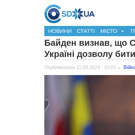
НОВИНИ
СТАТТІ
МІСТО
П
Байден визнав, що
Україні дозволу бит
Опубліковано 11.09.2024 - 10:05
Війн