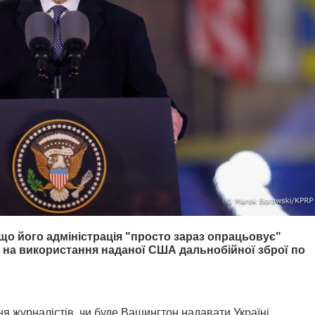
о його адміністрація "просто зараз опрацьовує"
и на використання наданої США дальнобійної зброї по
я журналістів, чи буде Вашингтон надавати Україні