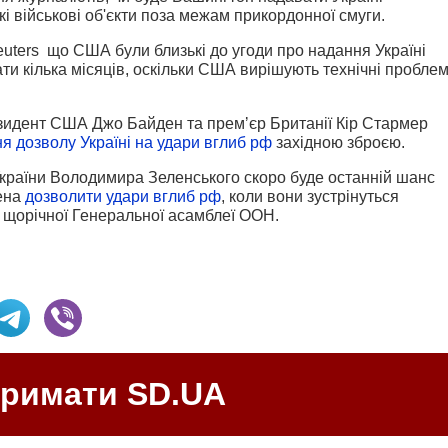
і військові об'єкти поза межам прикордонної смуги.
ters що США були близькі до угоди про надання Україні
ати кілька місяців, оскільки США вирішують технічні пробле
езидент США Джо Байден та премʼєр Британії Кір Стармер
я дозволу Україні на удари вглиб рф
західною зброєю.
України Володимира Зеленського скоро буде останній шанс
ена
дозволити удари вглиб рф
, коли вони зустрінуться
 щорічної Генеральної асамблеї ООН.
тримати SD.UA