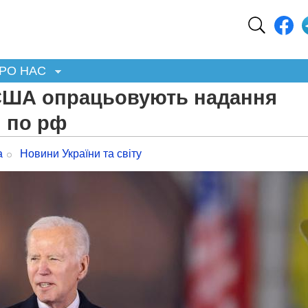
РО НАС
 США опрацьовують надання
и по рф
а
Новини України та світу