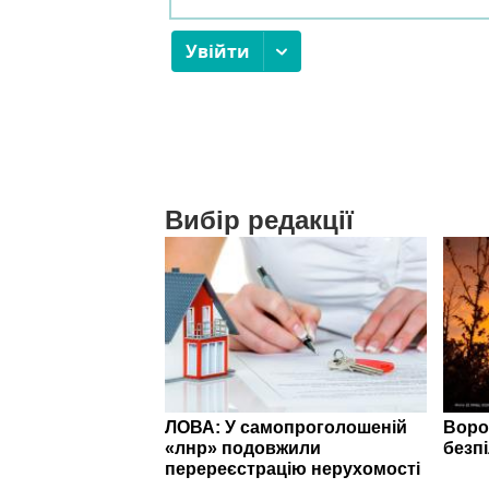
Вибір редакції
ЛОВА: У самопроголошеній
Воро
«лнр» подовжили
безп
перереєстрацію нерухомості