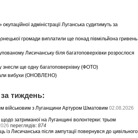
 окупаційної адміністрації Луганська судитимуть за
онецької громади виплатили ще понад півмільйона гривень
окупованому Лисичанську біля багатоповерхівки розрослося
 знесли ще одну багатоповерхівку (ФОТО)
нали вибухи (ОНОВЛЕНО)
за тиждень:
им військовим з Луганщини Артуром Шматовим
02.08.2026
 щодо затриманої на Луганщині волонтерки: трьом
2026
переглядів:
874
ць із Лисичанська після ампутації повернувся до цивільного