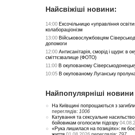
Найсвіжіші новини:
14:00
Ексочільницю «управління освіти»
колабораціонізм
13:00
Військовослужбовцям Сіверськод
допомоги
12:00
Антисанітарія, сморід і щури: в 
сміттєзвалище (ФОТО)
11:00
В окупованому Сіверськодонецьку
10:05
В окупованому Луганську пролу
Найпопулярніші новини 
На Київщині попрощаються з загибл
переглядів:
1006
Катування та сексуальне насильство
бойовикам оголосили підозру
04.08.
«Рука лишилася на позиціях»: як боє
життя
01.08.2026
переглядів:
797