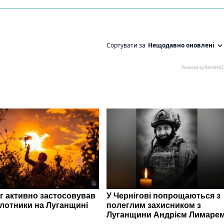
г активно застосовував
У Чернігові попрощаються з
ілотники на Луганщині
полеглим захисником з
Луганщини Андрієм Лимаре