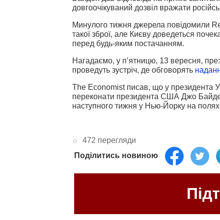
довгоочікуваний дозвіл вражати російськ
Минулого тижня джерела повідомили Reu
такої зброї, але Києву доведеться почек
перед будь-яким постачанням.
Нагадаємо, у пʼятницю, 13 вересня, пр
проведуть зустріч, де обговорять
наданн
The Economist писав, що у президента 
переконати президента США Джо Байд
наступного тижня у Нью-Йорку на полях
472 перегляди
Поділитись новиною
Під