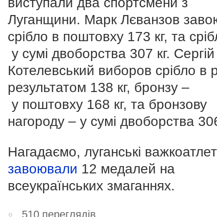
виступали два спортсмени з
Луганщини. Марк Лєванзов заво
срібло в поштовху 173 кг, та сріб
у сумі двоборства 307 кг. Сергій
Котелевський виборов срібло в р
результатом 138 кг, бронзу –
у поштовху 168 кг, та бронзову
нагороду – у сумі двоборства 306
Нагадаємо, луганські важкоатле
завоювали
12 медалей на
всеукраїнських змаганнях.
510 переглядів