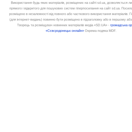
Використання будь-яких матеріалів, розміщених на сайті sd.ua, дозволяється л
прямого і відкритого для пошукових систем гіперпосилання на сайт sd.ua. Посил
розміщено в незалежності від повного або часткового використання матеріалів. 
(для інтернет-видань) повинно бути розміщено в підзаголовку або в першому абз
Творець та розміщувач новинних матеріалів медіа «SD.UA» -
громадська ор
«Сєвєродонецьк онлайн»
Окрема подяка MDF.