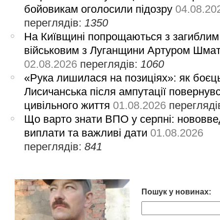
бойовикам оголосили підозру
04.08.20
переглядів:
1350
На Київщині попрощаються з загиблим
військовим з Луганщини Артуром Шма
02.08.2026
переглядів:
1060
«Рука лишилася на позиціях»: як боєць
Лисичанська після ампутації повернув
цивільного життя
01.08.2026
перегляді
Що варто знати ВПО у серпні: нововве
виплати та важливі дати
01.08.2026
переглядів:
841
Пошук у новинах: