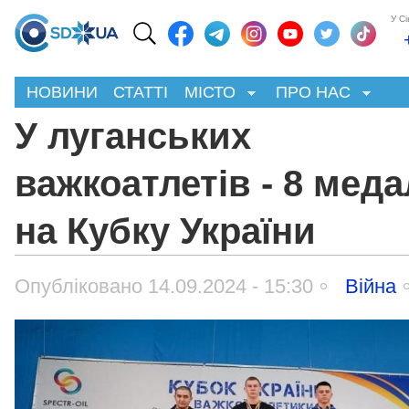
У С
НОВИНИ
СТАТТІ
МІСТО
ПРО НАС
У луганських
важкоатлетів - 8 мед
на Кубку України
Опубліковано 14.09.2024 - 15:30
Війна