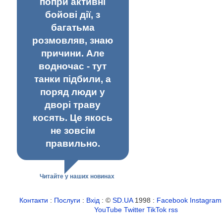
попри активні
бойові дії, з
багатьма
розмовляв, знаю
причини. Але
водночас - тут
танки підбили, а
поряд люди у
дворі траву
косять. Це якось
не зовсім
правильно.
Читайте у наших новинах
Контакти
:
Послуги
:
Вхід
: ©
SD.UA
1998 :
Facebook
Instagram
YouTube
Twitter
TikTok
rss