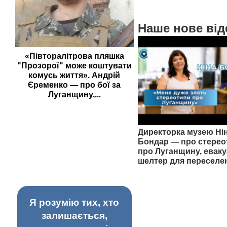
Наше нове від
«Півторалітрова пляшка
"Прозорої" може коштувати
комусь життя». Андрій
Єременко — про бої за
Луганщину,...
Директорка музею Ні
Бондар — про стерео
про Луганщину, еваку
шелтер для переселе
Я розумію тих, хто
залишається,