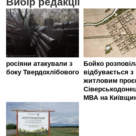
Вибір редакції
росіяни атакували з
Бойко розповіл
боку Твердохлібового
відбувається з
житловим проє
Сіверськодонец
МВА на Київщин