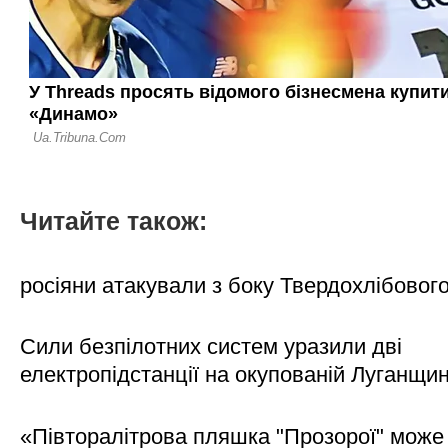
Читайте також:
росіяни атакували з боку Твердохлібовог
Сили безпілотних систем уразили дві
електропідстанції на окупованій Луганщи
«Півторалітрова пляшка "Прозорої" може