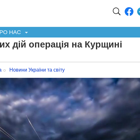
РО НАС
их дій операція на Курщині
а
Новини України та світу