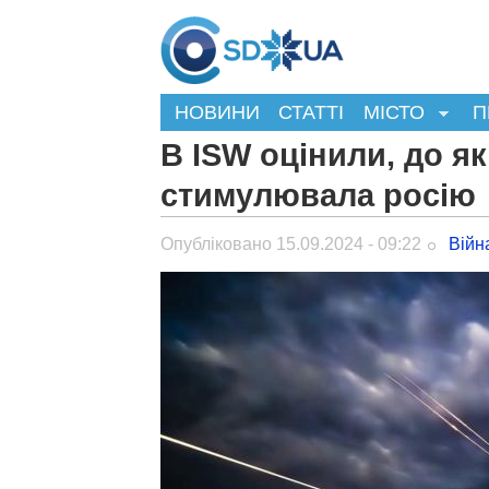
НОВИНИ
СТАТТІ
МІСТО
П
В ISW оцінили, до як
стимулювала росію
Опубліковано 15.09.2024 - 09:22
Війн