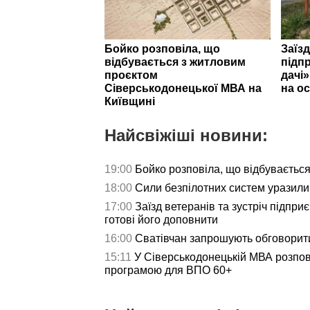
Бойко розповіла, що
Заїзд
відбувається з житловим
підпр
проєктом
дачі
Сіверськодонецької МВА на
на ос
Київщині
Найсвіжіші новини:
19:00
Бойко розповіла, що відбуваєтьс
18:00
Сили безпілотних систем уразили 
17:00
Заїзд ветеранів та зустріч підпри
готові його доповнити
16:00
Сватівчан запрошують обговорит
15:11
У Сіверськодонецькій МВА розпов
програмою для ВПО 60+