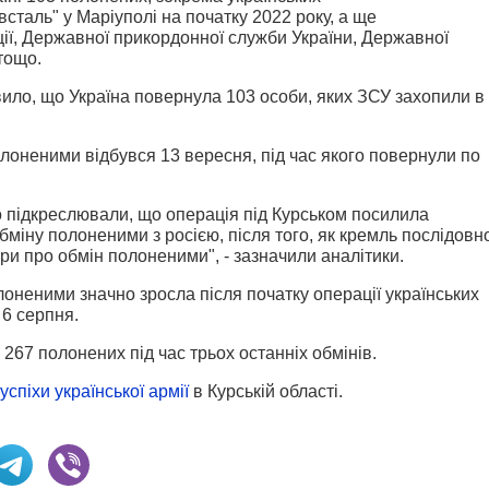
всталь" у Маріуполі на початку 2022 року, а ще
ії, Державної прикордонної служби України, Державної
тощо.
ило, що Україна повернула 103 особи, яких ЗСУ захопили в
олоненими відбувся 13 вересня, під час якого повернули по
о підкреслювали, що операція під Курськом посилила
міну полоненими з росією, після того, як кремль послідовн
ри про обмін полоненими", - зазначили аналітики.
оненими значно зросла після початку операції українських
 6 серпня.
267 полонених під час трьох останніх обмінів.
успіхи української армії
в Курській області.