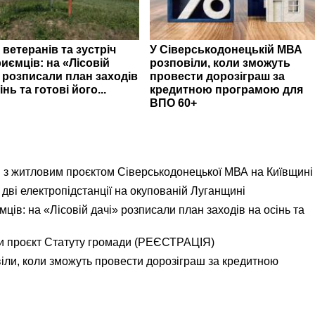
 ветеранів та зустріч
У Сіверськодонецькій МВА
иємців: на «Лісовій
розповіли, коли зможуть
» розписали план заходів
провести дорозіграш за
інь та готові його...
кредитною програмою для
ВПО 60+
я з житловим проєктом Сіверськодонецької МВА на Київщині
дві електропідстанції на окупованій Луганщині
ємців: на «Лісовій дачі» розписали план заходів на осінь та
и проєкт Статуту громади (РЕЄСТРАЦІЯ)
іли, коли зможуть провести дорозіграш за кредитною