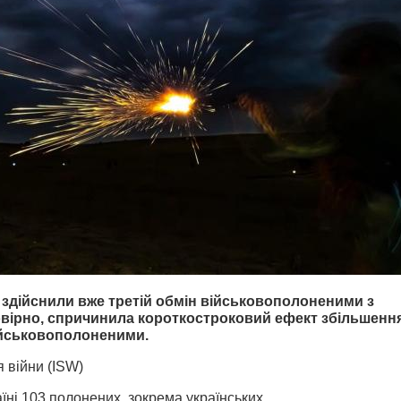
ія здійснили вже третій обмін військовополоненими з
мовірно, спричинила короткостроковий ефект збільшенн
військовополоненими.
я війни (ISW)
їні 103 полонених, зокрема українських