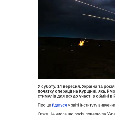
У суботу, 14 вересня, Україна та рос
початку операції на Курщині, яка, й
стимулів для рф до участі в обміні 
Про це
йдеться
у звіті Інституту вивченн
Отже, 14 числа що росія повернула Укра