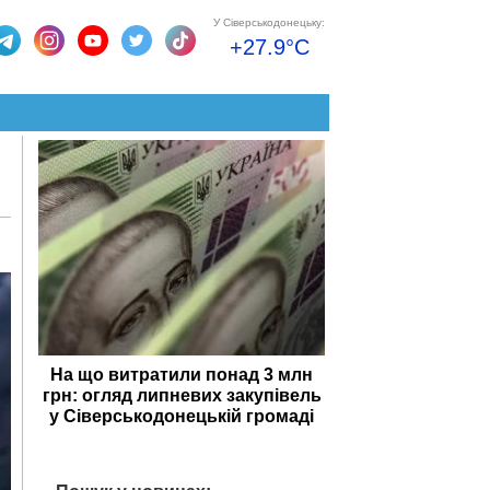
У Сіверськодонецьку:
+27.9°C
На що витратили понад 3 млн
грн: огляд липневих закупівель
у Сіверськодонецькій громаді