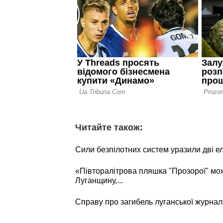
Читайте також:
Сили безпілотних систем уразили дві е
«Півторалітрова пляшка "Прозорої" мо
Луганщину,...
Справу про загибель луганської журнал