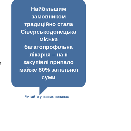
Найбільшим
замовником
традиційно стала
Сіверськодонецька
міська
багатопрофільна
лікарня – на її
закупівлі припало
о
майже 80% загальної
суми
Читайте у наших новинах