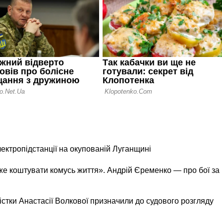
лектропідстанції на окупованій Луганщині
же коштувати комусь життя». Андрій Єременко — про бої за
істки Анастасії Волкової призначили до судового розгляду