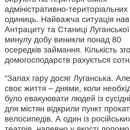
адміністративно-територіальних
одиниць. Найважча ситуація нав
Антрациту та Станиці Луганської
минулу добу виникли понад 80
осередків займання. Кількість зг
домогосподарств рахується сотн
“Запах гару досяг Луганська. Ал
своє життя – днями, коли необхі
було евакуювати людей із сусідні
для містян відкрили пункт прокат
велосипедів. А один із російськи
театрів, напевно у якості допомо