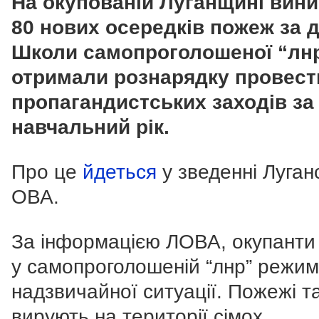
На окупованій Луганщині вин
80 нових осередків пожеж за д
Школи самопроголошеної “лн
отримали рознарядку провест
пропагандистських заходів за
навчальний рік.
Про це
йдеться
у зведенні Луган
ОВА.
За інформацією ЛОВА, окупанти
у самопроголошеній “лнр” режим
надзвичайної ситуації. Пожежі т
вирують на території сімох