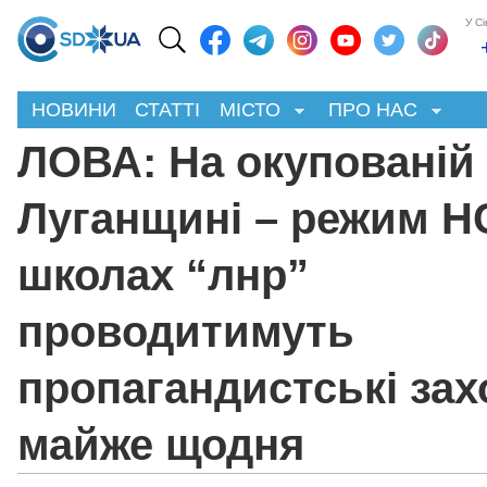
У С
НОВИНИ
СТАТТІ
МІСТО
ПРО НАС
ЛОВА: На окупованій
Луганщині – режим НС
школах “лнр”
проводитимуть
пропагандистські зах
майже щодня