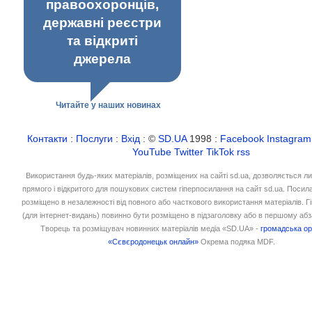
правоохоронців,
державні реєстри
та відкриті
джерела
Читайте у наших новинах
Контакти
:
Послуги
:
Вхід
: ©
SD.UA
1998 :
Facebook
Instagram
YouTube
Twitter
TikTok
rss
Використання будь-яких матеріалів, розміщених на сайті sd.ua, дозволяється л
прямого і відкритого для пошукових систем гіперпосилання на сайт sd.ua. Посил
розміщено в незалежності від повного або часткового використання матеріалів. 
(для інтернет-видань) повинно бути розміщено в підзаголовку або в першому абз
Творець та розміщувач новинних матеріалів медіа «SD.UA» -
громадська ор
«Сєвєродонецьк онлайн»
Окрема подяка MDF.