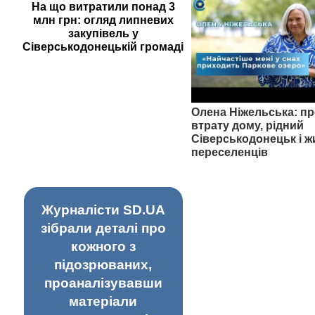
На що витратили понад 3
млн грн: огляд липневих
закупівель у
Сіверськодонецькій громаді
Олена Ніжельська: пр
втрату дому, рідний
Сіверськодонецьк і ж
переселенців
Журналісти SD.UA
зібрали деталі про
кожного з
підозрюваних,
проаналізувавши
матеріали