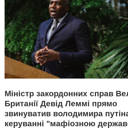
Міністр закордонних справ Ве
Британії Девід Леммі прямо
звинуватив володимира путін
керуванні "мафіозною держав