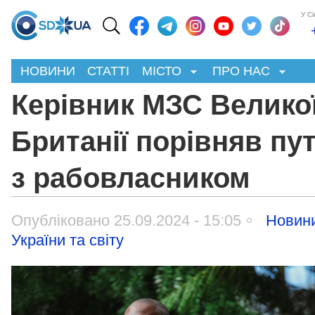
У С
НОВИНИ
СТАТТІ
МІСТО
ПРО НАС
Керівник МЗС Велико
Британії порівняв пут
з рабовласником
Опубліковано 25.09.2024 - 15:05
Новин
України та світу