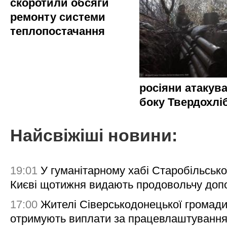
скоротили обсяги
ремонту системи
теплопостачання
росіяни атакува
боку Твердохлі
Найсвіжіші новини:
19:01
У гуманітарному хабі Старобільсько
Києві щотижня видають продовольчу доп
17:00
Жителі Сіверськодонецької громад
отримують виплати за працевлаштування