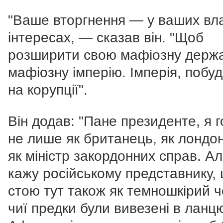
"Ваше вторгнення — у ваших вл
інтересах, — сказав він. "Щоб
розширити свою мафіозну держа
мафіозну імперію. Імперія, побу
на корупції".
Він додав: "Пане президенте, я 
не лише як британець, як лондон
як міністр закордонних справ.
Ал
кажу російському представнику,
стою тут також як темношкірий ч
чиї предки були вивезені в ланцю