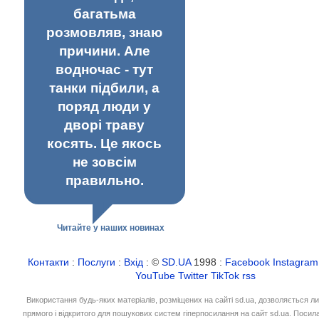
багатьма
розмовляв, знаю
причини. Але
водночас - тут
танки підбили, а
поряд люди у
дворі траву
косять. Це якось
не зовсім
правильно.
Читайте у наших новинах
Контакти
:
Послуги
:
Вхід
: ©
SD.UA
1998 :
Facebook
Instagram
YouTube
Twitter
TikTok
rss
Використання будь-яких матеріалів, розміщених на сайті sd.ua, дозволяється л
прямого і відкритого для пошукових систем гіперпосилання на сайт sd.ua. Посил