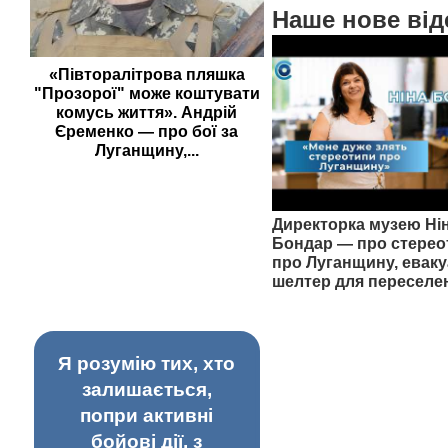
Наше нове від
«Півторалітрова пляшка
"Прозорої" може коштувати
комусь життя». Андрій
Єременко — про бої за
Луганщину,...
Директорка музею Ні
Бондар — про стерео
про Луганщину, еваку
шелтер для переселе
Я розумію тих, хто
залишається,
попри активні
бойові дії, з