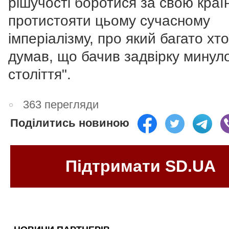
рішучості боротися за свою краї
протистояти цьому сучасному
імперіалізму, про який багато хто
думав, що бачив задвірку минул
століття".
363 перегляди
Поділитись новиною
Підтримати SD.UA