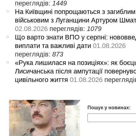
переглядів:
1449
На Київщині попрощаються з загиблим
військовим з Луганщини Артуром Шма
02.08.2026
переглядів:
1079
Що варто знати ВПО у серпні: нововве
виплати та важливі дати
01.08.2026
переглядів:
873
«Рука лишилася на позиціях»: як боєць
Лисичанська після ампутації повернув
цивільного життя
01.08.2026
перегляді
Пошук у новинах: