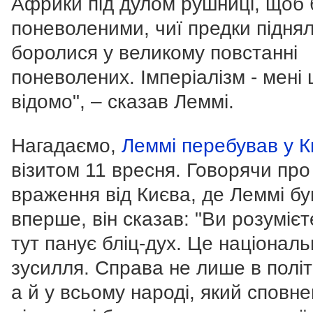
Африки під дулом рушниці, щоб 
поневоленими, чиї предки піднял
боролися у великому повстанні
поневолених.
Імперіалізм - мені 
відомо", – сказав Леммі.
Нагадаємо,
Леммі перебував у К
візитом 11 вресня. Говорячи про
враження від Києва, де Леммі бу
вперше, він сказав: "Ви розумієт
тут панує бліц-дух. Це національ
зусилля. Справа не лише в політ
а й у всьому народі, який сповн