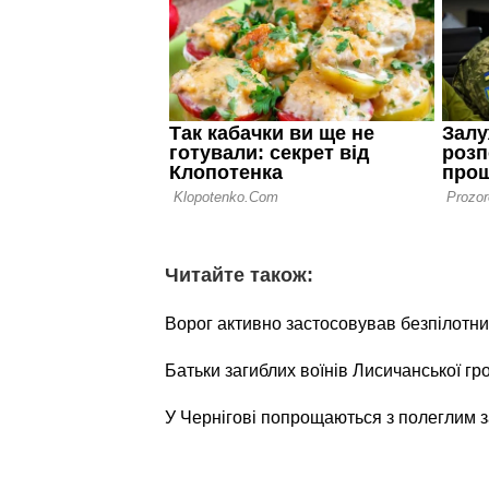
Читайте також:
Ворог активно застосовував безпілотни
Батьки загиблих воїнів Лисичанської г
У Чернігові попрощаються з полеглим