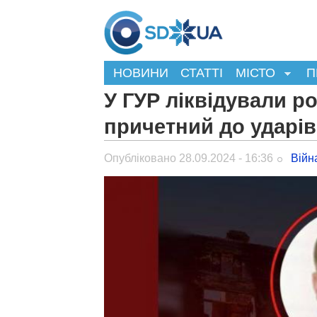
НОВИНИ
СТАТТІ
МІСТО
П
У ГУР ліквідували р
причетний до ударів
Опубліковано 28.09.2024 - 16:36
Війн