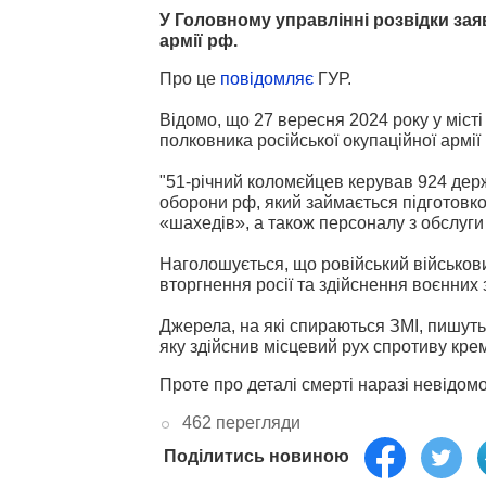
У Головному управлінні розвідки за
армії рф.
Про це
повідомляє
ГУР.
Відомо, що 27 вересня 2024 року у міс
полковника російської окупаційної армії
"51-річний коломєйцев керував 924 держ
оборони рф, який займається підготовко
«шахедів», а також персоналу з обслуги
Наголошується, що ровійський військо
вторгнення росії та здійснення воєнних 
Джерела, на які спираються ЗМІ, пишуть
яку здійснив місцевий рух спротиву крем
Проте про деталі смерті наразі невідомо
462 перегляди
Поділитись новиною