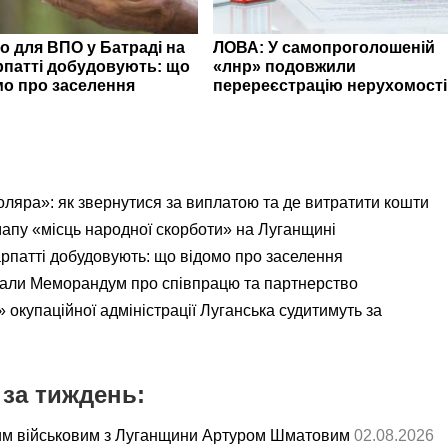
о для ВПО у Батраді на
ЛОВА: У самопроголошеній
рпатті добудовують: що
«лнр» подовжили
мо про заселення
перереєстрацію нерухомості
яра»: як звернутися за виплатою та де витратити кошти
мапу «місць народної скорботи» на Луганщині
рпатті добудовують: що відомо про заселення
али Меморандум про співпрацю та партнерство
 окупаційної адміністрації Луганська судитимуть за
за тиждень:
им військовим з Луганщини Артуром Шматовим
02.08.2026