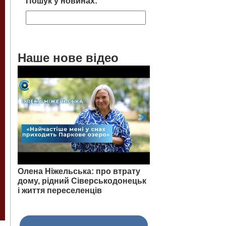
Пошук у новинах:
Наше нове відео
Олена Ніжельська: про втрату
дому, рідний Сіверськодонецьк
і життя переселенців