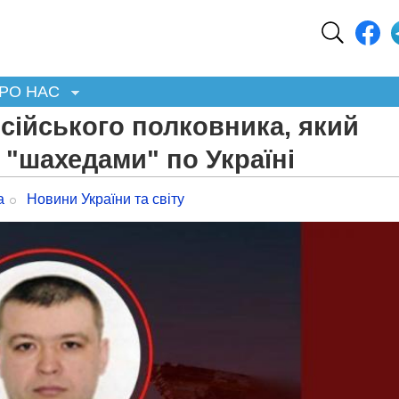
РО НАС
осійського полковника, який
 "шахедами" по Україні
а
Новини України та світу