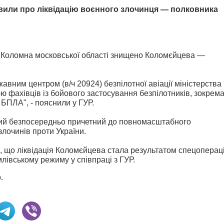
явили про ліквідацію воєнного злочинця ― полковника
ті Коломна московської області знищено Коломєйцева ―
авним центром (в/ч 20924) безпілотної авіації міністерства
ю фахівців із бойового застосування безпілотників, зокрем
 БПЛА", - пояснили у ГУР.
вий безпосередньо причетний до повномасштабного
злочинів проти України.
, що л
іквідація Коломєйцева стала результатом спецопераці
лівському режиму у співпраці з ГУР.
.