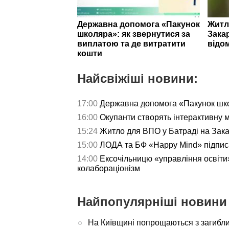
Державна допомога «Пакунок
Житл
школяра»: як звернутися за
Зака
виплатою та де витратити
відо
кошти
Найсвіжіші новини:
17:00
Державна допомога «Пакунок школ
16:00
Окупанти створять інтерактивну 
15:24
Житло для ВПО у Батраді на Зака
15:00
ЛОДА та БФ «Happy Mind» підпис
14:00
Ексочільницю «управління освіти»
колабораціонізм
Найпопулярніші новини 
На Київщині попрощаються з загибл