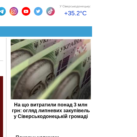
У Сіверськодонецьку:
+35.2°C
На що витратили понад 3 млн
грн: огляд липневих закупівель
у Сіверськодонецькій громаді