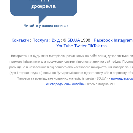
джерела
Читайте у наших новинах
Контакти
:
Послуги
:
Вхід
: ©
SD.UA
1998 :
Facebook
Instagram
YouTube
Twitter
TikTok
rss
Використання будь-яких матеріалів, розміщених на сайті sd.ua, дозволяється л
прямого і відкритого для пошукових систем гіперпосилання на сайт sd.ua. Посил
розміщено в незалежності від повного або часткового використання матеріалів. 
(для інтернет-видань) повинно бути розміщено в підзаголовку або в першому абз
Творець та розміщувач новинних матеріалів медіа «SD.UA» -
громадська ор
«Сєвєродонецьк онлайн»
Окрема подяка MDF.