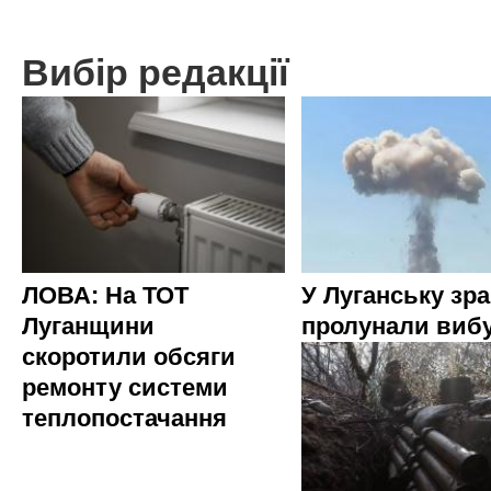
Вибір редакції
ЛОВА: На ТОТ
У Луганську зр
Луганщини
пролунали виб
скоротили обсяги
ремонту системи
теплопостачання