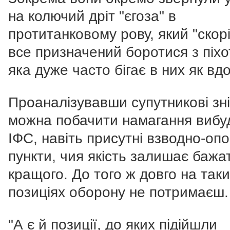
на колючий дріт "єгоза" в
протитанковому рову, який "скор
все призначений боротися з піхо
яка дуже часто бігає в них як вд
Проаналізувавши супутникові зні
можна побачити намагання вибу
ІФС, навіть присутні взводно-опо
пункти, чия якість залишає бажа
кращого. До того ж довго на так
позиціях оборону не потримаєш.
"А є й позиції, до яких підійшли