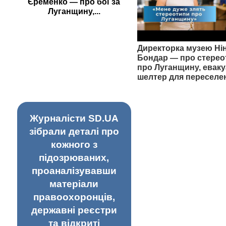
Єременко — про бої за
Луганщину,...
Директорка музею Ні
Бондар — про стерео
про Луганщину, еваку
шелтер для переселе
Журналісти SD.UA
зібрали деталі про
кожного з
підозрюваних,
проаналізувавши
матеріали
правоохоронців,
державні реєстри
та відкриті