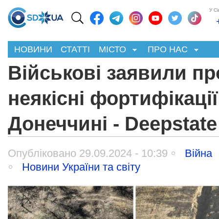
У С
НОВИНИ
СТАТТІ
МІСТО
ПРО НАС
Військові заявили пр
неякісні фортифікації
Донеччині - Deepstate
Опубліковано 29.09.2024 - 10:39
Війна
Новини України та світу