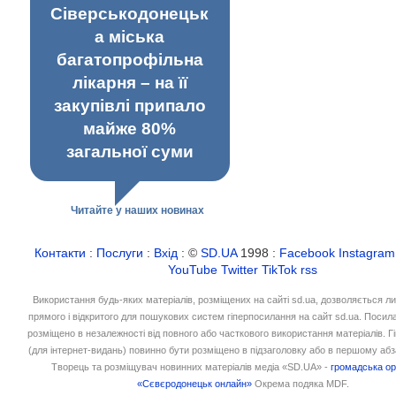
Сіверськодонецьк
а міська
багатопрофільна
лікарня – на її
закупівлі припало
майже 80%
загальної суми
Читайте у наших новинах
Контакти
:
Послуги
:
Вхід
: ©
SD.UA
1998 :
Facebook
Instagram
YouTube
Twitter
TikTok
rss
Використання будь-яких матеріалів, розміщених на сайті sd.ua, дозволяється л
прямого і відкритого для пошукових систем гіперпосилання на сайт sd.ua. Посил
розміщено в незалежності від повного або часткового використання матеріалів. 
(для інтернет-видань) повинно бути розміщено в підзаголовку або в першому абз
Творець та розміщувач новинних матеріалів медіа «SD.UA» -
громадська ор
«Сєвєродонецьк онлайн»
Окрема подяка MDF.