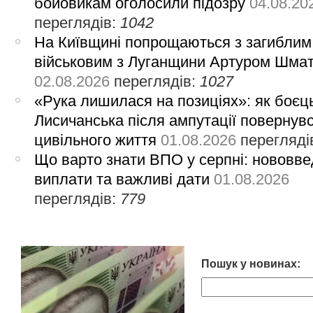
бойовикам оголосили підозру
04.08.20
переглядів:
1042
На Київщині попрощаються з загиблим
військовим з Луганщини Артуром Шма
02.08.2026
переглядів:
1027
«Рука лишилася на позиціях»: як боєць
Лисичанська після ампутації повернув
цивільного життя
01.08.2026
перегляді
Що варто знати ВПО у серпні: нововве
виплати та важливі дати
01.08.2026
переглядів:
779
Пошук у новинах: