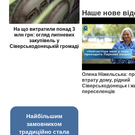
Наше нове від
На що витратили понад 3
млн грн: огляд липневих
закупівель у
Сіверськодонецькій громаді
Олена Ніжельська: пр
втрату дому, рідний
Сіверськодонецьк і ж
переселенців
Найбільшим
замовником
традиційно стала