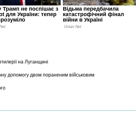
ртилерії на Луганщині
чну допомогу двом пораненим військовим
ого