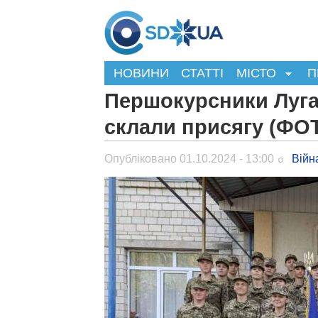
НОВИНИ
СТАТТІ
МІСТО
П
Першокурсники Луга
склали присягу (ФО
Опубліковано 01.10.2024 - 13:00
Війн