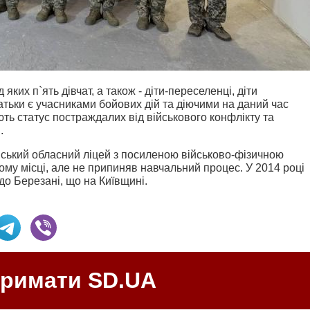
яких п`ять дівчат, а також - діти-переселенці, діти
 батьки є учасниками бойових дій та діючими на даний час
ють статус постраждалих від військового конфлікту та
.
анський обласний ліцей з посиленою військово-фізичною
му місці, але не припиняв навчальний процес. У 2014 році
 до Березані, що на Київщині.
тримати SD.UA