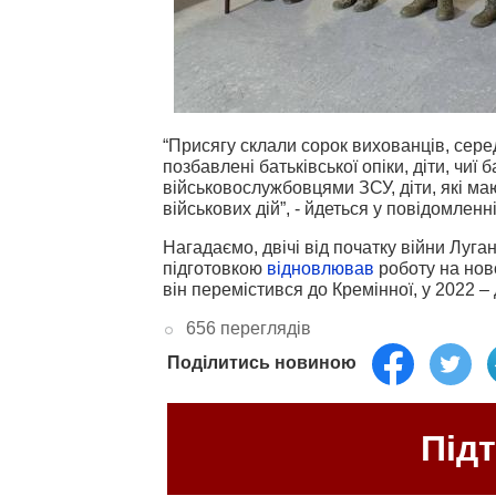
“Присягу склали сорок вихованців, серед 
позбавлені батьківської опіки, діти, чиї
військовослужбовцями ЗСУ, діти, які ма
військових дій”, - йдеться у повідомленні
Нагадаємо, двічі від початку війни Луг
підготовкою
відновлював
роботу на ново
він перемістився до Кремінної, у 2022 –
656 переглядів
Поділитись новиною
Під