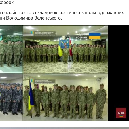
cebook.
вся онлайн та став складовою частиною загальнодержавних
аїни Володимира Зеленського.