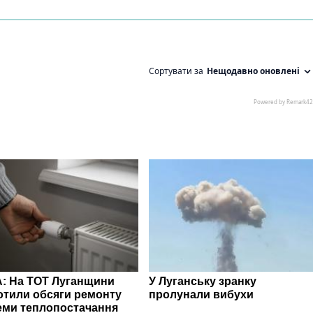
: На ТОТ Луганщини
У Луганську зранку
отили обсяги ремонту
пролунали вибухи
еми теплопостачання