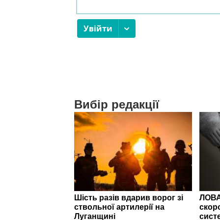
Вибір редакції
Шість разів вдарив ворог зі
ЛОВА
ствольної артилерії на
скор
Луганщині
сист