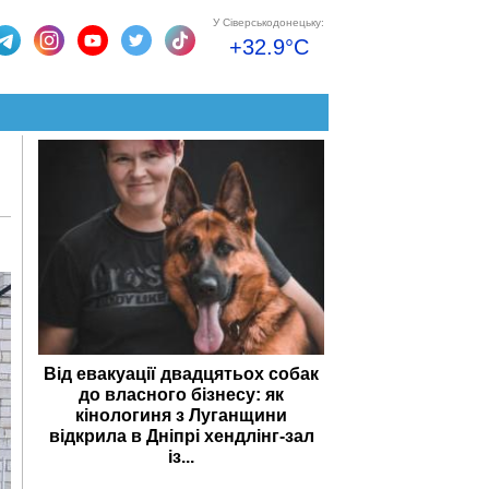
У Сіверськодонецьку:
+32.9°C
Від евакуації двадцятьох собак
до власного бізнесу: як
кінологиня з Луганщини
відкрила в Дніпрі хендлінг-зал
із...