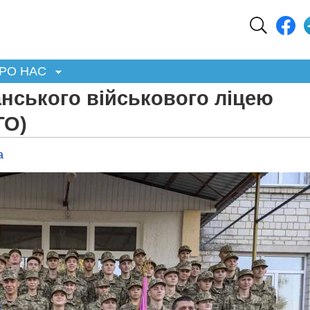
РО НАС
нського військового ліцею
ТО)
а