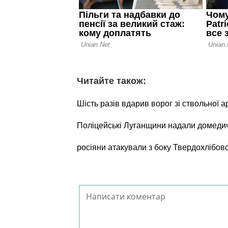
Читайте також:
Шість разів вдарив ворог зі ствольної а
Поліцейські Луганщини надали домеди
росіяни атакували з боку Твердохлібов