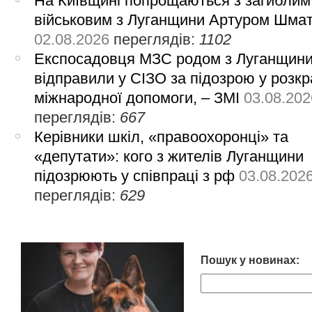
На Київщині попрощаються з загиблим
військовим з Луганщини Артуром Шма
02.08.2026
переглядів:
1102
Експосадовця МЗС родом з Луганщин
відправили у СІЗО за підозрою у розкр
міжнародної допомоги, – ЗМІ
03.08.202
переглядів:
667
Керівники шкіл, «правоохоронці» та
«депутати»: кого з жителів Луганщини
підозрюють у співпраці з рф
03.08.202
переглядів:
629
Пошук у новинах: