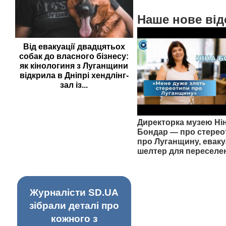
Наше нове від
Від евакуації двадцятьох
собак до власного бізнесу:
як кінологиня з Луганщини
відкрила в Дніпрі хендлінг-
зал із...
Директорка музею Ні
Бондар — про стерео
про Луганщину, еваку
шелтер для переселе
Журналісти SD.UA
зібрали деталі про
кожного з