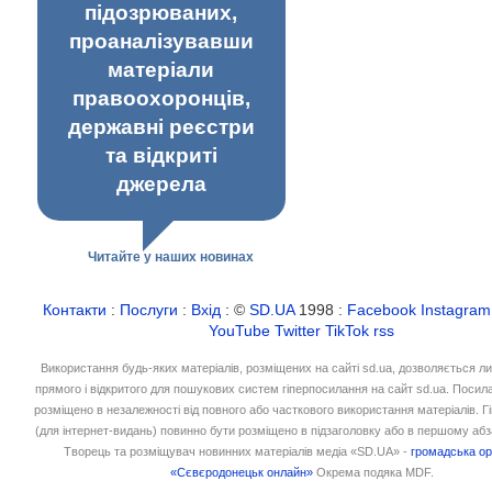
підозрюваних,
проаналізувавши
матеріали
правоохоронців,
державні реєстри
та відкриті
джерела
Читайте у наших новинах
Контакти
:
Послуги
:
Вхід
: ©
SD.UA
1998 :
Facebook
Instagram
YouTube
Twitter
TikTok
rss
Використання будь-яких матеріалів, розміщених на сайті sd.ua, дозволяється л
прямого і відкритого для пошукових систем гіперпосилання на сайт sd.ua. Посил
розміщено в незалежності від повного або часткового використання матеріалів. 
(для інтернет-видань) повинно бути розміщено в підзаголовку або в першому абз
Творець та розміщувач новинних матеріалів медіа «SD.UA» -
громадська ор
«Сєвєродонецьк онлайн»
Окрема подяка MDF.