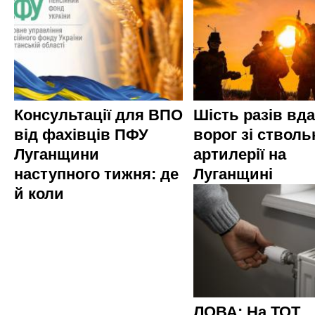
Консультації для ВПО
Шість разів вд
від фахівців ПФУ
ворог зі стволь
Луганщини
артилерії на
наступного тижня: де
Луганщині
й коли
ЛОВА: На ТОТ