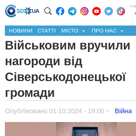
У С
НОВИНИ
СТАТТІ
МІСТО
ПРО НАС
Військовим вручили
нагороди від
Сіверськодонецької
громади
Опубліковано 01.10.2024 - 19:00
Війна