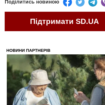
Поділитись новиною
Підтримати SD.UA