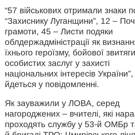
“57 військових отримали знаки 
“Захиснику Луганщини”, 12 – Поч
грамоти, 45 – Листи подяки
облдержадміністрації як визнанн
їхнього героїзму, бойової звитяги
особистих заслуг у захисті
національних інтересів України”, 
йдеться у повідомленні.
Як зауважили у ЛОВА, серед
нагороджених – вчителі, які нара
проходять службу у 53-й ОМБр т
й бригаді ТРО: Чмирівського ліц