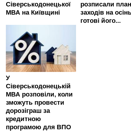
Сіверськодонецької
розписали пла
МВА на Київщині
заходів на осінь
готові його...
У
Сіверськодонецькій
МВА розповіли, коли
зможуть провести
дорозіграш за
кредитною
програмою для ВПО