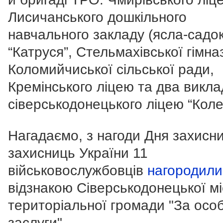
Лисичанського дошкільного
навчального закладу (ясла-садо
“Катруся”, Стельмахівської гімназ
Коломийчиської сільської ради,
Кремінського ліцею та два викла
сіверськодонецького ліцею “Колег
Нагадаємо, з нагоди Дня захисник
захисниць України 11
військовослужбовців
нагородили
відзнакою Сіверськодонецької мі
територіальної громади "За осо
заслуги".