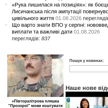
«Рука лишилася на позиціях»: як боєць
Лисичанська після ампутації повернув
цивільного життя
01.08.2026
перегляді
Що варто знати ВПО у серпні: нововве
виплати та важливі дати
01.08.2026
переглядів:
837
Пошук у новинах:
Наше нове від
«Півторалітрова пляшка
"Прозорої" може коштувати