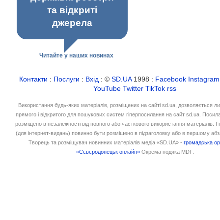
та відкриті
джерела
Читайте у наших новинах
Контакти
:
Послуги
:
Вхід
: ©
SD.UA
1998 :
Facebook
Instagram
YouTube
Twitter
TikTok
rss
Використання будь-яких матеріалів, розміщених на сайті sd.ua, дозволяється л
прямого і відкритого для пошукових систем гіперпосилання на сайт sd.ua. Посил
розміщено в незалежності від повного або часткового використання матеріалів. 
(для інтернет-видань) повинно бути розміщено в підзаголовку або в першому абз
Творець та розміщувач новинних матеріалів медіа «SD.UA» -
громадська ор
«Сєвєродонецьк онлайн»
Окрема подяка MDF.