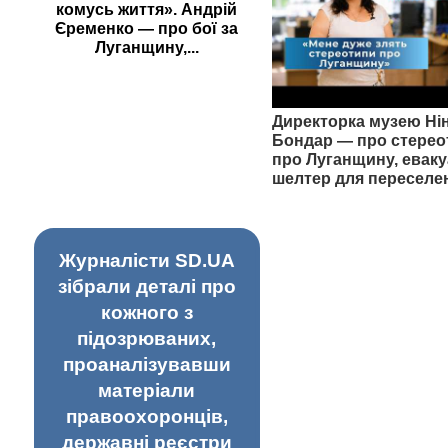
комусь життя». Андрій
Єременко — про бої за
Луганщину,...
Директорка музею Ні
Бондар — про стерео
про Луганщину, еваку
шелтер для переселе
Журналісти SD.UA
зібрали деталі про
кожного з
підозрюваних,
проаналізувавши
матеріали
правоохоронців,
державні реєстри