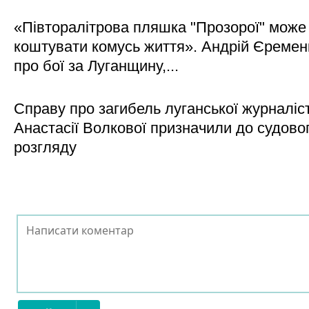
«Півторалітрова пляшка "Прозорої" може
коштувати комусь життя». Андрій Єреме
про бої за Луганщину,...
Справу про загибель луганської журналіс
Анастасії Волкової призначили до судово
розгляду