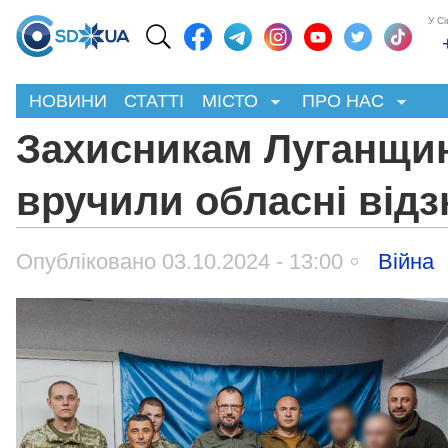
У С
НОВИНИ
СТАТТІ
МІСТО
ПРО НАС
Захисникам Луганщи
вручили обласні відз
Опубліковано 03.10.2024 - 13:00
Війна