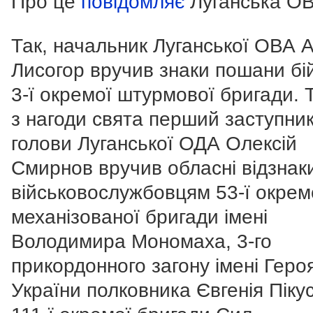
Про це
повідомляє
Луганська ОВ
Так, начальник Луганської ОВА 
Лисогор вручив знаки пошани бі
3-ї окремої штурмової бригади. 
з нагоди свята перший заступни
голови Луганської ОДА Олексій
Смирнов вручив обласні відзнак
військовослужбовцям 53-ї окрем
механізованої бригади імені
Володимира Мономаха, 3-го
прикордонного загону імені Геро
України полковника Євгенія Піку