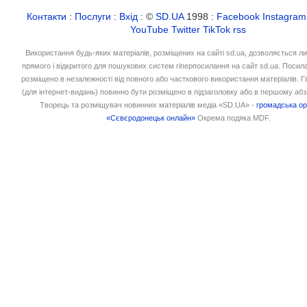
Контакти
:
Послуги
:
Вхід
: ©
SD.UA
1998 :
Facebook
Instagram
YouTube
Twitter
TikTok
rss
Використання будь-яких матеріалів, розміщених на сайті sd.ua, дозволяється л
прямого і відкритого для пошукових систем гіперпосилання на сайт sd.ua. Посил
розміщено в незалежності від повного або часткового використання матеріалів. 
(для інтернет-видань) повинно бути розміщено в підзаголовку або в першому абз
Творець та розміщувач новинних матеріалів медіа «SD.UA» -
громадська ор
«Сєвєродонецьк онлайн»
Окрема подяка MDF.