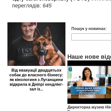
переглядів:
645
Пошук у новинах:
Наше нове від
Від евакуації двадцятьох
собак до власного бізнесу:
як кінологиня з Луганщини
відкрила в Дніпрі хендлінг-
зал із...
Директорка музею Ні