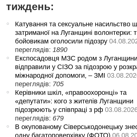
тиждень:
Катування та сексуальне насильство 
затриманої на Луганщині волонтерки: 
бойовикам оголосили підозру
04.08.20
переглядів:
1890
Експосадовця МЗС родом з Луганщин
відправили у СІЗО за підозрою у розкр
міжнародної допомоги, – ЗМІ
03.08.202
переглядів:
705
Керівники шкіл, «правоохоронці» та
«депутати»: кого з жителів Луганщини
підозрюють у співпраці з рф
03.08.202
переглядів:
679
В окупованому Сіверськодонецьку зне
одну багатоповерхівку (ФОТО)
06.08.2