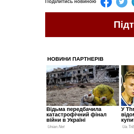
Поділитись новиною
Під