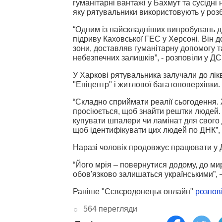
гуманітарні вантажі у Бахмут та сусідні
яку рятувальники використовують у розб
“Одним із найскладніших випробувань дл
підриву Каховської ГЕС у Херсоні. Він
зони, доставляв гуманітарну допомогу та
небезпечних залишків”, - розповіли у Д
У Харкові рятувальника залучали до лікв
"Епіцентр" і житлової багатоповерхівки.
“Складно сприймати реалії сьогодення. 
просіюється, щоб знайти рештки людей.
купувати шпалери чи ламінат для свого д
щоб ідентифікувати цих людей по ДНК”, 
Наразі чоловік продовжує працювати у
“Його мрія – повернутися додому, до ми
обов'язково залишаться українськими”, 
Раніше "Сєвєродонецьк онлайн"
розпов
564 перегляди