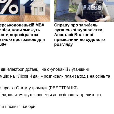
верськодонецькій МВА
Справу про загибель
овіли, коли зможуть
луганської журналістки
ести дорозіграш за
Анастасії Волкової
итною програмою для
призначили до судового
60+
розгляду
дві електропідстанції на окупованій Луганщині
ємців: на «Лісовій дачі» розписали план заходів на осінь та
и проєкт Статуту громади (РЕЄСТРАЦІЯ)
іли, коли зможуть провести дорозіграш за кредитною
и гігієнічні набори