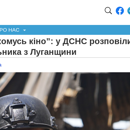
РО НАС
омусь кіно”: у ДСНС розповіл
ьника з Луганщини
а