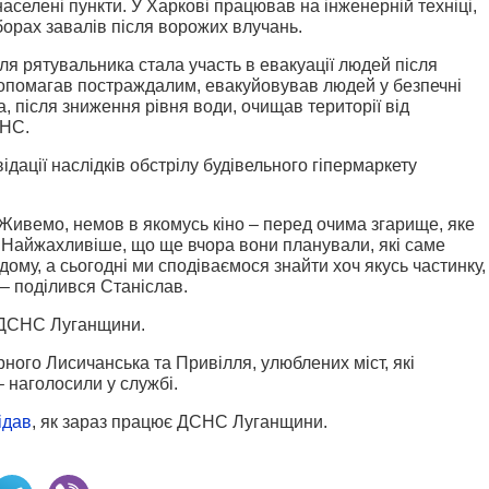
 населені пункти. У Харкові працював на інженерній техніці,
орах завалів після ворожих влучань.
я рятувальника стала участь в евакуації людей після
 допомагав постраждалим, евакуйовував людей у безпечні
, після зниження рівня води, очищав території від
СНС.
ідації наслідків обстрілу будівельного гіпермаркету
Живемо, немов в якомусь кіно – перед очима згарище, яке
 Найжахливіше, що ще вчора вони планували, які саме
ому, а сьогодні ми сподіваємося знайти хоч якусь частинку,
– поділився Станіслав.
 ДСНС Луганщини.
рного Лисичанська та Привілля, улюблених міст, які
– наголосили у службі.
ідав
, як зараз працює ДСНС Луганщини.