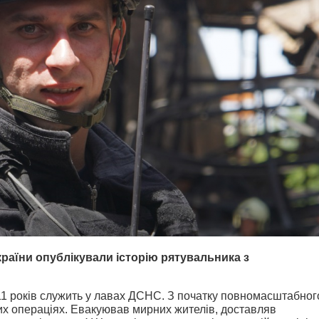
країни опублікували історію рятувальника з
11 років служить у лавах ДСНС. З початку повномасштабног
их операціях. Евакуював мирних жителів, доставляв