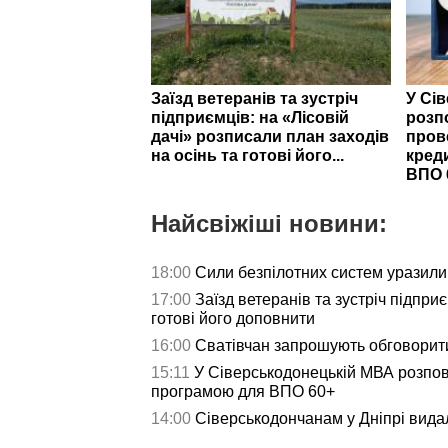
Заїзд ветеранів та зустріч
У Сі
підприємців: на «Лісовій
розп
дачі» розписали план заходів
пров
на осінь та готові його...
кред
ВПО 
Найсвіжіші новини:
18:00
Сили безпілотних систем уразили 
17:00
Заїзд ветеранів та зустріч підпри
готові його доповнити
16:00
Сватівчан запрошують обговорит
15:11
У Сіверськодонецькій МВА розпов
програмою для ВПО 60+
14:00
Сіверськодончанам у Дніпрі видал