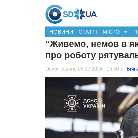
НОВИНИ
СТАТТІ
МІСТО
П
“Живемо, немов в як
про роботу рятувал
Опубліковано 05.10.2024 - 16:30
Війн