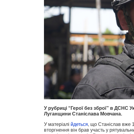
У рубриці “Герої без зброї” в ДСНС У
Луганщини Станіслава Мовчана.
У матеріалі
йдеться
, що Станіслав вже 
вторгнення він брав участь у рятувальн