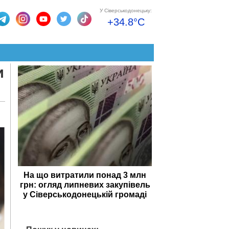
У Сіверськодонецьку:
+34.8°C
и
На що витратили понад 3 млн
грн: огляд липневих закупівель
у Сіверськодонецькій громаді