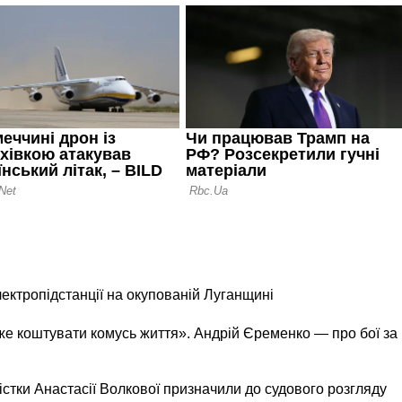
лектропідстанції на окупованій Луганщині
же коштувати комусь життя». Андрій Єременко — про бої за
істки Анастасії Волкової призначили до судового розгляду