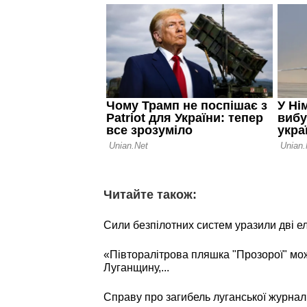
Читайте також:
Сили безпілотних систем уразили дві е
«Півторалітрова пляшка "Прозорої" мо
Луганщину,...
Справу про загибель луганської журнал