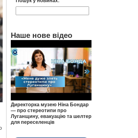
Пошук у новинах:
Наше нове відео
Директорка музею Ніна Бондар
— про стереотипи про
Луганщину, евакуацію та шелтер
для переселенців
о