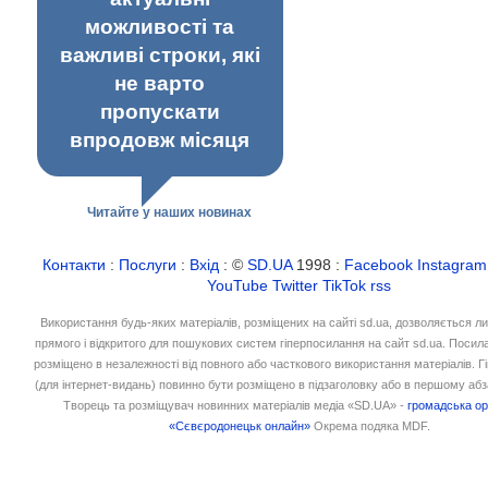
можливості та
важливі строки, які
не варто
пропускати
впродовж місяця
Читайте у наших новинах
Контакти
:
Послуги
:
Вхід
: ©
SD.UA
1998 :
Facebook
Instagram
YouTube
Twitter
TikTok
rss
Використання будь-яких матеріалів, розміщених на сайті sd.ua, дозволяється л
прямого і відкритого для пошукових систем гіперпосилання на сайт sd.ua. Посил
розміщено в незалежності від повного або часткового використання матеріалів. 
(для інтернет-видань) повинно бути розміщено в підзаголовку або в першому абз
Творець та розміщувач новинних матеріалів медіа «SD.UA» -
громадська ор
«Сєвєродонецьк онлайн»
Окрема подяка MDF.