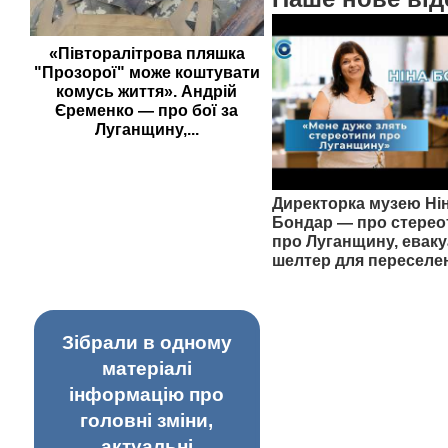
«Півторалітрова пляшка
"Прозорої" може коштувати
комусь життя». Андрій
Єременко — про бої за
Луганщину,...
Директорка музею Ні
Бондар — про стерео
про Луганщину, еваку
шелтер для переселе
Зібрали в одному
матеріалі
інформацію про
головні зміни,
актуальні