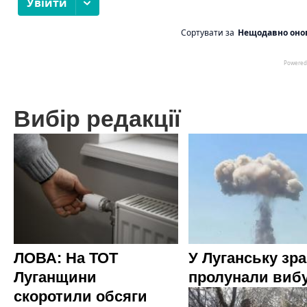
Вибір редакції
ЛОВА: На ТОТ
У Луганську зр
Луганщини
пролунали виб
скоротили обсяги