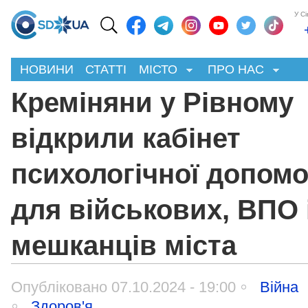
У С
НОВИНИ
СТАТТІ
МІСТО
ПРО НАС
Креміняни у Рівному
відкрили кабінет
психологічної допомо
для військових, ВПО 
мешканців міста
Опубліковано 07.10.2024 - 19:00
Війна
Здоров'я