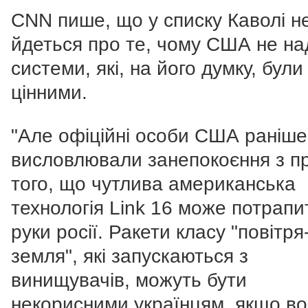
CNN пише, що у списку Каволі н
йдеться про те, чому США не н
системи, які, на його думку, були
цінними.
"Але офіційні особи США раніше
висловлювали занепокоєння з п
того, що чутлива американська
технологія Link 16 може потрапи
руки росії. Ракети класу "повітря
земля", які запускаються з
винищувачів, можуть бути
некорисними українцям, якщо во