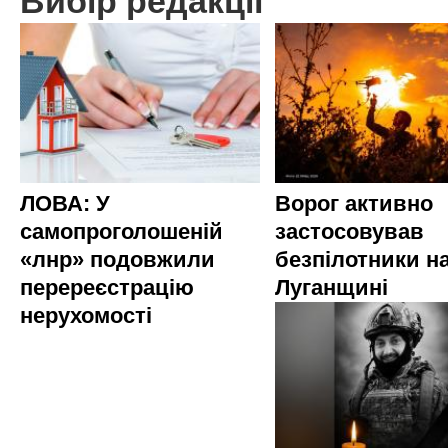
Вибір редакції
ЛОВА: У
Ворог активно
самопроголошеній
застосовував
«лнр» подовжили
безпілотники н
перереєстрацію
Луганщині
нерухомості