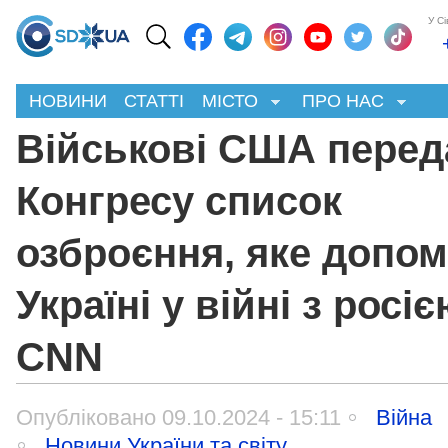
У С
НОВИНИ
СТАТТІ
МІСТО
ПРО НАС
Військові США перед
Конгресу список
озброєння, яке допо
Україні у війні з росіє
CNN
Опубліковано 09.10.2024 - 15:11
Війна
Новини України та світу