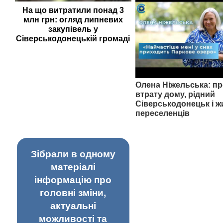
На що витратили понад 3
млн грн: огляд липневих
закупівель у
Сіверськодонецькій громаді
Олена Ніжельська: пр
втрату дому, рідний
Сіверськодонецьк і ж
переселенців
Зібрали в одному
матеріалі
інформацію про
головні зміни,
актуальні
можливості та