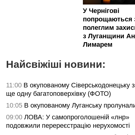
У Чернігові
попрощаються 
полеглим захи
з Луганщини Ан
Лимарем
Найсвіжіші новини:
11:00
В окупованому Сіверськодонецьку 
ще одну багатоповерхівку (ФОТО)
10:05
В окупованому Луганську пролунал
09:00
ЛОВА: У самопроголошеній «лнр»
подовжили перереєстрацію нерухомості