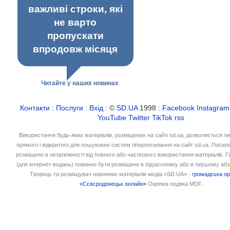
важливі строки, які
не варто
пропускати
впродовж місяця
Читайте у наших новинах
Контакти
:
Послуги
:
Вхід
: ©
SD.UA
1998 :
Facebook
Instagram
YouTube
Twitter
TikTok
rss
Використання будь-яких матеріалів, розміщених на сайті sd.ua, дозволяється л
прямого і відкритого для пошукових систем гіперпосилання на сайт sd.ua. Посил
розміщено в незалежності від повного або часткового використання матеріалів. 
(для інтернет-видань) повинно бути розміщено в підзаголовку або в першому абз
Творець та розміщувач новинних матеріалів медіа «SD.UA» -
громадська ор
«Сєвєродонецьк онлайн»
Окрема подяка MDF.