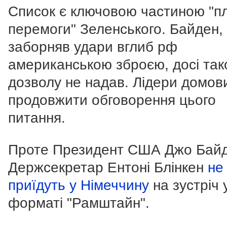
Список є ключовою частиною "п
перемоги" Зеленського. Байден,
заборняв удари вглиб рф
американською зброєю, досі так
дозволу не надав.
Лідери домов
продовжити обговорення цього
питання.
Проте Президент США Джо Байд
Держсекретар Ентоні Блінкен
не
приїдуть у Німеччину
на зустріч 
форматі "Рамштайн".