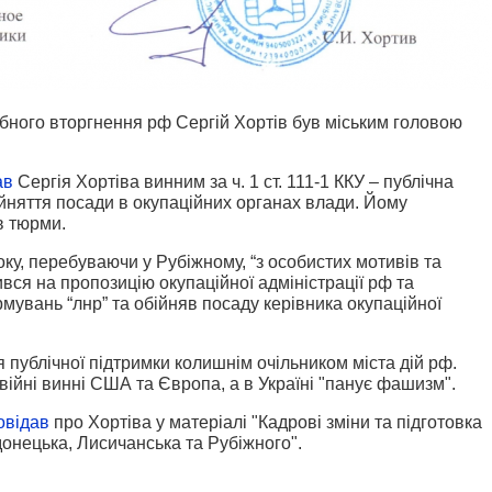
ного вторгнення рф Сергій Хортів був міським головою
ав
Сергія Хортіва винним за ч. 1 ст. 111-1 ККУ – публічна
 зайняття посади в окупаційних органах влади. Йому
в тюрми.
оку, перебуваючи у Рубіжному, “з особистих мотивів та
вся на пропозицію окупаційної адміністрації рф та
увань “лнр” та обійняв посаду керівника окупаційної
 публічної підтримки колишнім очільником міста дій рф.
війні винні США та Європа, а в Україні "панує фашизм".
овідав
про Хортіва у матеріалі "Кадрові зміни та підготовка
донецька, Лисичанська та Рубіжного".