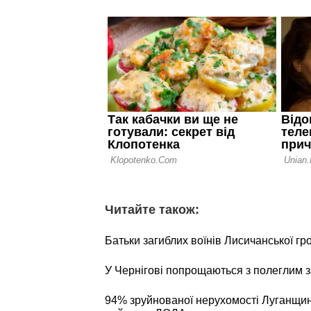
Читайте також:
Батьки загиблих воїнів Лисичанської г
У Чернігові попрощаються з полеглим
94% зруйнованої нерухомості Луганщин