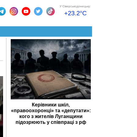
У Сіверськодонецьку:
+23.2°C
Керівники шкіл,
«правоохоронці» та «депутати»:
кого з жителів Луганщини
підозрюють у співпраці з рф