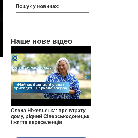
Пошук у новинах:
Наше нове відео
Олена Ніжельська: про втрату
дому, рідний Сіверськодонецьк
і життя переселенців