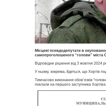
Місцеві псевдодепутати в окупован
самопроголошеного “голови” міста С
Відповідне рішення від 3 жовтня 2024 р
У ньому, зокрема, йдеться, що Хортів п
Тимчасово виконання обов’язків “голови
поклали на першого заступника Хортіва