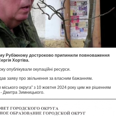
ому Рубіжному достроково припинили повноваження
ергія Хортіва.
оку опублікували окупаційні ресурси.
одав заяву про звільнення за власним бажанням.
 міського округа” з 10 жовтня 2024 року цим же рішенням
 - Дмитра Зимницького.