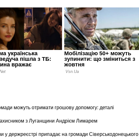
ромади можуть отримати грошову допомогу: деталі
 захисником з Луганщини Андрієм Лимарем
и у держреєстрі припадає на громади Сіверськодонецького