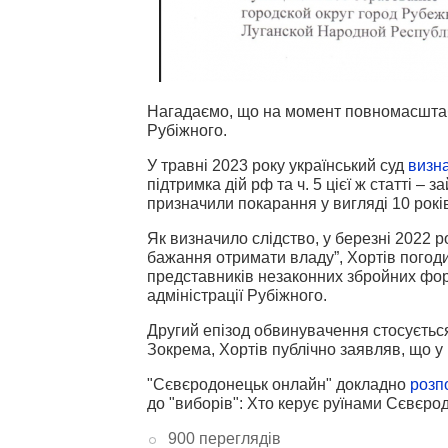
Нагадаємо, що на момент повномасштаб
Рубіжного.
У травні 2023 року український суд
визн
підтримка дій рф та ч. 5 цієї ж статті –
призначили покарання у вигляді 10 рокі
Як визначило слідство, у березні 2022 р
бажання отримати владу”, Хортів погоди
представників незаконних збройних форм
адміністрації Рубіжного.
Другий епізод обвинувачення стосується
Зокрема, Хортів публічно заявляв, що у 
"Сєвєродонецьк онлайн" докладно
розп
до "виборів": Хто керує руїнами Сєвєро
900 переглядів