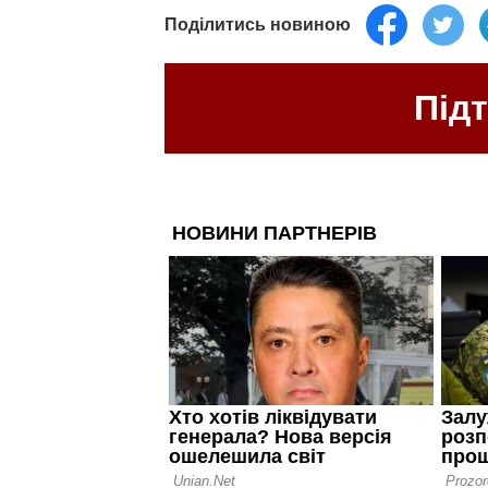
Поділитись новиною
Під