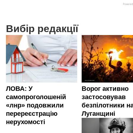
Вибір редакції
ЛОВА: У
Ворог активно
самопроголошеній
застосовував
«лнр» подовжили
безпілотники н
перереєстрацію
Луганщині
нерухомості