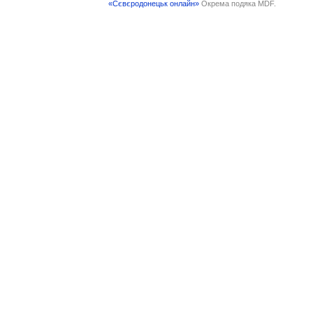
«Сєвєродонецьк онлайн»
Окрема подяка MDF.