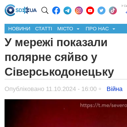
У С
НОВИНИ
СТАТТІ
МІСТО
ПРО НАС
У мережі показали
полярне сяйво у
Сіверськодонецьку
Опубліковано 11.10.2024 - 16:00
Війна