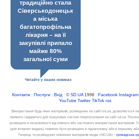
традиційно стала
Сіверськодонецьк
а міська
багатопрофільна
лікарня – на її
закупівлі припало
майже 80%
загальної суми
Читайте у наших новинах
Контакти
:
Послуги
:
Вхід
: ©
SD.UA
1998 :
Facebook
Instagram
YouTube
Twitter
TikTok
rss
Використання будь-яких матеріалів, розміщених на сайті sd.ua, дозволяється л
прямого і відкритого для пошукових систем гіперпосилання на сайт sd.ua. Посил
розміщено в незалежності від повного або часткового використання матеріалів. 
(для інтернет-видань) повинно бути розміщено в підзаголовку або в першому абз
Творець та розміщувач новинних матеріалів медіа «SD.UA» -
громадська ор