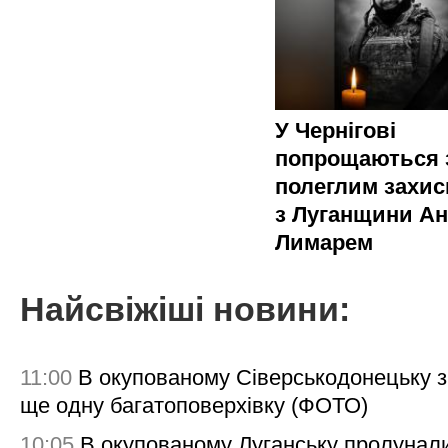
У Чернігові
попрощаються 
полеглим захи
з Луганщини Ан
Лимарем
Найсвіжіші новини:
11:00
В окупованому Сіверськодонецьку 
ще одну багатоповерхівку (ФОТО)
10:05
В окупованому Луганську пролунал