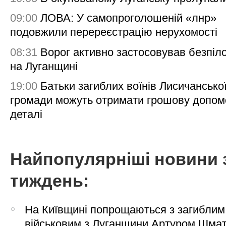
09:00
ЛОВА: У самопроголошеній «лнр»
подовжили перереєстрацію нерухомості
08:31
Ворог активно застосовував безпіл
на Луганщині
19:00
Батьки загиблих воїнів Лисичансько
громади можуть отримати грошову допом
деталі
Найпопулярніші новини 
тиждень:
На Київщині попрощаються з загиблим
військовим з Луганщини Артуром Шма