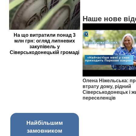
Наше нове від
На що витратили понад 3
млн грн: огляд липневих
закупівель у
Сіверськодонецькій громаді
Олена Ніжельська: пр
втрату дому, рідний
Сіверськодонецьк і ж
переселенців
Найбільшим
замовником