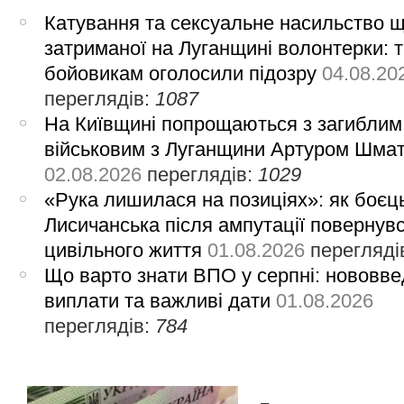
Катування та сексуальне насильство 
затриманої на Луганщині волонтерки: 
бойовикам оголосили підозру
04.08.20
переглядів:
1087
На Київщині попрощаються з загиблим
військовим з Луганщини Артуром Шма
02.08.2026
переглядів:
1029
«Рука лишилася на позиціях»: як боєць
Лисичанська після ампутації повернув
цивільного життя
01.08.2026
перегляді
Що варто знати ВПО у серпні: нововве
виплати та важливі дати
01.08.2026
переглядів:
784