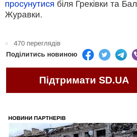
просунутися
біля Греківки та Ба
Журавки.
470 переглядів
Поділитись новиною
Підтримати SD.UA