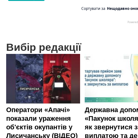
Вибір редакції
Оператори «Апачі»
Державна допо
показали ураження
«Пакунок школя
об'єктів окупантів у
як звернутися з
Лисичанську (ВІДЕО)
виплатою та де