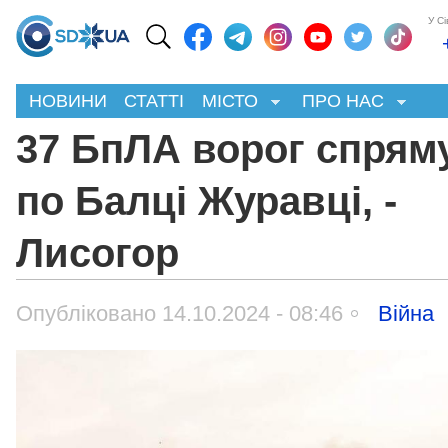
У С
НОВИНИ
СТАТТІ
МІСТО
ПРО НАС
37 БпЛА ворог спрям
по Балці Журавці, -
Лисогор
Опубліковано 14.10.2024 - 08:46
Війна