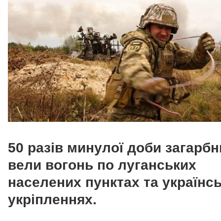
50 разів минулої доби загарбн
вели вогонь по луганських
населених пунктах та українс
укріпленнях.