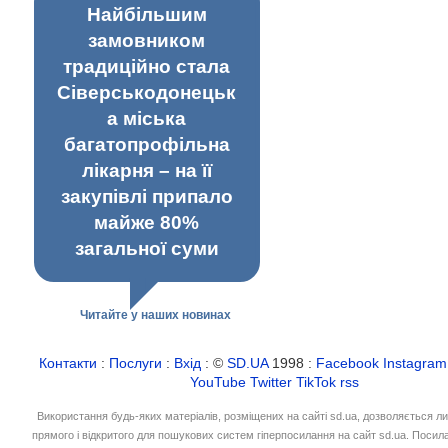
Найбільшим
замовником
традиційно стала
Сіверськодонецьк
а міська
багатопрофільна
лікарня – на її
закупівлі припало
майже 80%
загальної суми
Читайте у наших новинах
Контакти
:
Послуги
:
Вхід
: ©
SD.UA
1998 :
Facebook
Instagram
YouTube
Twitter
TikTok
rss
Використання будь-яких матеріалів, розміщених на сайті sd.ua, дозволяється л
прямого і відкритого для пошукових систем гіперпосилання на сайт sd.ua. Посил