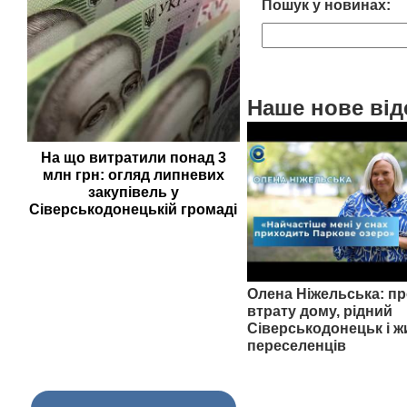
Пошук у новинах:
Наше нове від
На що витратили понад 3
млн грн: огляд липневих
закупівель у
Сіверськодонецькій громаді
Олена Ніжельська: пр
втрату дому, рідний
Сіверськодонецьк і ж
переселенців