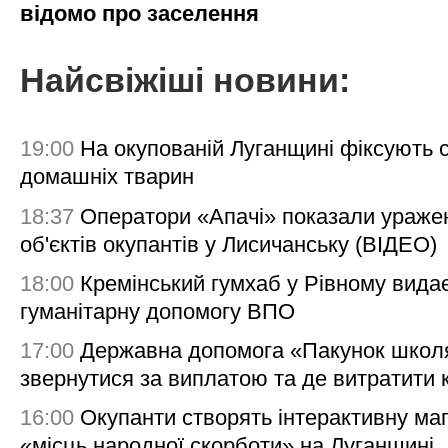
відомо про заселення
Найсвіжіші новини:
19:00
На окупованій Луганщині фіксують с
домашніх тварин
18:37
Оператори «Апачі» показали ураже
об'єктів окупантів у Лисичанську (ВІДЕО)
18:00
Кремінський гумхаб у Рівному вида
гуманітарну допомогу ВПО
17:00
Державна допомога «Пакунок школя
звернутися за виплатою та де витратити
16:00
Окупанти створять інтерактивну ма
«місць народної скорботи» на Луганщині