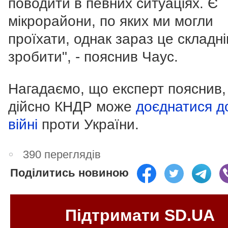
поводити в певних ситуаціях. Є
мікрорайони, по яких ми могли
проїхати, однак зараз це складн
зробити", - пояснив Чаус.
Нагадаємо, що експерт пояснив,
дійсно КНДР може
доєднатися д
війні
проти України.
390 переглядів
Поділитись новиною
Підтримати SD.UA