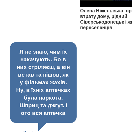
Олена Ніжельська: пр
втрату дому, рідний
Сіверськодонецьк і ж
переселенців
Я не знаю, чим їх
накачують. Бо в
них стріляєш, а він
встав та пішов, як
у фільмах жахів.
Ну, в їхніх аптечках
була наркота.
Шприц та джгут. І
ото вся аптечка