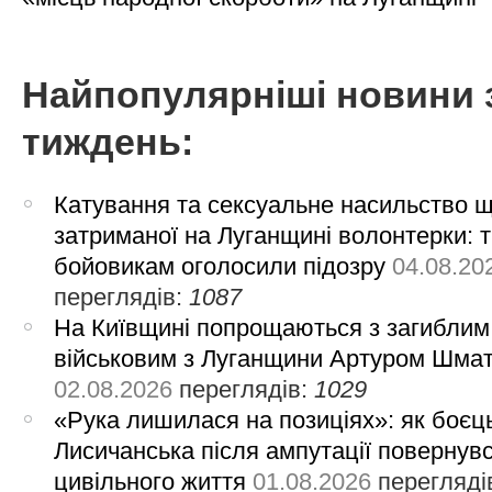
Найпопулярніші новини 
тиждень:
Катування та сексуальне насильство 
затриманої на Луганщині волонтерки: 
бойовикам оголосили підозру
04.08.20
переглядів:
1087
На Київщині попрощаються з загиблим
військовим з Луганщини Артуром Шма
02.08.2026
переглядів:
1029
«Рука лишилася на позиціях»: як боєць
Лисичанська після ампутації повернув
цивільного життя
01.08.2026
перегляді