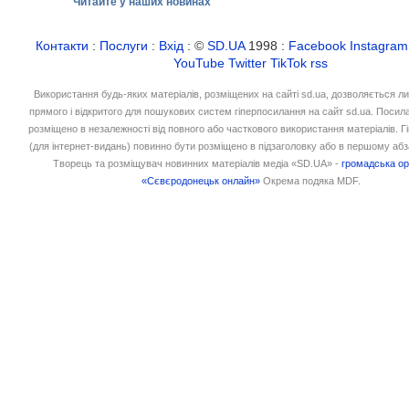
Читайте у наших новинах
Контакти
:
Послуги
:
Вхід
: ©
SD.UA
1998 :
Facebook
Instagram
YouTube
Twitter
TikTok
rss
Використання будь-яких матеріалів, розміщених на сайті sd.ua, дозволяється л
прямого і відкритого для пошукових систем гіперпосилання на сайт sd.ua. Посил
розміщено в незалежності від повного або часткового використання матеріалів. 
(для інтернет-видань) повинно бути розміщено в підзаголовку або в першому абз
Творець та розміщувач новинних матеріалів медіа «SD.UA» -
громадська ор
«Сєвєродонецьк онлайн»
Окрема подяка MDF.