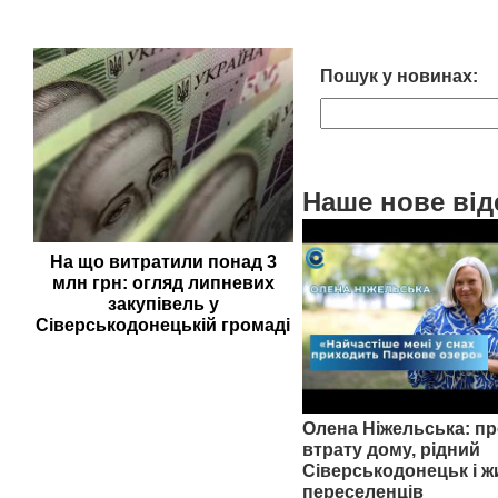
Пошук у новинах:
Наше нове від
На що витратили понад 3
млн грн: огляд липневих
закупівель у
Сіверськодонецькій громаді
Олена Ніжельська: пр
втрату дому, рідний
Сіверськодонецьк і ж
переселенців