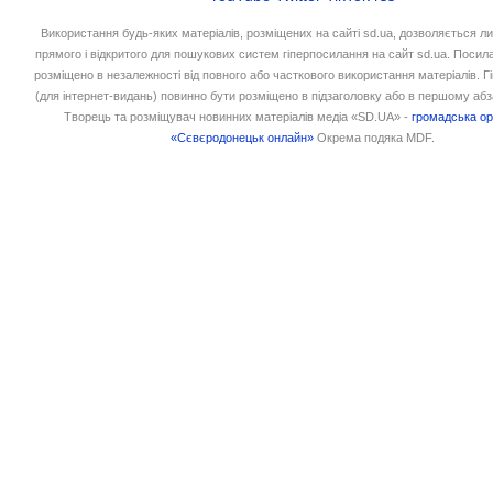
Використання будь-яких матеріалів, розміщених на сайті sd.ua, дозволяється л
прямого і відкритого для пошукових систем гіперпосилання на сайт sd.ua. Посил
розміщено в незалежності від повного або часткового використання матеріалів. 
(для інтернет-видань) повинно бути розміщено в підзаголовку або в першому абз
Творець та розміщувач новинних матеріалів медіа «SD.UA» -
громадська ор
«Сєвєродонецьк онлайн»
Окрема подяка MDF.