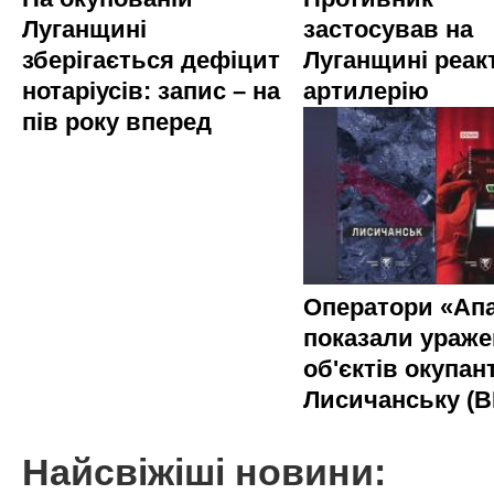
Луганщині
застосував на
зберігається дефіцит
Луганщині реак
нотаріусів: запис – на
артилерію
пів року вперед
Оператори «Апа
показали ураже
об'єктів окупант
Лисичанську (В
Найсвіжіші новини: