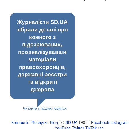
Журналісти SD.UA
зібрали деталі про
кожного з
підозрюваних,
проаналізувавши
матеріали
правоохоронців,
державні реєстри
та відкриті
джерела
Читайте у наших новинах
Контакти
:
Послуги
:
Вхід
: ©
SD.UA
1998 :
Facebook
Instagram
YouTube
Twitter
TikTok
rss