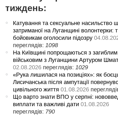
тиждень:
Катування та сексуальне насильство 
затриманої на Луганщині волонтерки: 
бойовикам оголосили підозру
04.08.20
переглядів:
1098
На Київщині попрощаються з загиблим
військовим з Луганщини Артуром Шма
02.08.2026
переглядів:
1029
«Рука лишилася на позиціях»: як боєць
Лисичанська після ампутації повернув
цивільного життя
01.08.2026
перегляді
Що варто знати ВПО у серпні: нововве
виплати та важливі дати
01.08.2026
переглядів:
790