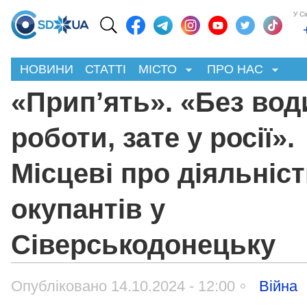
У С
НОВИНИ
СТАТТІ
МІСТО
ПРО НАС
«Прип’ять». «Без вод
роботи, зате у росії».
Місцеві про діяльніс
окупантів у
Сіверськодонецьку
Опубліковано 14.10.2024 - 12:00
Війна