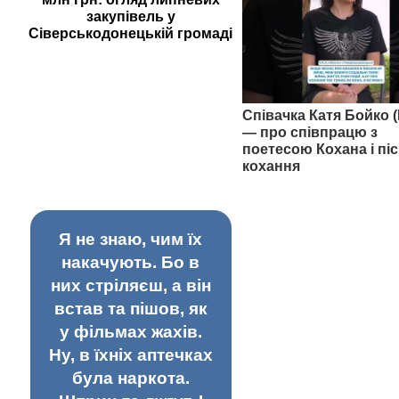
закупівель у
Сіверськодонецькій громаді
Співачка Катя Бойко (
— про співпрацю з
поетесою Кохана і піс
кохання
Я не знаю, чим їх
накачують. Бо в
них стріляєш, а він
встав та пішов, як
у фільмах жахів.
Ну, в їхніх аптечках
була наркота.