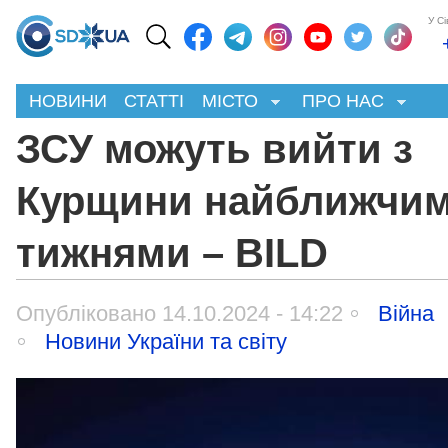
У С
НОВИНИ
СТАТТІ
МІСТО
ПРО НАС
ЗСУ можуть вийти з
Курщини найближчи
тижнями – BILD
Опубліковано 14.10.2024 - 14:22
Війна
Новини України та світу