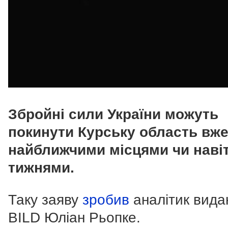
Збройні сили України можуть
покинути Курську область вж
найближчими місцями чи наві
тижнями.
Таку заяву
зробив
аналітик вида
BILD Юліан Рьопке.