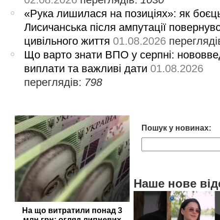
«Рука лишилася на позиціях»: як боєць
Лисичанська після ампутації повернув
цивільного життя
01.08.2026
перегляді
Що варто знати ВПО у серпні: нововве
виплати та важливі дати
01.08.2026
переглядів:
798
Пошук у новинах:
Наше нове від
На що витратили понад 3
млн грн: огляд липневих