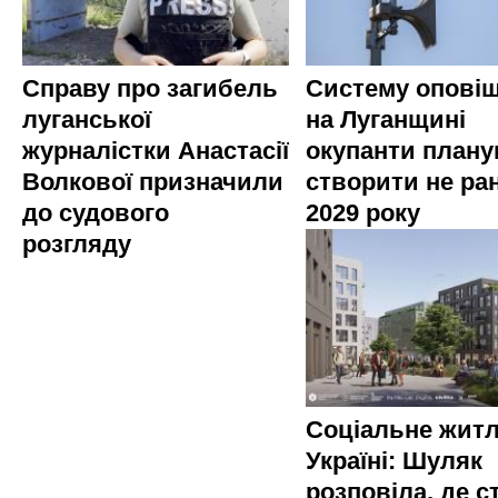
Справу про загибель
Систему опові
луганської
на Луганщині
журналістки Анастасії
окупанти план
Волкової призначили
створити не ра
до судового
2029 року
розгляду
Соціальне житл
Україні: Шуляк
розповіла, де с