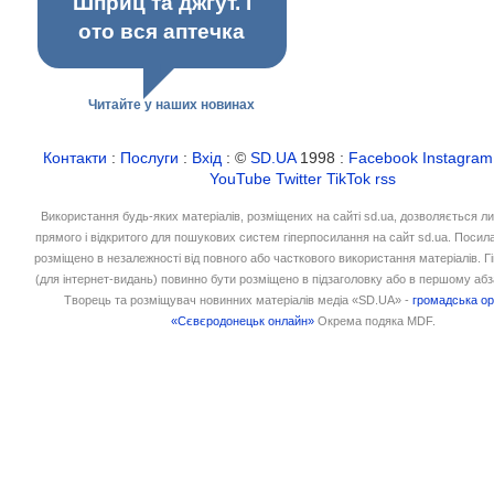
Шприц та джгут. І
ото вся аптечка
Читайте у наших новинах
Контакти
:
Послуги
:
Вхід
: ©
SD.UA
1998 :
Facebook
Instagram
YouTube
Twitter
TikTok
rss
Використання будь-яких матеріалів, розміщених на сайті sd.ua, дозволяється л
прямого і відкритого для пошукових систем гіперпосилання на сайт sd.ua. Посил
розміщено в незалежності від повного або часткового використання матеріалів. 
(для інтернет-видань) повинно бути розміщено в підзаголовку або в першому абз
Творець та розміщувач новинних матеріалів медіа «SD.UA» -
громадська ор
«Сєвєродонецьк онлайн»
Окрема подяка MDF.