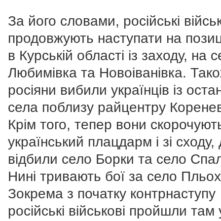
За його словами, російські війсь
продовжують наступати на позиц
в Курській області із заходу, на 
Любимівка та Новоіванівка. Так
росіяни вибили українців із оста
села поблизу райцентру Корене
Крім того, тепер вони скорочуют
український плацдарм і зі сходу,
відбили село Борки та село Спа
Нині тривають бої за село Пльох
Зокрема з початку контрнаступу
російські військові пройшли там