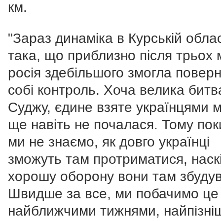
км.
"Зараз динаміка в Курській облас
така, що приблизно після трьох 
росія здебільшого змогла повер
собі контроль. Хоча велика битв
Суджу, єдине взяте українцями м
ще навіть не почалася. Тому по
ми не знаємо, як довго українці
зможуть там протриматися, наск
хорошу оборону вони там збуду
Швидше за все, ми побачимо це
найближчими тижнями, найпізн