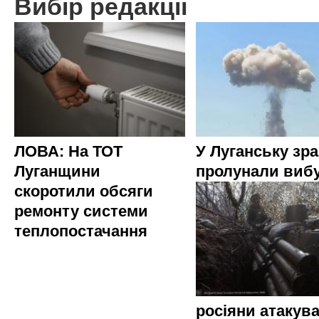
Вибір редакції
ЛОВА: На ТОТ
У Луганську зр
Луганщини
пролунали виб
скоротили обсяги
ремонту системи
теплопостачання
росіяни атакува