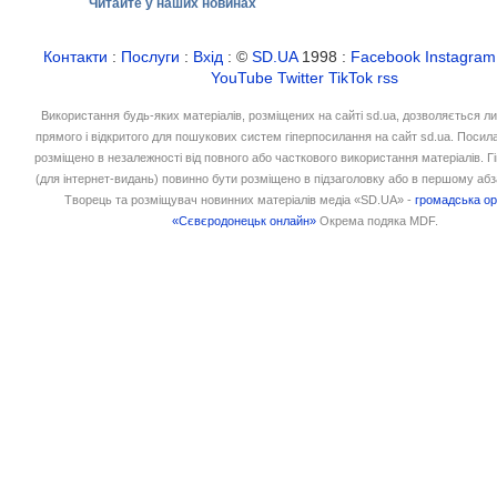
Читайте у наших новинах
Контакти
:
Послуги
:
Вхід
: ©
SD.UA
1998 :
Facebook
Instagram
YouTube
Twitter
TikTok
rss
Використання будь-яких матеріалів, розміщених на сайті sd.ua, дозволяється л
прямого і відкритого для пошукових систем гіперпосилання на сайт sd.ua. Посил
розміщено в незалежності від повного або часткового використання матеріалів. 
(для інтернет-видань) повинно бути розміщено в підзаголовку або в першому абз
Творець та розміщувач новинних матеріалів медіа «SD.UA» -
громадська ор
«Сєвєродонецьк онлайн»
Окрема подяка MDF.