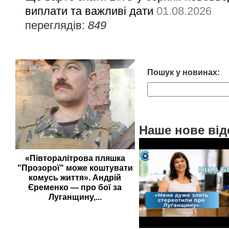
виплати та важливі дати
01.08.2026
переглядів:
849
Пошук у новинах:
Наше нове від
«Півторалітрова пляшка
"Прозорої" може коштувати
комусь життя». Андрій
Єременко — про бої за
Луганщину,...