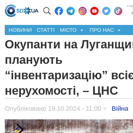
У С
НОВИНИ
СТАТТІ
МІСТО
ПРО НАС
Окупанти на Луганщи
планують
“інвентаризацію” всіє
нерухомості, – ЦНС
Опубліковано 19.10.2024 - 11:00
Війна