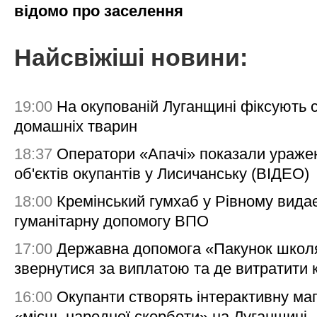
відомо про заселення
Найсвіжіші новини:
19:00
На окупованій Луганщині фіксують с
домашніх тварин
18:37
Оператори «Апачі» показали ураже
об'єктів окупантів у Лисичанську (ВІДЕО)
18:00
Кремінський гумхаб у Рівному вида
гуманітарну допомогу ВПО
17:00
Державна допомога «Пакунок школя
звернутися за виплатою та де витратити
16:00
Окупанти створять інтерактивну ма
«місць народної скорботи» на Луганщині