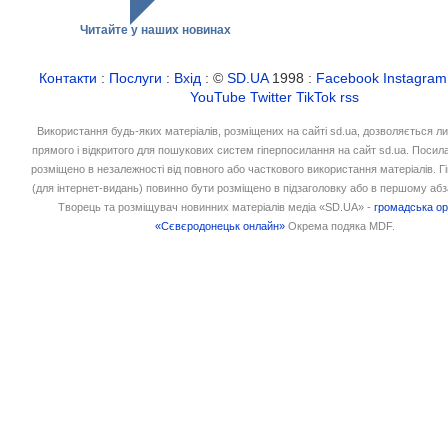
Читайте у наших новинах
Контакти
:
Послуги
:
Вхід
: ©
SD.UA
1998 :
Facebook
Instagram
YouTube
Twitter
TikTok
rss
Використання будь-яких матеріалів, розміщених на сайті sd.ua, дозволяється л
прямого і відкритого для пошукових систем гіперпосилання на сайт sd.ua. Посил
розміщено в незалежності від повного або часткового використання матеріалів. 
(для інтернет-видань) повинно бути розміщено в підзаголовку або в першому абз
Творець та розміщувач новинних матеріалів медіа «SD.UA» -
громадська ор
«Сєвєродонецьк онлайн»
Окрема подяка MDF.