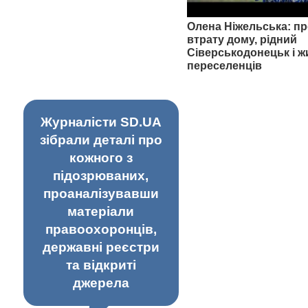
Олена Ніжельська: пр
втрату дому, рідний
Сіверськодонецьк і ж
переселенців
Журналісти SD.UA
зібрали деталі про
кожного з
підозрюваних,
проаналізувавши
матеріали
правоохоронців,
державні реєстри
та відкриті
джерела