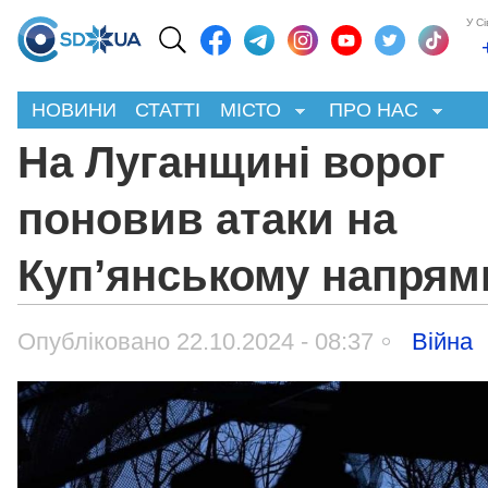
У С
НОВИНИ
СТАТТІ
МІСТО
ПРО НАС
На Луганщині ворог
поновив атаки на
Куп’янському напрям
Опубліковано 22.10.2024 - 08:37
Війна