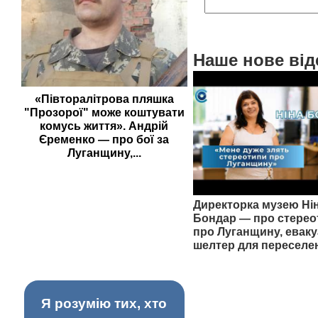
Наше нове від
«Півторалітрова пляшка
"Прозорої" може коштувати
комусь життя». Андрій
Єременко — про бої за
Луганщину,...
Директорка музею Ні
Бондар — про стерео
про Луганщину, еваку
шелтер для переселе
Я розумію тих, хто