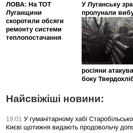
ЛОВА: На ТОТ
У Луганську зр
Луганщини
пролунали виб
скоротили обсяги
ремонту системи
теплопостачання
росіяни атакува
боку Твердохлі
Найсвіжіші новини:
19:01
У гуманітарному хабі Старобільсько
Києві щотижня видають продовольчу доп