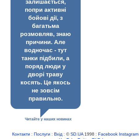
залишається,
попри активні
бойові дії, з
багатьма
розмовляв, знаю
причини. Але
водночас - тут
танки підбили, а
поряд люди у
дворі траву
косять. Це якось
не зовсім
правильно.
Читайте у наших новинах
Контакти
:
Послуги
:
Вхід
: ©
SD.UA
1998 :
Facebook
Instagram