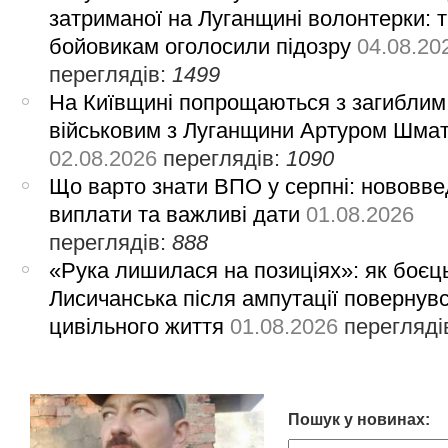
затриманої на Луганщині волонтерки: 
бойовикам оголосили підозру
04.08.20
переглядів:
1499
На Київщині попрощаються з загиблим
військовим з Луганщини Артуром Шма
02.08.2026
переглядів:
1090
Що варто знати ВПО у серпні: нововве
виплати та важливі дати
01.08.2026
переглядів:
888
«Рука лишилася на позиціях»: як боєць
Лисичанська після ампутації повернув
цивільного життя
01.08.2026
перегляді
Пошук у новинах: