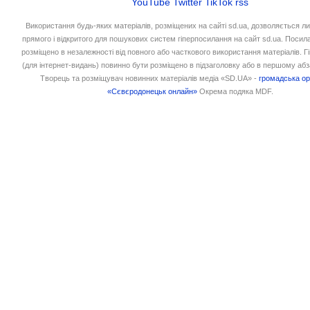
YouTube
Twitter
TikTok
rss
Використання будь-яких матеріалів, розміщених на сайті sd.ua, дозволяється л
прямого і відкритого для пошукових систем гіперпосилання на сайт sd.ua. Посил
розміщено в незалежності від повного або часткового використання матеріалів. 
(для інтернет-видань) повинно бути розміщено в підзаголовку або в першому абз
Творець та розміщувач новинних матеріалів медіа «SD.UA» -
громадська ор
«Сєвєродонецьк онлайн»
Окрема подяка MDF.