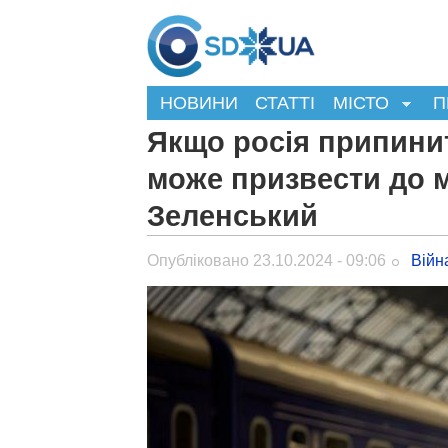
НОВИНИ
СТАТТІ
МІСТО
П
Якщо росія припинит
може призвести до м
Зеленський
Опубліковано 23.10.2024 - 09:06
Війн