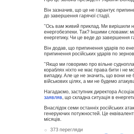
Він зазначив, що це не гарантує припин
до завершення гарячої стадії.
"Ось вам живий приклад. Ми вирішили 
енергобезпеки. Так? Іншими словами: ми
енергетику. Чи це веде до завершення га
Він додав, що припинення ударів по ене
припинення російських ударів по зернов
"Якщо ми говоримо про вільне судноплав
кораблях ніхто не має права бити і не 
випадку. Але це не значить, що вони не
військових цілях, а ми не будемо атакува
Нагадаємо, заступник директора Асоціа
заявляв
, що складна ситуація в енергет
Внаслідок семи останніх російських атак
генеруючих потужностей. Це еквівален
місяців.
373 перегляди