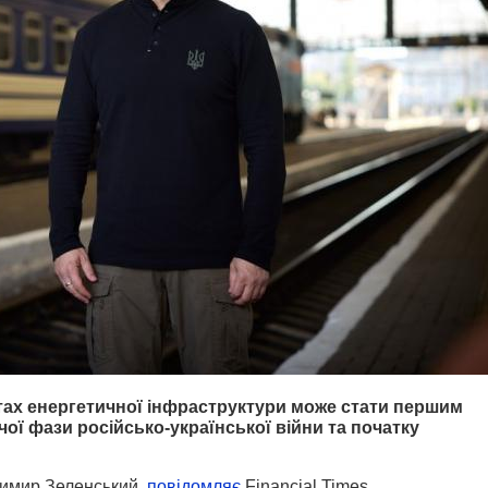
тах енергетичної інфраструктури може стати першим
ої фази російсько-української війни та початку
димир Зеленський,
повідомляє
Financial Times.