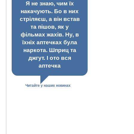
Я не знаю, чим їх
накачують. Бо в них
стріляєш, а він встав
та пішов, як у
фільмах жахів. Ну, в
їхніх аптечках була
наркота. Шприц та
джгут. І ото вся
аптечка
Читайте у наших новинах