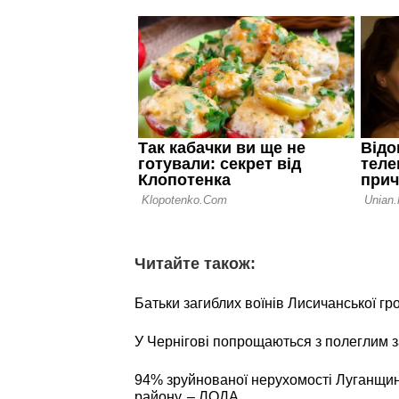
Читайте також:
Батьки загиблих воїнів Лисичанської г
У Чернігові попрощаються з полеглим
94% зруйнованої нерухомості Луганщин
району, – ЛОДА