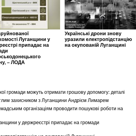
зруйнованої
Українські дрони знову
хомості Луганщини у
уразили електропідстанцію
реєстрі припадає на
на окупованій Луганщині
ади
рськодонецького
ну, – ЛОДА
кої громади можуть отримати грошову допомогу: деталі
еглим захисником з Луганщини Андрієм Лимарем
мадським організаціям проводити пошукові роботи на
ганщини у держреєстрі припадає на громади