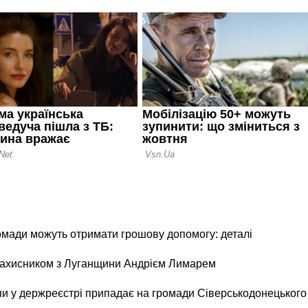
ромади можуть отримати грошову допомогу: деталі
 захисником з Луганщини Андрієм Лимарем
и у держреєстрі припадає на громади Сіверськодонецького