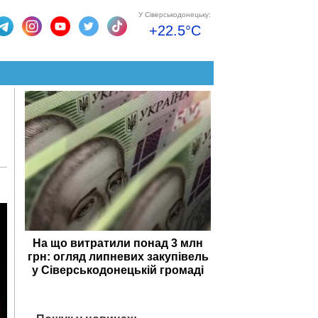
У Сіверськодонецьку:
+22.5°C
На що витратили понад 3 млн
грн: огляд липневих закупівель
у Сіверськодонецькій громаді