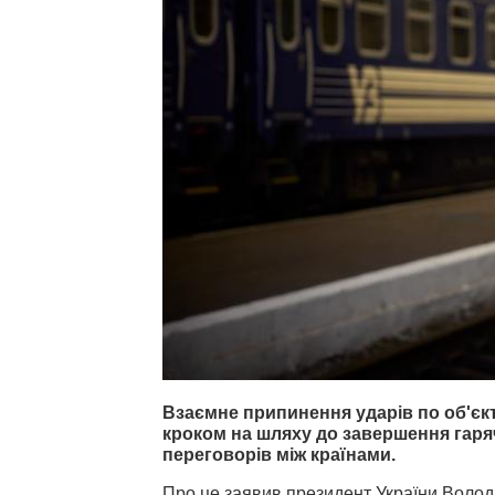
Взаємне припинення ударів по об'єк
кроком на шляху до завершення гаряч
переговорів між країнами.
Про це заявив президент України Воло