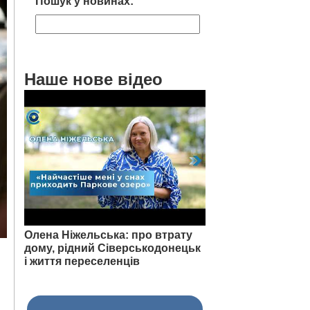
Пошук у новинах:
Наше нове відео
Олена Ніжельська: про втрату
дому, рідний Сіверськодонецьк
і життя переселенців