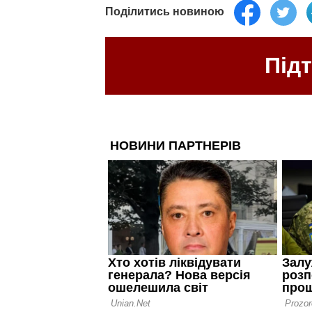
Поділитись новиною
Під