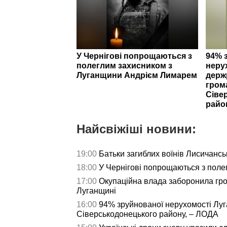
У Чернігові попрощаються з
94% 
полеглим захисником з
неру
Луганщини Андрієм Лимарем
держ
гром
Сіве
райо
Найсвіжіші новини:
19:00
Батьки загиблих воїнів Лисичансь
18:00
У Чернігові попрощаються з пол
17:00
Окупаційна влада заборонила гро
Луганщині
16:00
94% зруйнованої нерухомості Лу
Сіверськодонецького району, – ЛОДА