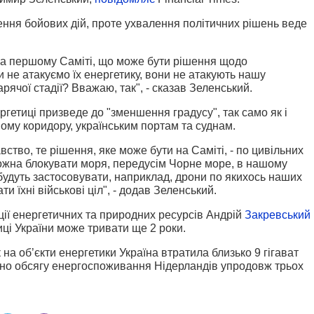
ення бойових дій, проте ухвалення політичних рішень веде
на першому Саміті, що може бути рішення щодо
 не атакуємо їх енергетику, вони не атакують нашу
рячої стадії? Вважаю, так", - сказав Зеленський.
ргетиці призведе до "зменшення градусу", так само як і
ому коридору, українським портам та суднам.
ство, те рішення, яке може бути на Саміті, - по цивільних
можна блокувати моря, передусім Чорне море, в нашому
 будуть застосовувати, наприклад, дрони по якихось наших
ти їхні військові ціл", - додав Зеленський.
ції енергетичних та природних ресурсів Андрій
Закревський
иці України може тривати ще 2 роки.
 на об’єкти енергетики Україна втратила близько 9 гігават
тно обсягу енергоспоживання Нідерландів упродовж трьох