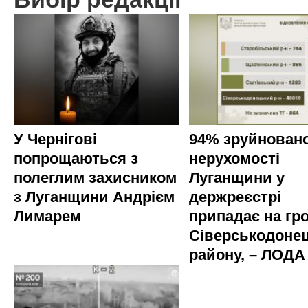
У Чернігові
94% зруйновано
попрощаються з
нерухомості
полеглим захисником
Луганщини у
з Луганщини Андрієм
держреєстрі
Лимарем
припадає на гр
Сіверськодоне
району, – ЛОДА