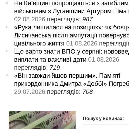
На Київщині попрощаються з загиблим
військовим з Луганщини Артуром Шма
02.08.2026
переглядів:
987
«Рука лишилася на позиціях»: як боєць
Лисичанська після ампутації повернув
цивільного життя
01.08.2026
перегляді
Що варто знати ВПО у серпні: нововве
виплати та важливі дати
01.08.2026
переглядів:
719
«Він завжди йшов першим». Пам'яті
прикордонника Дмитра «Доббі» Погре
29.07.2026
переглядів:
708
Пошук у новинах: