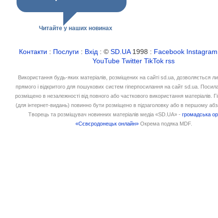
Читайте у наших новинах
Контакти
:
Послуги
:
Вхід
: ©
SD.UA
1998 :
Facebook
Instagram
YouTube
Twitter
TikTok
rss
Використання будь-яких матеріалів, розміщених на сайті sd.ua, дозволяється л
прямого і відкритого для пошукових систем гіперпосилання на сайт sd.ua. Посил
розміщено в незалежності від повного або часткового використання матеріалів. 
(для інтернет-видань) повинно бути розміщено в підзаголовку або в першому абз
Творець та розміщувач новинних матеріалів медіа «SD.UA» -
громадська ор
«Сєвєродонецьк онлайн»
Окрема подяка MDF.