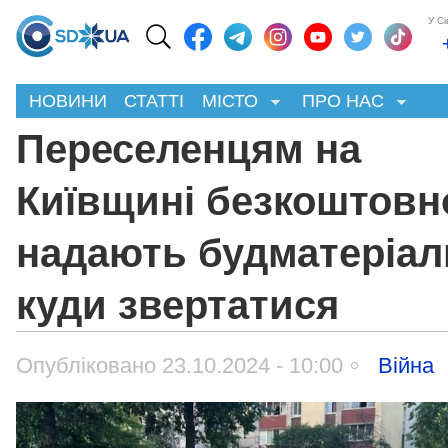
У С
НОВИНИ
СТАТТІ
МІСТО
ПРО НАС
Переселенцям на
Київщині безкоштовн
надають будматеріал
куди звертатися
Опубліковано 23.10.2024 - 10:00
Війна