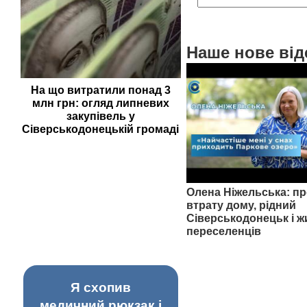
Наше нове від
На що витратили понад 3
млн грн: огляд липневих
закупівель у
Сіверськодонецькій громаді
Олена Ніжельська: пр
втрату дому, рідний
Сіверськодонецьк і ж
переселенців
Я схопив
медичний рюкзак і