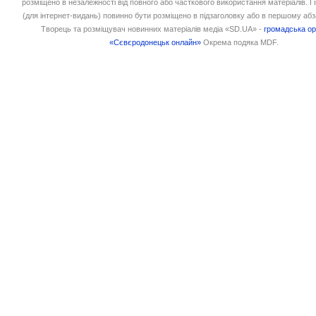
розміщено в незалежності від повного або часткового використання матеріалів. 
(для інтернет-видань) повинно бути розміщено в підзаголовку або в першому абз
Творець та розміщувач новинних матеріалів медіа «SD.UA» -
громадська ор
«Сєвєродонецьк онлайн»
Окрема подяка MDF.