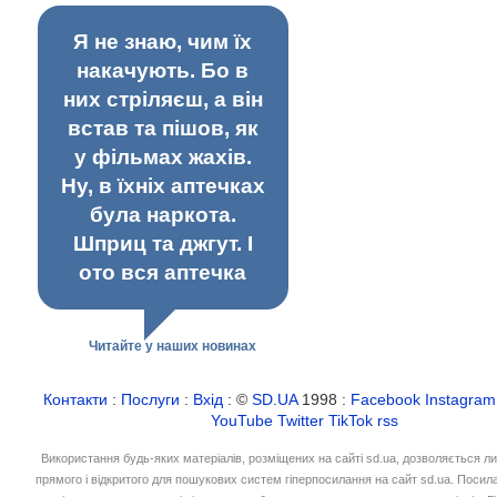
Я не знаю, чим їх
накачують. Бо в
них стріляєш, а він
встав та пішов, як
у фільмах жахів.
Ну, в їхніх аптечках
була наркота.
Шприц та джгут. І
ото вся аптечка
Читайте у наших новинах
Контакти
:
Послуги
:
Вхід
: ©
SD.UA
1998 :
Facebook
Instagram
YouTube
Twitter
TikTok
rss
Використання будь-яких матеріалів, розміщених на сайті sd.ua, дозволяється л
прямого і відкритого для пошукових систем гіперпосилання на сайт sd.ua. Посил