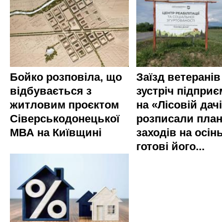
Бойко розповіла, що
Заїзд ветеранів
відбувається з
зустріч підприє
житловим проєктом
на «Лісовій дач
Сіверськодонецької
розписали пла
МВА на Київщині
заходів на осінь
готові його...