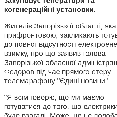
закуповує генератори та
когенераційні установки.
Жителів Запорізької області, яка
прифронтовою, закликають готу
до повної відсутності електроене
взимку, про що
заявив голова
Запорізької обласної адміністрац
Федоров під час прямого етеру
телемарафону "Єдині новини".
"Я всім говорю, що ми маємо
готуватися до того, що електрик
буде взагалі. Може, це не подоб