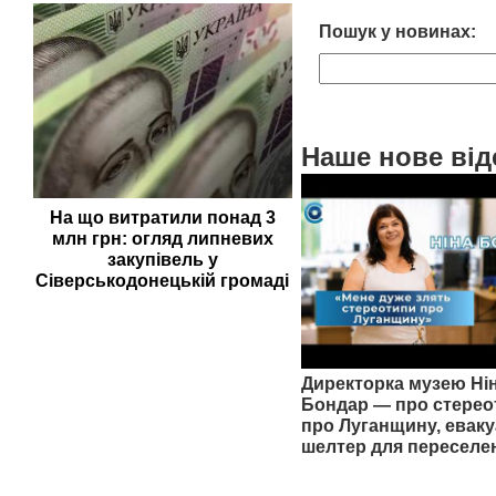
Пошук у новинах:
Наше нове від
На що витратили понад 3
млн грн: огляд липневих
закупівель у
Сіверськодонецькій громаді
Директорка музею Ні
Бондар — про стерео
про Луганщину, еваку
шелтер для переселе