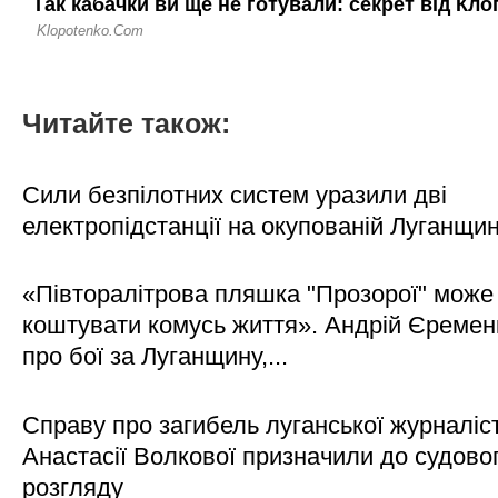
Читайте також:
Сили безпілотних систем уразили дві
електропідстанції на окупованій Луганщи
«Півторалітрова пляшка "Прозорої" може
коштувати комусь життя». Андрій Єреме
про бої за Луганщину,...
Справу про загибель луганської журналіс
Анастасії Волкової призначили до судово
розгляду