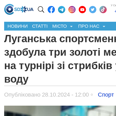
У С
НОВИНИ
СТАТТІ
МІСТО
ПРО НАС
Луганська спортсмен
здобула три золоті м
на турнірі зі стрибків
воду
Опубліковано 28.10.2024 - 12:00
Спорт