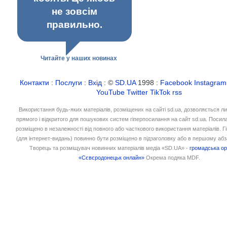
не зовсім
правильно.
Читайте у наших новинах
Контакти
:
Послуги
:
Вхід
: ©
SD.UA
1998 :
Facebook
Instagram
YouTube
Twitter
TikTok
rss
Використання будь-яких матеріалів, розміщених на сайті sd.ua, дозволяється л
прямого і відкритого для пошукових систем гіперпосилання на сайт sd.ua. Посил
розміщено в незалежності від повного або часткового використання матеріалів. 
(для інтернет-видань) повинно бути розміщено в підзаголовку або в першому абз
Творець та розміщувач новинних матеріалів медіа «SD.UA» -
громадська ор
«Сєвєродонецьк онлайн»
Окрема подяка MDF.