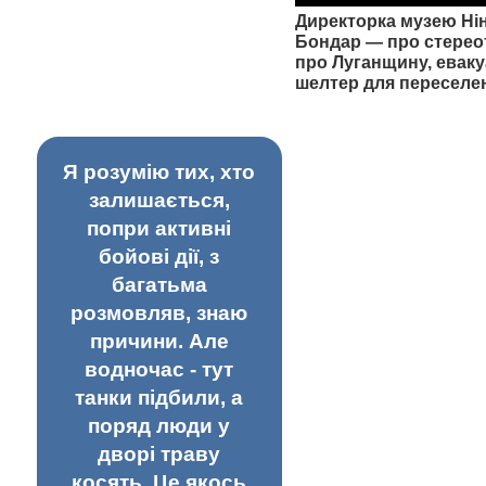
Директорка музею Ні
Бондар — про стерео
про Луганщину, еваку
шелтер для переселе
Я розумію тих, хто
залишається,
попри активні
бойові дії, з
багатьма
розмовляв, знаю
причини. Але
водночас - тут
танки підбили, а
поряд люди у
дворі траву
косять. Це якось