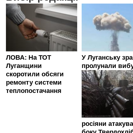
ЛОВА: На ТОТ
У Луганську зр
Луганщини
пролунали виб
скоротили обсяги
ремонту системи
теплопостачання
росіяни атакува
боку Твердохлі