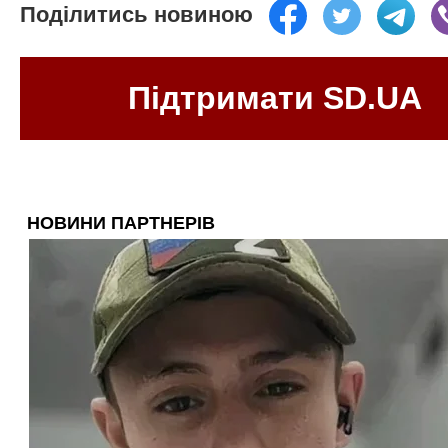
Поділитись новиною
Підтримати SD.UA