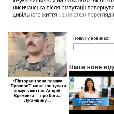
«Рука лишилася на позиціях»: як боєць
Лисичанська після ампутації повернув
цивільного життя
01.08.2026
перегляді
Пошук у новинах:
Наше нове від
«Півторалітрова пляшка
"Прозорої" може коштувати
комусь життя». Андрій
Єременко — про бої за
Луганщину,...