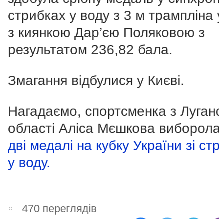
стрибках у воду з 3 м трампліна 
з киянкою Дар’єю Поляковою з
результатом 236,82 бала.
Змагання відбулися у Києві.
Нагадаємо, спортсменка з Луган
області Аліса Мєшкова виборол
дві медалі на кубку України зі ст
у воду.
470 переглядів