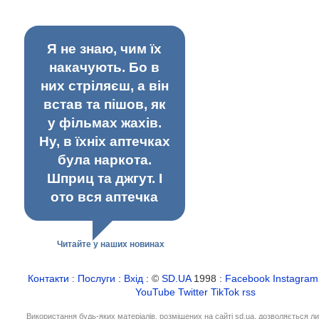
Я не знаю, чим їх
накачують. Бо в
них стріляєш, а він
встав та пішов, як
у фільмах жахів.
Ну, в їхніх аптечках
була наркота.
Шприц та джгут. І
ото вся аптечка
Читайте у наших новинах
Контакти
:
Послуги
:
Вхід
: ©
SD.UA
1998 :
Facebook
Instagram
YouTube
Twitter
TikTok
rss
Використання будь-яких матеріалів, розміщених на сайті sd.ua, дозволяється л