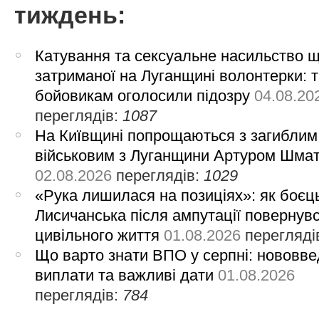
тиждень:
Катування та сексуальне насильство 
затриманої на Луганщині волонтерки: 
бойовикам оголосили підозру
04.08.20
переглядів:
1087
На Київщині попрощаються з загиблим
військовим з Луганщини Артуром Шма
02.08.2026
переглядів:
1029
«Рука лишилася на позиціях»: як боєць
Лисичанська після ампутації повернув
цивільного життя
01.08.2026
перегляді
Що варто знати ВПО у серпні: нововве
виплати та важливі дати
01.08.2026
переглядів:
784