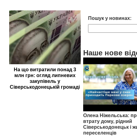
Пошук у новинах:
Наше нове від
На що витратили понад 3
млн грн: огляд липневих
закупівель у
Сіверськодонецькій громаді
Олена Ніжельська: пр
втрату дому, рідний
Сіверськодонецьк і ж
переселенців