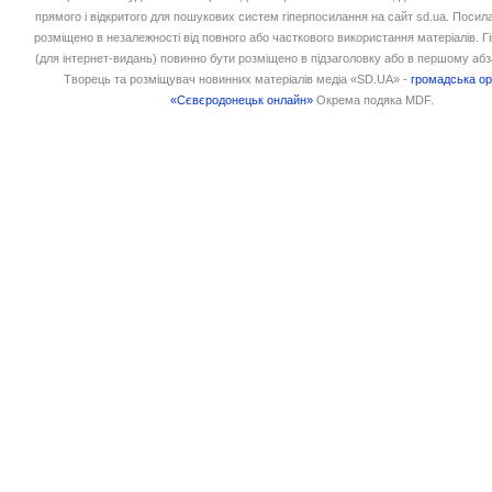
прямого і відкритого для пошукових систем гіперпосилання на сайт sd.ua. Посил
розміщено в незалежності від повного або часткового використання матеріалів. 
(для інтернет-видань) повинно бути розміщено в підзаголовку або в першому абз
Творець та розміщувач новинних матеріалів медіа «SD.UA» -
громадська ор
«Сєвєродонецьк онлайн»
Окрема подяка MDF.