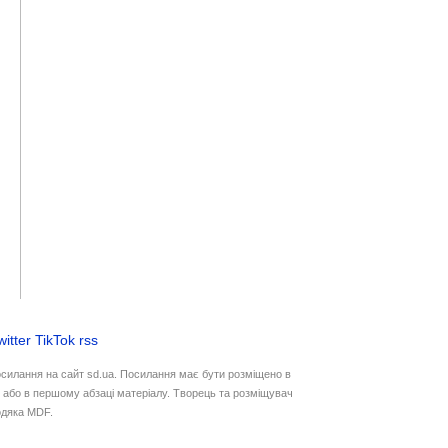
witter
TikTok
rss
осилання на сайт sd.ua. Посилання має бути розміщено в
у або в першому абзаці матеріалу. Творець та розміщувач
дяка MDF.