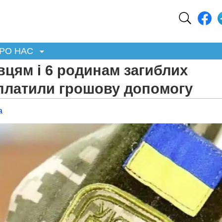
РО НАС
цям і 6 родинам загиблих
платили грошову допомогу
а