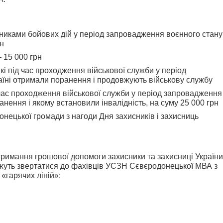
асниками бойових дій у період запровадження воєнного стану
рн
 15 000 грн
які під час проходження військової служби у період
аїні отримали поранення і продовжують військову службу
час проходження військової служби у період запровадження
анення і якому встановили інвалідність, на суму 25 000 грн
онецької громади з нагоди Дня захисників і захисниць
римання грошової допомоги захисники та захисниці України
можуть звертатися до фахівців УСЗН Сєвєродонецької МВА з
«гарячих ліній»: