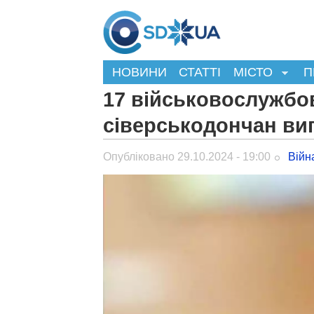
НОВИНИ
СТАТТІ
МІСТО
П
17 військовослужбов
сіверськодончан ви
Опубліковано 29.10.2024 - 19:00
Війн