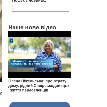
Пошук у новинах:
Наше нове відео
Олена Ніжельська: про втрату
дому, рідний Сіверськодонецьк
і життя переселенців
50