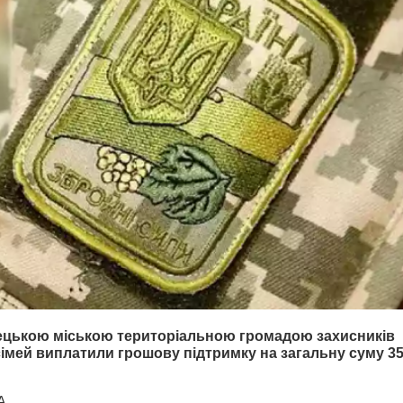
ецькою міською територіальною громадою захисників
 сімей виплатили грошову підтримку на загальну суму 3
А.