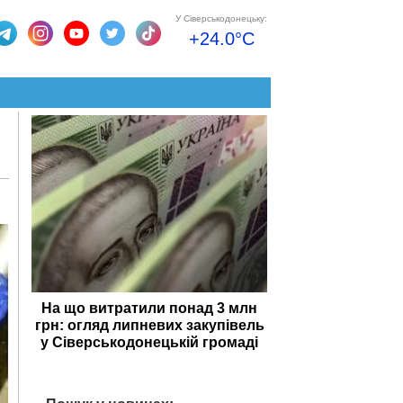
У Сіверськодонецьку:
+24.0°C
На що витратили понад 3 млн
грн: огляд липневих закупівель
у Сіверськодонецькій громаді