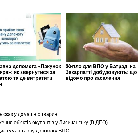
авна допомога «Пакунок
Житло для ВПО у Батраді на
яра»: як звернутися за
Закарпатті добудовують: що
атою та де витратити
відомо про заселення
и
ь сказ у домашніх тварин
ення об'єктів окупантів у Лисичанську (ВІДЕО)
дає гуманітарну допомогу ВПО