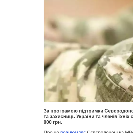
За програмою підтримки Сєвєродон
та захисниць України та членів їхніх
000 грн.
Про це
повідомляє
Сєвєродонецька МВ