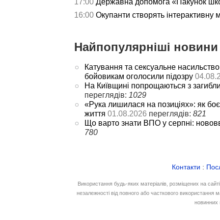
17:00
Державна допомога «Пакунок школ
16:00
Окупанти створять інтерактивну 
Найпопулярніші новини 
Катування та сексуальне насильство
бойовикам оголосили підозру
04.08.
На Київщині попрощаються з загибл
переглядів:
1029
«Рука лишилася на позиціях»: як боє
життя
01.08.2026
переглядів:
821
Що варто знати ВПО у серпні: новов
780
Контакти
:
Пос
Використання будь-яких матеріалів, розміщених на сайт
незалежності від повного або часткового використання м
новинних 