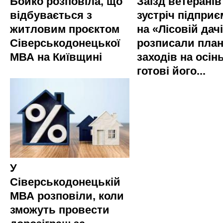
Бойко розповіла, що
Заїзд ветеранів
відбувається з
зустріч підприє
житловим проєктом
на «Лісовій дач
Сіверськодонецької
розписали пла
МВА на Київщині
заходів на осінь
готові його...
У
Сіверськодонецькій
МВА розповіли, коли
зможуть провести