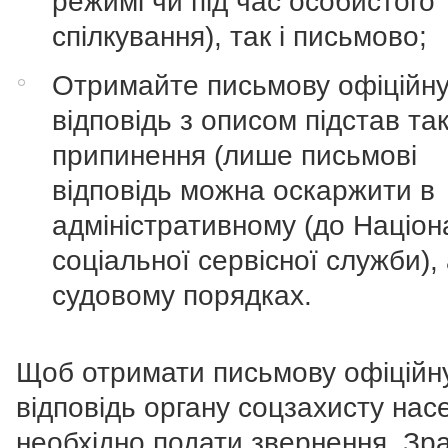
режимі чи під час особистого
спілкування), так і письмово;
Отримайте письмову офіційн
відповідь з описом підстав та
припинення (лише письмові
відповідь можна оскаржити в
адміністративному (до Націон
соціальної сервісної служби),
судовому порядках.
Щоб отримати письмову офіційн
відповідь органу соцзахисту нас
необхідно подати звернення. Зр