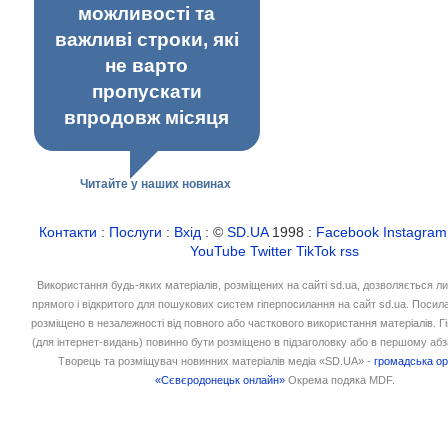
можливості та
важливі строки, які
не варто
пропускати
впродовж місяця
Читайте у наших новинах
Контакти
:
Послуги
:
Вхід
: ©
SD.UA
1998 :
Facebook
Instagram
YouTube
Twitter
TikTok
rss
Використання будь-яких матеріалів, розміщених на сайті sd.ua, дозволяється л
прямого і відкритого для пошукових систем гіперпосилання на сайт sd.ua. Посил
розміщено в незалежності від повного або часткового використання матеріалів. 
(для інтернет-видань) повинно бути розміщено в підзаголовку або в першому абз
Творець та розміщувач новинних матеріалів медіа «SD.UA» -
громадська ор
«Сєвєродонецьк онлайн»
Окрема подяка MDF.