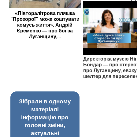
«Півторалітрова пляшка
"Прозорої" може коштувати
комусь життя». Андрій
Єременко — про бої за
Луганщину,...
Директорка музею Ні
Бондар — про стерео
про Луганщину, еваку
шелтер для переселе
Зібрали в одному
матеріалі
інформацію про
головні зміни,
актуальні