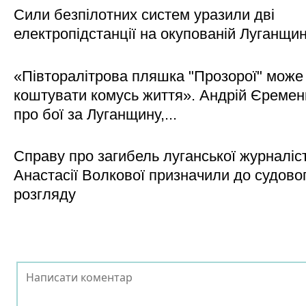
Сили безпілотних систем уразили дві
електропідстанції на окупованій Луганщи
«Півторалітрова пляшка "Прозорої" може
коштувати комусь життя». Андрій Єреме
про бої за Луганщину,...
Справу про загибель луганської журналіс
Анастасії Волкової призначили до судово
розгляду