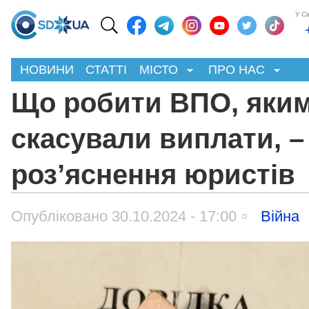
У С
НОВИНИ
СТАТТІ
МІСТО
ПРО НАС
Що робити ВПО, яки
скасували виплати, –
роз’яснення юристів
Опубліковано 30.10.2024 - 17:00
Війна