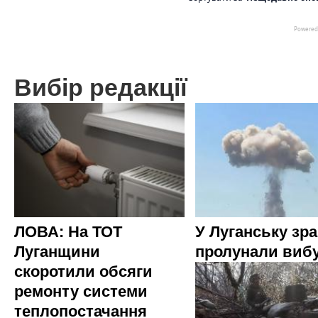
Вибір редакції
ЛОВА: На ТОТ
У Луганську зр
Луганщини
пролунали виб
скоротили обсяги
ремонту системи
теплопостачання