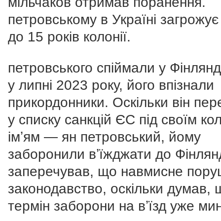
мільчаков отримав поранення.
петровському в Україні загрожує 
до 15 років колонії.
петровського спіймали у Фінлянд
у липні 2023 року, його впізнали
прикордонники. Оскільки він пер
у списку санкцій ЄС під своїм ко
імʼям — ян петровський, йому
заборонили вʼїжджати до Фінлянді
заперечував, що навмисне пор
законодавство, оскільки думав, 
термін заборони на вʼїзд уже ми