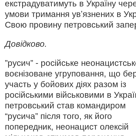
екстрадуватимуть в Україну чер
умови тримання увʼязнених в Укр
Свою провину петровський запе
Довідково.
”русич” - російське неонацистськ
воєнізоване угруповання, що бе
участь у бойових діях разом із
російськими військовими в Україн
петровський став командиром
“русича” після того, як його
попередник, неонацист олексій