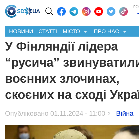
У С
НОВИНИ
СТАТТІ
МІСТО
ПРО НАС
У Фінляндії лідера
“русича” звинуватил
воєнних злочинах,
скоєних на сході Укра
Опубліковано 01.11.2024 - 11:00
Війна