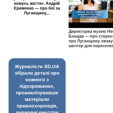
комусь життя». Андрій
Єременко — про бої за
Луганщину,...
Директорка музею Ні
Бондар — про стерео
про Луганщину, еваку
шелтер для переселе
Журналісти SD.UA
зібрали деталі про
кожного з
підозрюваних,
проаналізувавши
матеріали
правоохоронців,
державні реєстри