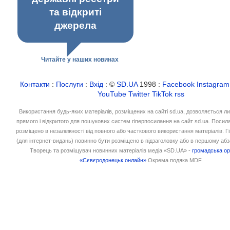
та відкриті
джерела
Читайте у наших новинах
Контакти
:
Послуги
:
Вхід
: ©
SD.UA
1998 :
Facebook
Instagram
YouTube
Twitter
TikTok
rss
Використання будь-яких матеріалів, розміщених на сайті sd.ua, дозволяється л
прямого і відкритого для пошукових систем гіперпосилання на сайт sd.ua. Посил
розміщено в незалежності від повного або часткового використання матеріалів. 
(для інтернет-видань) повинно бути розміщено в підзаголовку або в першому абз
Творець та розміщувач новинних матеріалів медіа «SD.UA» -
громадська ор
«Сєвєродонецьк онлайн»
Окрема подяка MDF.