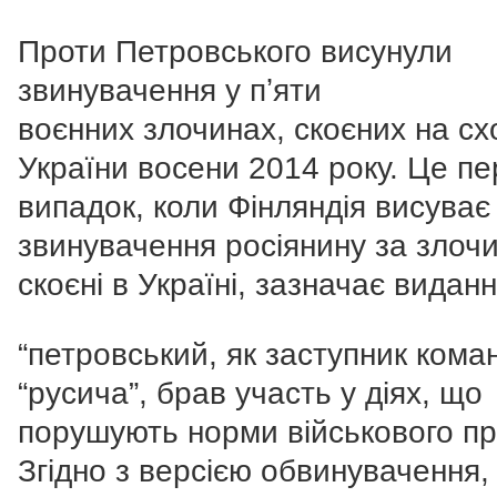
Проти Петровського висунули
звинувачення у пʼяти
воєнних злочинах, скоєних на сх
України восени 2014 року. Це п
випадок, коли Фінляндія висуває
звинувачення росіянину за злочи
скоєні в Україні, зазначає виданн
“петровський, як заступник кома
“русича”, брав участь у діях, що
порушують норми військового пр
Згідно з версією обвинувачення, в