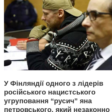
У Фінляндії одного з лідерів
російського нацистського
угруповання “русич” яна
петровського, який незаконно 