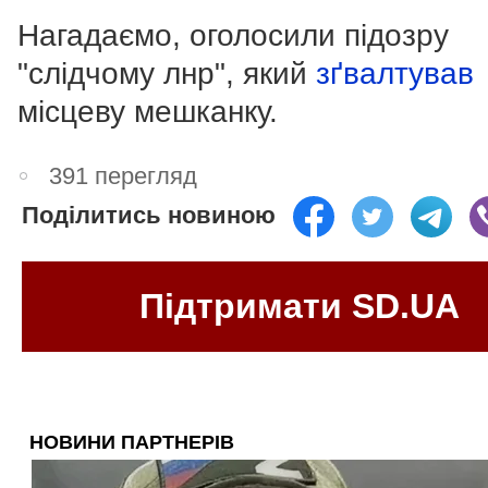
Нагадаємо, оголосили підозру
"слідчому лнр", який
зґвалтував
місцеву мешканку.
391 перегляд
Поділитись новиною
Підтримати SD.UA