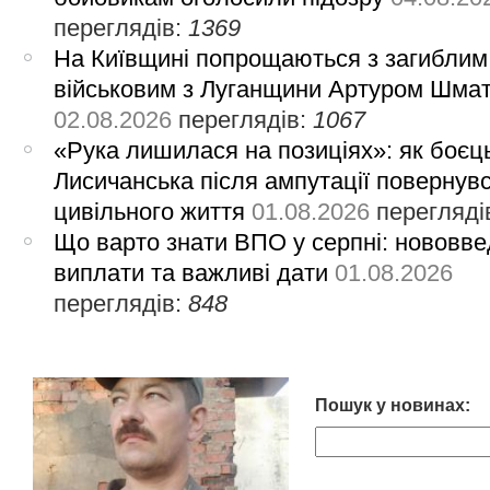
переглядів:
1369
На Київщині попрощаються з загиблим
військовим з Луганщини Артуром Шма
02.08.2026
переглядів:
1067
«Рука лишилася на позиціях»: як боєць
Лисичанська після ампутації повернув
цивільного життя
01.08.2026
перегляді
Що варто знати ВПО у серпні: нововве
виплати та важливі дати
01.08.2026
переглядів:
848
Пошук у новинах: