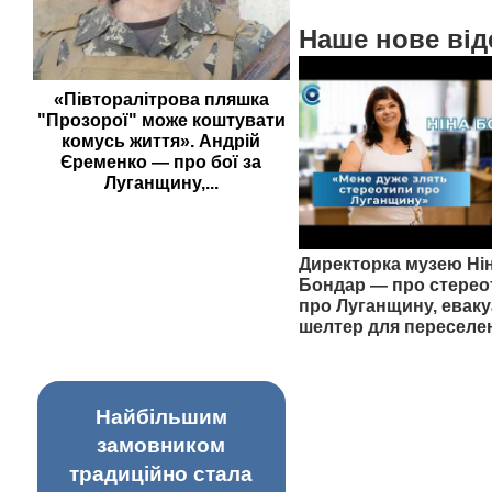
Наше нове від
«Півторалітрова пляшка
"Прозорої" може коштувати
комусь життя». Андрій
Єременко — про бої за
Луганщину,...
Директорка музею Ні
Бондар — про стерео
про Луганщину, еваку
шелтер для переселе
Найбільшим
замовником
традиційно стала