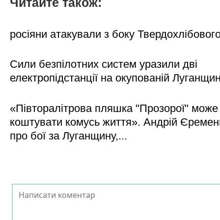
Читайте також:
росіяни атакували з боку Твердохлібовог
Сили безпілотних систем уразили дві
електропідстанції на окупованій Луганщи
«Півторалітрова пляшка "Прозорої" може
коштувати комусь життя». Андрій Єреме
про бої за Луганщину,...