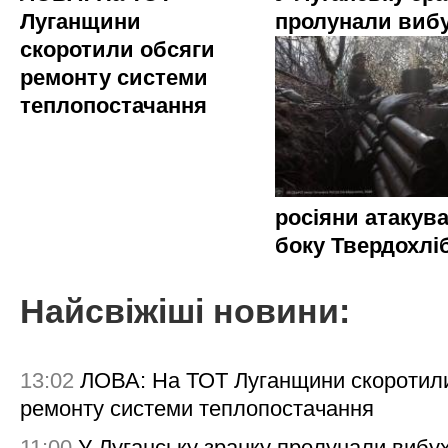
Луганщини
пролунали виб
скоротили обсяги
ремонту системи
теплопостачання
росіяни атакува
боку Твердохлі
Найсвіжіші новини:
13:02
ЛОВА: На ТОТ Луганщини скоротил
ремонту системи теплопостачання
11:00
У Луганську зранку пролунали вибу