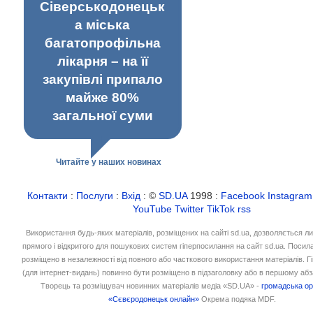
Сіверськодонецьк
а міська
багатопрофільна
лікарня – на її
закупівлі припало
майже 80%
загальної суми
Читайте у наших новинах
Контакти
:
Послуги
:
Вхід
: ©
SD.UA
1998 :
Facebook
Instagram
YouTube
Twitter
TikTok
rss
Використання будь-яких матеріалів, розміщених на сайті sd.ua, дозволяється л
прямого і відкритого для пошукових систем гіперпосилання на сайт sd.ua. Посил
розміщено в незалежності від повного або часткового використання матеріалів. 
(для інтернет-видань) повинно бути розміщено в підзаголовку або в першому абз
Творець та розміщувач новинних матеріалів медіа «SD.UA» -
громадська ор
«Сєвєродонецьк онлайн»
Окрема подяка MDF.